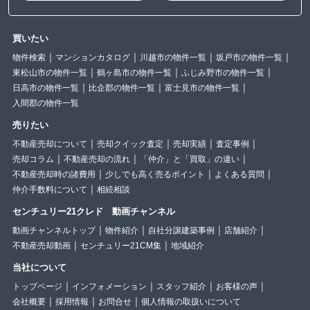
買いたい
物件検索
マンションカタログ
川越市の物件一覧
坂戸市の物件一覧
東松山市の物件一覧
鶴ヶ島市の物件一覧
ふじみ野市の物件一覧
日高市の物件一覧
比企郡の物件一覧
富士見市の物件一覧
入間郡の物件一覧
売りたい
不動産売却について
売却クイック査定
売却実績
査定事例
売却コラム
不動産売却の流れ
「仲介」と「買取」の違い
不動産売却時の諸費用
少しでも高く売るポイント
よくある質問
仲介手数料について
相続相談
センチュリー21クレド 動画チャンネル
動画チャンネルトップ
物件紹介
自社分譲建築事例
店舗紹介
不動産売却動画
センチュリー21CM集
地域紹介
当社について
トップページ
インフォメーション
スタッフ紹介
お客様の声
会社概要
採用情報
お問合せ
個人情報の取扱いについて