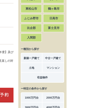
東松山市
鶴ヶ島市
ふじみ野市
日高市
比企郡
富士見市
入間郡
ー種別から探す
年度】及び
新築一戸建て
中古一戸建て
見直しの対
土地
マンション
収益物件
ー特定の条件から探す
1000万円台
2000万円台
3000万円台
4000万円台