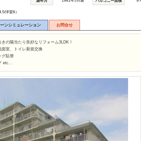
1981年5月築
8.
築年月
バルコニー面積
4.5/洋室6）
ーンシミュレーション
お問合せ
きの陽当たり良好なリフォーム3LDK！
洗面室、トイレ新規交換
ング貼替
etc…