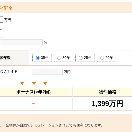
ンする
万円
％
済年数
35年
30年
25年
20年
接入力する
万円
ボーナス(×年2回)
物件価格
－
1,399万円
と、全物件が自動でシミュレーションされとても便利になります。