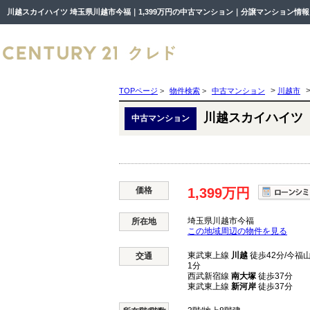
川越スカイハイツ 埼玉県川越市今福｜1,399万円の中古マンション｜分譲マンション情報
>
TOPページ
>
物件検索
>
中古マンション
川越市
川越スカイハイツ
中古マンション
価格
1,399万円
埼玉県川越市今福
所在地
この地域周辺の物件を見る
東武東上線
川越
徒歩42分/今福山
交通
1分
西武新宿線
南大塚
徒歩37分
東武東上線
新河岸
徒歩37分