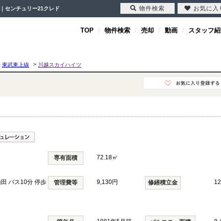
物件検索
お気に入
｜センチュリー21クレド
TOP
物件検索
売却
動画
スタッフ紹
>
>
東武東上線
川越スカイハイツ
72.18㎡
専有面積
田 バス10分 停歩
9,130円
1
管理費等
修繕積立金