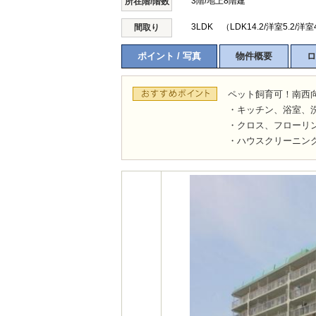
3階/地上8階建
所在階/階数
3LDK （LDK14.2/洋室5.2/洋室
間取り
ポイント / 写真
物件概要
ロ
ペット飼育可！南西向
・キッチン、浴室、
・クロス、フローリ
・ハウスクリーニング 