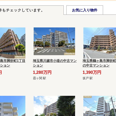
件もチェックしています。
お気に入り物件
島市脚折町1丁目
埼玉県川越市小堤の中古マン
埼玉県鶴ヶ島市脚折町
ション
ション
の中古マンション
円
1,280万円
1,390万円
霞ヶ関 駅
坂戸 駅