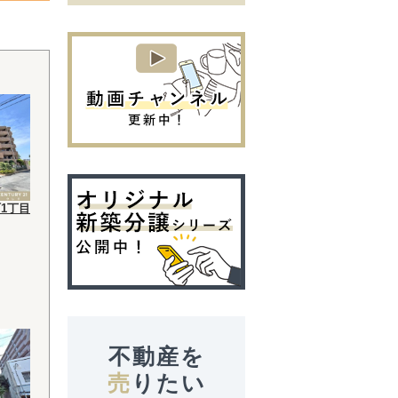
1丁目
不動産を
売
りたい