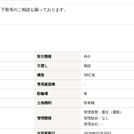
・下取等のご相談も賜っております。
！
取引態様
仲介
引渡し
相談
構造
SRC造
専用庭面積
-
駐輪場
有
土地権利
所有権
管理形態：委託（通勤）
管理態様
管理組合：なし
管理会社：-
次回更新日
2026年02月20日