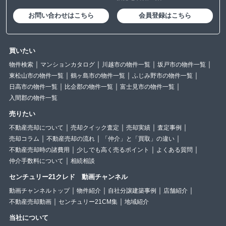
お問い合わせはこちら
会員登録はこちら
買いたい
物件検索
マンションカタログ
川越市の物件一覧
坂戸市の物件一覧
東松山市の物件一覧
鶴ヶ島市の物件一覧
ふじみ野市の物件一覧
日高市の物件一覧
比企郡の物件一覧
富士見市の物件一覧
入間郡の物件一覧
売りたい
不動産売却について
売却クイック査定
売却実績
査定事例
売却コラム
不動産売却の流れ
「仲介」と「買取」の違い
不動産売却時の諸費用
少しでも高く売るポイント
よくある質問
仲介手数料について
相続相談
センチュリー21クレド 動画チャンネル
動画チャンネルトップ
物件紹介
自社分譲建築事例
店舗紹介
不動産売却動画
センチュリー21CM集
地域紹介
当社について