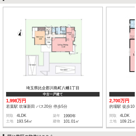
埼玉県比企郡川島町八幡1丁目
中古一戸建て
1,998万円
2,700万円
若葉駅 吹塚新田 バス20分 停歩5分
的場駅 徒歩10
4LDK
4LDK
間取
築年
1990年
間取
土地
193.54㎡
建物
101.01㎡
土地
109.21㎡