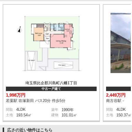
埼玉県比企郡川島町八幡1丁目
中古一戸建て
1,998万円
2,449万円
若葉駅 吹塚新田 バス20分 停歩5分
南古谷駅 -
4LDK
4LDK
間取
築年
1990年
間取
土地
193.54㎡
建物
101.01㎡
土地
150.37㎡
広さの近い物件はこちら