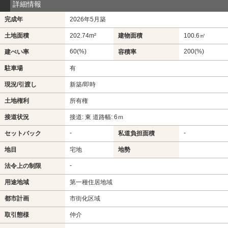
詳細情報
完成年
2026年5月築
土地面積
202.74m²
建物面積
100.6㎡
60(%)
200(%)
建ぺい率
容積率
駐車場
有
現況/引渡し
新築/即時
土地権利
所有権
接道状況
接道: 東 道路幅: 6ｍ
-
-
セットバック
私道負担面積
地目
宅地
地勢
-
法令上の制限
用途地域
第一種住居地域
都市計画
市街化区域
取引態様
仲介