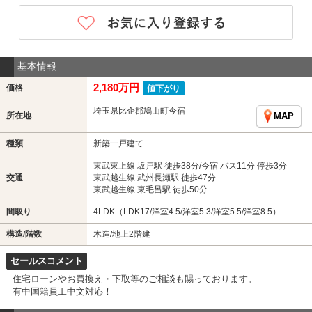
基本情報
2,180万円
価格
値下がり
埼玉県比企郡鳩山町今宿
所在地
MAP
種類
新築一戸建て
東武東上線 坂戸駅 徒歩38分/今宿 バス11分 停歩3分
交通
東武越生線 武州長瀬駅 徒歩47分
東武越生線 東毛呂駅 徒歩50分
間取り
4LDK（LDK17/洋室4.5/洋室5.3/洋室5.5/洋室8.5）
構造/階数
木造/地上2階建
セールスコメント
住宅ローンやお買換え・下取等のご相談も賜っております。
有中国籍員工中文対応！