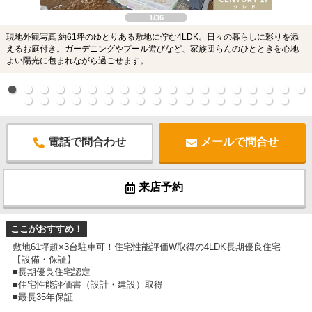
1/36
現地外観写真 約61坪のゆとりある敷地に佇む4LDK。日々の暮らしに彩りを添
えるお庭付き。ガーデニングやプール遊びなど、家族団らんのひとときを心地
よい陽光に包まれながら過ごせます。
電話で問合わせ
メールで問合せ
来店予約
ここがおすすめ！
敷地61坪超×3台駐車可！住宅性能評価W取得の4LDK長期優良住宅
【設備・保証】
■長期優良住宅認定
■住宅性能評価書（設計・建設）取得
■最長35年保証