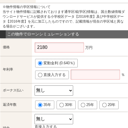
※物件情報の学区情報について
当サイト物件情報に記載されております通学区域(学区)情報は、国土数値情報ダ
ウンロードサービスが提供する小学校区データ【2016年度】及び中学校区デー
タ【2016年度】を元に加工したものですので、記載情報が現在の学区域と異な
る場合がございます。
この物件でローンシミュレーションする
価格
万円
変動金利 (0.640％)
年利率
直接入力する
％
ボーナス払い
返済年数
35年
30年
25年
20年
直接入力する
頭金