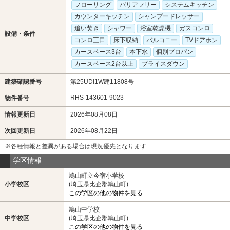
フローリング
バリアフリー
システムキッチン
カウンターキッチン
シャンプードレッサー
追い焚き
シャワー
浴室乾燥機
ガスコンロ
設備・条件
コンロ三口
床下収納
バルコニー
TVドアホン
カースペース3台
本下水
個別プロパン
カースペース2台以上
プライスダウン
建築確認番号
第25UDI1W建11808号
RHS-143601-9023
物件番号
情報更新日
2026年08月08日
次回更新日
2026年08月22日
※各種情報と差異がある場合は現況優先となります
学区情報
鳩山町立今宿小学校
小学校区
(埼玉県比企郡鳩山町)
この学区の他の物件を見る
鳩山中学校
中学校区
(埼玉県比企郡鳩山町)
この学区の他の物件を見る