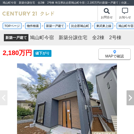
鳩山町今宿 新築分譲住宅 全2棟 2号棟 埼玉県比企郡鳩山町今宿｜2,180万円の新築一戸建て｜分譲住宅や新築物件｜センチュリー21クレド
お問合せ
お知らせ
TOPページ
>
物件検索
>
新築一戸建て
>
比企郡鳩山町
>
東武東上線
>
鳩山町今宿
鳩山町今宿 新築分譲住宅 全2棟 2号棟
新築一戸建て
2,180万円
値下がり
MAPで確認