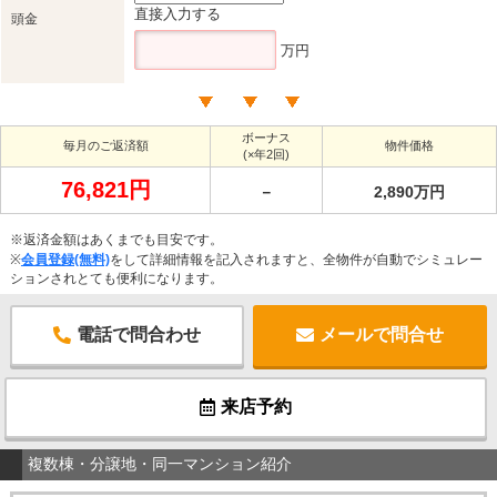
直接入力する
頭金
万円
ボーナス
毎月のご返済額
物件価格
(×年2回)
76,821円
－
2,890万円
※返済金額はあくまでも目安です。
※
会員登録(無料)
をして詳細情報を記入されますと、全物件が自動でシミュレー
ションされとても便利になります。
電話で問合わせ
メールで問合せ
来店予約
複数棟・分譲地・同一マンション紹介