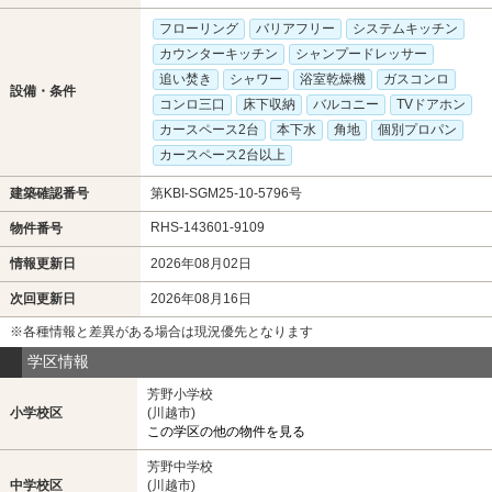
フローリング
バリアフリー
システムキッチン
カウンターキッチン
シャンプードレッサー
追い焚き
シャワー
浴室乾燥機
ガスコンロ
設備・条件
コンロ三口
床下収納
バルコニー
TVドアホン
カースペース2台
本下水
角地
個別プロパン
カースペース2台以上
建築確認番号
第KBI-SGM25-10-5796号
RHS-143601-9109
物件番号
情報更新日
2026年08月02日
次回更新日
2026年08月16日
※各種情報と差異がある場合は現況優先となります
学区情報
芳野小学校
小学校区
(川越市)
この学区の他の物件を見る
芳野中学校
中学校区
(川越市)