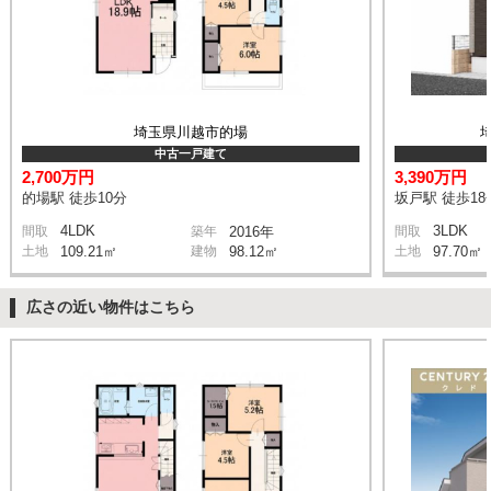
埼玉県川越市的場
中古一戸建て
2,700万円
3,390万円
的場駅 徒歩10分
坂戸駅 徒歩18
4LDK
3LDK
間取
築年
2016年
間取
土地
109.21㎡
建物
98.12㎡
土地
97.70㎡
広さの近い物件はこちら