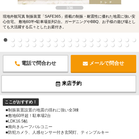
1/36
現地外観写真 制振装置「SAFE365」搭載の制振・耐震性に優れた地震に強い安
心住宅。 敷地60坪×駐車場並列2台。ガーデニングやBBQ、お子様の遊び場とし
ても大活躍する広々としたお庭付き。
電話で問合わせ
メールで問合せ
来店予約
ここがおすすめ！
■制振装置設置の地震の揺れに強い全3棟
■敷地60坪超！駐車場2台
■LDK16.5帖
■南向きルーフバルコニー
■防犯カメラ、人感センサー付き玄関灯、ティンプルキー