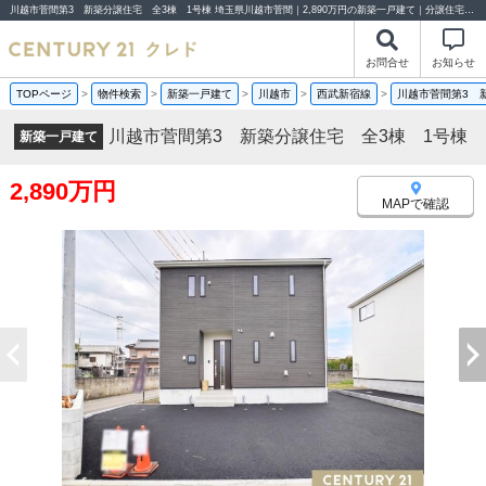
川越市菅間第3 新築分譲住宅 全3棟 1号棟 埼玉県川越市菅間｜2,890万円の新築一戸建て｜分譲住宅や新築物件｜センチュリー21クレド
お問合せ
お知らせ
TOPページ
>
物件検索
>
新築一戸建て
>
川越市
>
西武新宿線
>
川越市菅間第3 
川越市菅間第3 新築分譲住宅 全3棟 1号棟
新築一戸建て
2,890万円
MAPで確認