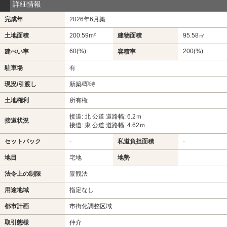
詳細情報
完成年
2026年6月築
土地面積
200.59m²
建物面積
95.58㎡
60(%)
200(%)
建ぺい率
容積率
駐車場
有
現況/引渡し
新築/即時
土地権利
所有権
接道: 北 公道 道路幅: 6.2ｍ
接道状況
接道: 東 公道 道路幅: 4.62ｍ
-
-
セットバック
私道負担面積
地目
宅地
地勢
法令上の制限
景観法
用途地域
指定なし
都市計画
市街化調整区域
取引態様
仲介