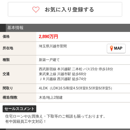
基本情報
2,890万円
価格
埼玉県川越市菅間
所在地
MAP
種類
新築一戸建て
西武新宿線 本川越駅 二本松 バス15分 停歩18分
交通
東武東上線 川越市駅 徒歩68分
ＪＲ川越線 西川越駅 徒歩74分
間取り
4LDK（LDK16.5/和室4.5/洋室8.5/洋室6/洋室5）
構造/階数
木造/地上2階建
セールスコメント
住宅ローンやお買換え・下取等のご相談も賜っております。
有中国籍員工中文対応！