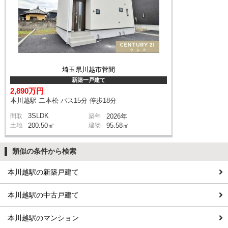
埼玉県川越市菅間
新築一戸建て
2,890万円
本川越駅 二本松 バス15分 停歩18分
3SLDK
間取
築年
2026年
土地
200.50㎡
建物
95.58㎡
類似の条件から検索
本川越駅の新築戸建て
本川越駅の中古戸建て
本川越駅のマンション