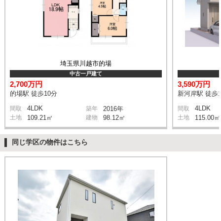
埼玉県川越市的場
中古一戸建て
2,700万円
3,590万円
的場駅 徒歩10分
新河岸駅 徒歩1
4LDK
4LDK
間取
築年
2016年
間取
土地
109.21㎡
建物
98.12㎡
土地
115.00㎡
同じ学区の物件はこちら