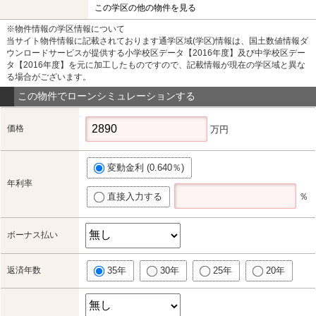
この学区の他の物件を見る
※物件情報の学区情報について
当サイト物件情報に記載されております通学区域(学区)情報は、国土数値情報ダ
ウンロードサービスが提供する小学校区データ【2016年度】及び中学校区デー
タ【2016年度】を元に加工したものですので、記載情報が現在の学区域と異な
る場合がございます。
この物件でローンシミュレーションする
価格
万円
変動金利 (0.640％)
年利率
直接入力する
％
ボーナス払い
返済年数
35年
30年
25年
20年