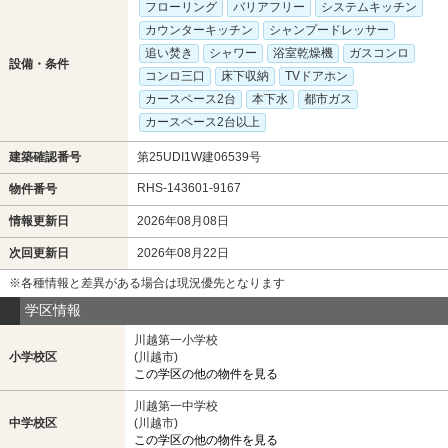
フローリング
バリアフリー
システムキッチン
カウンターキッチン
シャンプードレッサー
追い焚き
シャワー
浴室乾燥機
ガスコンロ
設備・条件
コンロ三口
床下収納
TVドアホン
カースペース2台
本下水
都市ガス
カースペース2台以上
建築確認番号
第25UDI1W建06539号
RHS-143601-9167
物件番号
情報更新日
2026年08月08日
次回更新日
2026年08月22日
※各種情報と差異がある場合は現況優先となります
学区情報
川越第一小学校
小学校区
(川越市)
この学区の他の物件を見る
川越第一中学校
中学校区
(川越市)
この学区の他の物件を見る