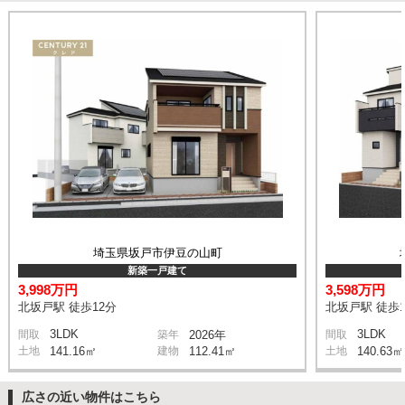
埼玉県坂戸市伊豆の山町
新築一戸建て
3,998万円
3,598万円
北坂戸駅 徒歩12分
北坂戸駅 徒歩1
3LDK
3LDK
間取
築年
2026年
間取
土地
141.16㎡
建物
112.41㎡
土地
140.63㎡
広さの近い物件はこちら