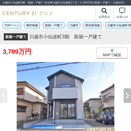
川越市小仙波町3期 新築一戸建て 埼玉県川越市小仙波町2丁目｜3,799万円の新築一戸建て｜分譲住宅や新築物件｜センチュリー21クレド
お問合せ
お知らせ
TOPページ
>
物件検索
>
新築一戸建て
>
川越市
>
西武新宿線
>
川越市小仙波町3
川越市小仙波町3期 新築一戸建て
新築一戸建て
3,799万円
MAPで確認