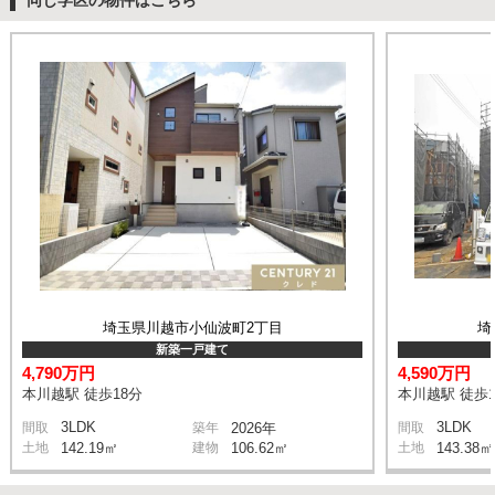
埼玉県川越市小仙波町2丁目
埼
新築一戸建て
4,790万円
4,590万円
本川越駅 徒歩18分
本川越駅 徒歩1
3LDK
3LDK
間取
築年
2026年
間取
土地
142.19㎡
建物
106.62㎡
土地
143.38㎡