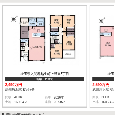
埼玉県入間郡越生町上野東3丁目
埼玉
新築一戸建て
2,490万円
2,590万円
武州唐沢駅 徒歩7分
武州唐沢駅 徒
4LDK
3LDK
間取
築年
2026年
間取
土地
160.54㎡
建物
95.58㎡
土地
160.74㎡
同じ学区の物件はこちら