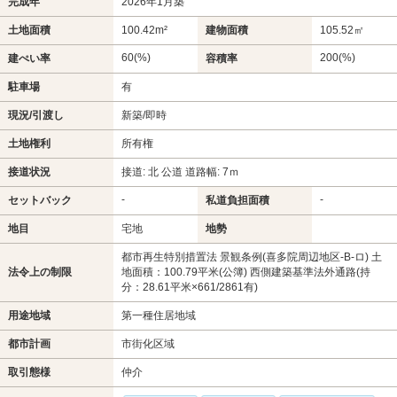
完成年
2026年1月築
土地面積
100.42m²
建物面積
105.52㎡
60(%)
200(%)
建ぺい率
容積率
駐車場
有
現況/引渡し
新築/即時
土地権利
所有権
接道状況
接道: 北 公道 道路幅: 7ｍ
-
-
セットバック
私道負担面積
地目
宅地
地勢
都市再生特別措置法 景観条例(喜多院周辺地区-B-ロ) 土
法令上の制限
地面積：100.79平米(公簿) 西側建築基準法外通路(持
分：28.61平米×661/2861有)
用途地域
第一種住居地域
都市計画
市街化区域
取引態様
仲介