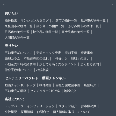
買いたい
物件検索
マンションカタログ
川越市の物件一覧
坂戸市の物件一覧
東松山市の物件一覧
鶴ヶ島市の物件一覧
ふじみ野市の物件一覧
日高市の物件一覧
比企郡の物件一覧
富士見市の物件一覧
入間郡の物件一覧
売りたい
不動産売却について
売却クイック査定
売却実績
査定事例
売却コラム
不動産売却の流れ
「仲介」と「買取」の違い
不動産売却時の諸費用
少しでも高く売るポイント
よくある質問
仲介手数料について
相続相談
センチュリー21クレド 動画チャンネル
動画チャンネルトップ
物件紹介
自社分譲建築事例
店舗紹介
不動産売却動画
センチュリー21CM集
地域紹介
当社について
トップページ
インフォメーション
スタッフ紹介
お客様の声
会社概要
採用情報
お問合せ
個人情報の取扱いについて