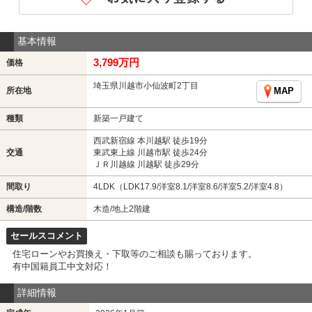
基本情報
3,799万円
価格
埼玉県川越市小仙波町2丁目
所在地
MAP
種類
新築一戸建て
西武新宿線 本川越駅 徒歩19分
交通
東武東上線 川越市駅 徒歩24分
ＪＲ川越線 川越駅 徒歩29分
間取り
4LDK（LDK17.9/洋室8.1/洋室8.6/洋室5.2/洋室4.8）
構造/階数
木造/地上2階建
セールスコメント
住宅ローンやお買換え・下取等のご相談も賜っております。
有中国籍員工中文対応！
詳細情報