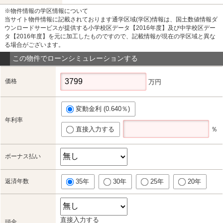
※物件情報の学区情報について
当サイト物件情報に記載されております通学区域(学区)情報は、国土数値情報ダ
ウンロードサービスが提供する小学校区データ【2016年度】及び中学校区デー
タ【2016年度】を元に加工したものですので、記載情報が現在の学区域と異な
る場合がございます。
この物件でローンシミュレーションする
価格
万円
変動金利 (0.640％)
年利率
直接入力する
％
ボーナス払い
返済年数
35年
30年
25年
20年
直接入力する
頭金