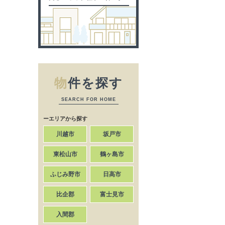
物
件を探す
SEARCH FOR HOME
ーエリアから探す
川越市
坂戸市
東松山市
鶴ヶ島市
ふじみ野市
日高市
比企郡
富士見市
入間郡