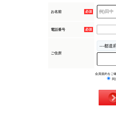
お名前
必須
電話番号
必須
ご住所
会員規約をご
同