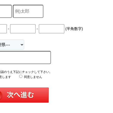
-
-
(半角数字)
確認のうえ下記にチェックして下さい。
意します
同意しません