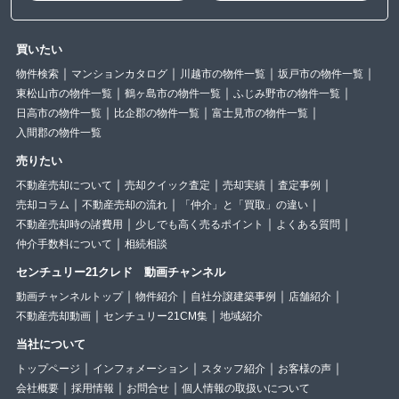
買いたい
物件検索
マンションカタログ
川越市の物件一覧
坂戸市の物件一覧
東松山市の物件一覧
鶴ヶ島市の物件一覧
ふじみ野市の物件一覧
日高市の物件一覧
比企郡の物件一覧
富士見市の物件一覧
入間郡の物件一覧
売りたい
不動産売却について
売却クイック査定
売却実績
査定事例
売却コラム
不動産売却の流れ
「仲介」と「買取」の違い
不動産売却時の諸費用
少しでも高く売るポイント
よくある質問
仲介手数料について
相続相談
センチュリー21クレド 動画チャンネル
動画チャンネルトップ
物件紹介
自社分譲建築事例
店舗紹介
不動産売却動画
センチュリー21CM集
地域紹介
当社について
トップページ
インフォメーション
スタッフ紹介
お客様の声
会社概要
採用情報
お問合せ
個人情報の取扱いについて