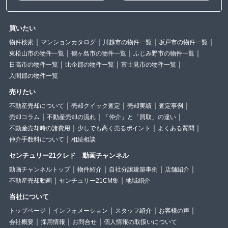
買いたい
物件検索
マンションカタログ
川越市の物件一覧
坂戸市の物件一覧
東松山市の物件一覧
鶴ヶ島市の物件一覧
ふじみ野市の物件一覧
日高市の物件一覧
比企郡の物件一覧
富士見市の物件一覧
入間郡の物件一覧
売りたい
不動産売却について
売却クイック査定
売却実績
査定事例
売却コラム
不動産売却の流れ
「仲介」と「買取」の違い
不動産売却時の諸費用
少しでも高く売るポイント
よくある質問
仲介手数料について
相続相談
センチュリー21クレド 動画チャンネル
動画チャンネルトップ
物件紹介
自社分譲建築事例
店舗紹介
不動産売却動画
センチュリー21CM集
地域紹介
当社について
トップページ
インフォメーション
スタッフ紹介
お客様の声
会社概要
採用情報
お問合せ
個人情報の取扱いについて