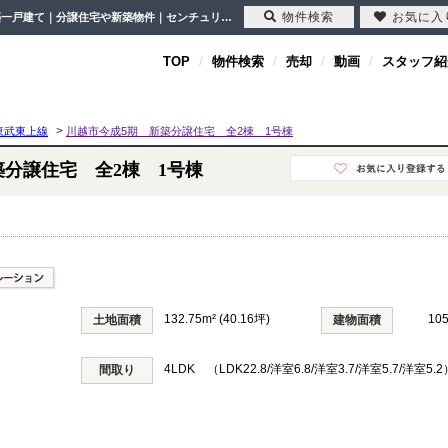
物件検索
お気に入
川越市今成5期 新築分譲住宅 全2棟 1号棟 埼玉県川越市今成4丁目｜4,499万円の新築一戸建て｜分譲住宅や新築物件｜センチュリー21クレド
TOP
物件検索
売却
動画
スタッフ紹
>
東武東上線
川越市今成5期 新築分譲住宅 全2棟 1号棟
築分譲住宅 全2棟 1号棟
132.75m² (40.16坪)
10
土地面積
建物面積
4LDK （LDK22.8/洋室6.8/洋室3.7/洋室5.7/洋室5.2
間取り