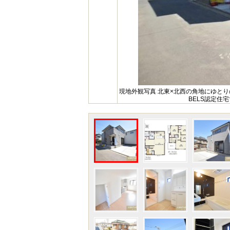
現地外観写真 北東×北西の角地にゆと
BELS認定住