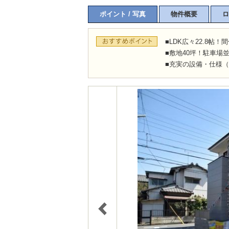
ポイント / 写真
物件概要
ロ
■LDK広々22.8帖
■敷地40坪！駐車場並
■充実の設備・仕様