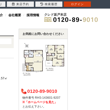
り
来店予約
検索履歴
ログイン
クレド坂戸本店
介
会社概要
採用情報
お気軽にお問い合わせください
5.57㎡
0120-89-9010
）
物件番号 RHS-143601-9207
※「ホームページを見た」
とお伝え下さい。