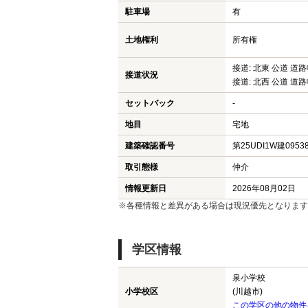
駐車場
有
土地権利
所有権
接道: 北東 公道 道路幅
接道状況
接道: 北西 公道 道路幅
セットバック
-
地目
宅地
建築確認番号
第25UDI1W建0953
取引態様
仲介
情報更新日
2026年08月02日
※各種情報と差異がある場合は現況優先となります
学区情報
泉小学校
小学校区
(川越市)
この学区の他の物件