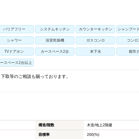
バリアフリー
システムキッチン
カウンターキッチン
シャンプー
シャワー
浴室乾燥機
ガスコンロ
コンロ
TVドアホン
カースペース2台
本下水
都市
ースペース2台以上
・下取等のご相談も賜っております。
！
構造/階数
木造/
地上2階建
容積率
200(%)