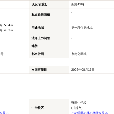
現況/引渡し
新築/即時
-
私道負担面積
: 5.04ｍ
用途地域
第一種住居地域
: 4.02ｍ
法令上の制限
-
地勢
8号
都市計画
市街化区域
次回更新日
2026年08月16日
野田中学校
中学校区
(川越市)
を見る
この学区の他の物件を見る