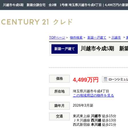
>
>
TOPページ
>
物件検索
>
新築一戸建て
川越市
川越市今成5期 新
新築一戸建て
価格
4,499万円
埼玉県川越市今成4丁目
所在地
この地域周辺の物件を見る
2026年3月築
築年月
東武東上線
川越市
徒歩15分
交通
ＪＲ川越線
西川越
徒歩13分
西武新宿線
本川越
徒歩21分