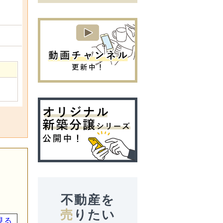
不動産を
売
りたい
見る