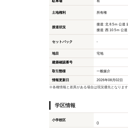
駐車場
有
土地権利
所有権
接道: 北 8.5ｍ 公道 
接道状況
接道: 西 10.5ｍ 公道
セットバック
-
地目
宅地
建築確認番号
取引態様
一般媒介
情報更新日
2026年08月02日
※各種情報と差異がある場合は現況優先となります
学区情報
小学校区
()