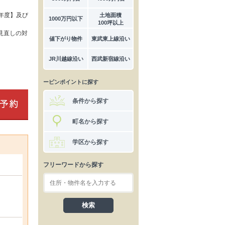
年度】及び
土地面積
1000万円以下
100坪以上
見直しの対
値下がり物件
東武東上線沿い
JR川越線沿い
西武新宿線沿い
ーピンポイントに探す
条件から探す
町名から探す
学区から探す
フリーワードから探す