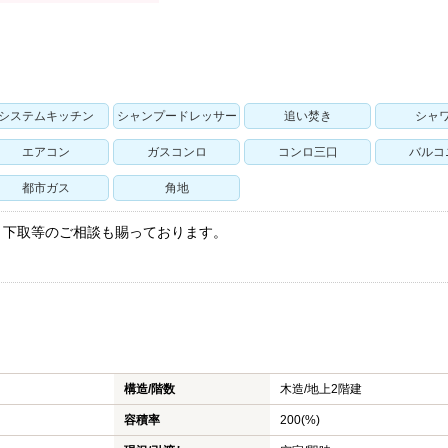
システムキッチン
シャンプードレッサー
追い焚き
シャ
エアコン
ガスコンロ
コンロ三口
バルコ
都市ガス
角地
・下取等のご相談も賜っております。
！
構造/階数
木造/
地上2階建
容積率
200(%)