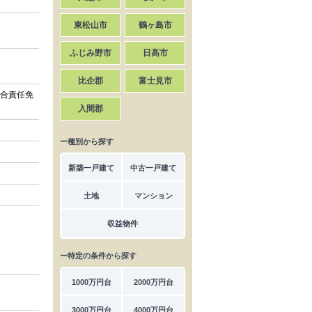
東松山市
鶴ヶ島市
ふじみ野市
日高市
比企郡
富士見市
合責任免
入間郡
ー種別から探す
新築一戸建て
中古一戸建て
土地
マンション
収益物件
ー特定の条件から探す
1000万円台
2000万円台
3000万円台
4000万円台