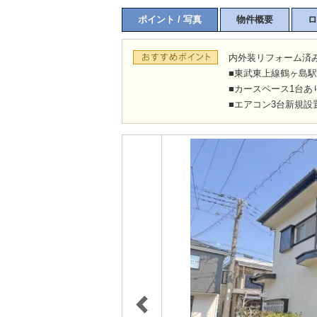
ポイント / 写真
物件概要
ロ
内外装リフォーム済み
■東武東上線鶴ヶ島駅
■カースペース1台あ
■エアコン3台新規設