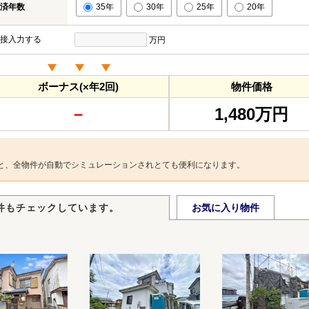
済年数
35年
30年
25年
20年
接入力する
万円
ボーナス(×年2回)
物件価格
－
1,480万円
と、全物件が自動でシミュレーションされとても便利になります。
件もチェックしています。
お気に入り物件