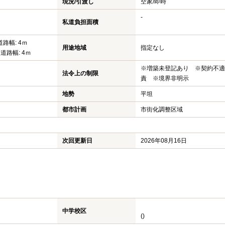
現況/引渡し
空家/即時
-
私道負担面積
道路幅: 4ｍ
用途地域
指定なし
 道路幅: 4ｍ
※増築未登記あり ※契約不適
法令上の制限
責 ※境界非明示
地勢
平坦
都市計画
市街化調整区域
次回更新日
2026年08月16日
中学校区
()