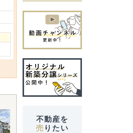
不動産を
売
りたい