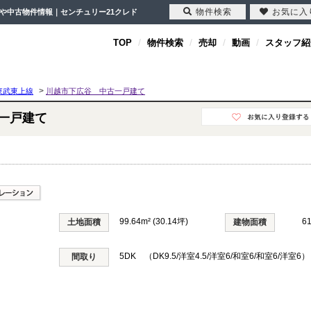
物件検索
お気に入
宅や中古物件情報｜センチュリー21クレド
TOP
物件検索
売却
動画
スタッフ紹
>
東武東上線
川越市下広谷 中古一戸建て
一戸建て
99.64m² (30.14坪)
6
土地面積
建物面積
5DK （DK9.5/洋室4.5/洋室6/和室6/和室6/洋室6）
間取り