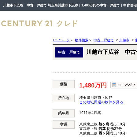
川越市下広谷 中古一戸建て 埼玉県川越市下広谷｜1,480万円の中古一戸建て｜中古住
>
>
TOPページ
>
物件検索
>
中古一戸建て
川越市
川越市下広谷 中古
中古一戸建て
価格
1,480万円
埼玉県川越市下広谷
所在地
この地域周辺の物件を見る
1971年4月築
築年月
東武東上線
鶴ヶ島
徒歩19分
交通
東武東上線
若葉
徒歩37分
東武東上線
霞ヶ関
徒歩40分