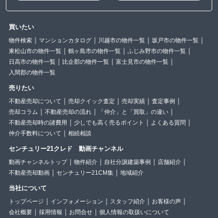
買いたい
物件検索
マンションカタログ
川越市の物件一覧
坂戸市の物件一覧
東松山市の物件一覧
鶴ヶ島市の物件一覧
ふじみ野市の物件一覧
日高市の物件一覧
比企郡の物件一覧
富士見市の物件一覧
入間郡の物件一覧
売りたい
不動産売却について
売却クイック査定
売却実績
査定事例
売却コラム
不動産売却の流れ
「仲介」と「買取」の違い
不動産売却時の諸費用
少しでも高く売るポイント
よくある質問
仲介手数料について
相続相談
センチュリー21クレド 動画チャンネル
動画チャンネルトップ
物件紹介
自社分譲建築事例
店舗紹介
不動産売却動画
センチュリー21CM集
地域紹介
当社について
トップページ
インフォメーション
スタッフ紹介
お客様の声
会社概要
採用情報
お問合せ
個人情報の取扱いについて