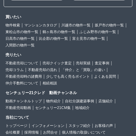
買いたい
物件検索
マンションカタログ
川越市の物件一覧
坂戸市の物件一覧
東松山市の物件一覧
鶴ヶ島市の物件一覧
ふじみ野市の物件一覧
日高市の物件一覧
比企郡の物件一覧
富士見市の物件一覧
入間郡の物件一覧
売りたい
不動産売却について
売却クイック査定
売却実績
査定事例
売却コラム
不動産売却の流れ
「仲介」と「買取」の違い
不動産売却時の諸費用
少しでも高く売るポイント
よくある質問
仲介手数料について
相続相談
センチュリー21クレド 動画チャンネル
動画チャンネルトップ
物件紹介
自社分譲建築事例
店舗紹介
不動産売却動画
センチュリー21CM集
地域紹介
当社について
トップページ
インフォメーション
スタッフ紹介
お客様の声
会社概要
採用情報
お問合せ
個人情報の取扱いについて