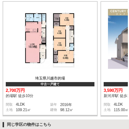
埼玉県川越市的場
中古一戸建て
2,700万円
3,590万円
的場駅 徒歩10分
新河岸駅 徒歩1
4LDK
4LDK
間取
築年
2016年
間取
土地
109.21㎡
建物
98.12㎡
土地
115.00㎡
同じ学区の物件はこちら