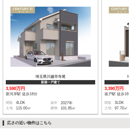
埼玉県川越市寺尾
新築一戸建て
3,590万円
3,390万円
新河岸駅 徒歩18分
坂戸駅 徒歩18
4LDK
3LDK
間取
築年
2027年
間取
土地
115.00㎡
建物
101.85㎡
土地
97.70㎡
広さの近い物件はこちら