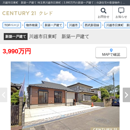
川越市日東町 新築一戸建て 埼玉県川越市日東町｜3,990万円の新築一戸建て｜分譲住宅や新築物件｜センチュリー21クレド
お問合せ
お知らせ
TOPページ
>
物件検索
>
新築一戸建て
>
川越市
>
西武新宿線
>
川越市日東町 新
川越市日東町 新築一戸建て
新築一戸建て
3,990万円
MAPで確認