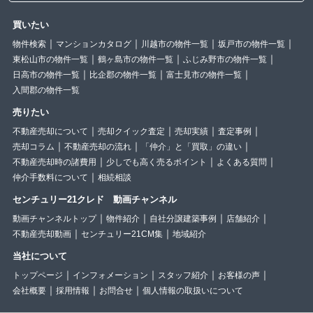
買いたい
物件検索
マンションカタログ
川越市の物件一覧
坂戸市の物件一覧
東松山市の物件一覧
鶴ヶ島市の物件一覧
ふじみ野市の物件一覧
日高市の物件一覧
比企郡の物件一覧
富士見市の物件一覧
入間郡の物件一覧
売りたい
不動産売却について
売却クイック査定
売却実績
査定事例
売却コラム
不動産売却の流れ
「仲介」と「買取」の違い
不動産売却時の諸費用
少しでも高く売るポイント
よくある質問
仲介手数料について
相続相談
センチュリー21クレド 動画チャンネル
動画チャンネルトップ
物件紹介
自社分譲建築事例
店舗紹介
不動産売却動画
センチュリー21CM集
地域紹介
当社について
トップページ
インフォメーション
スタッフ紹介
お客様の声
会社概要
採用情報
お問合せ
個人情報の取扱いについて