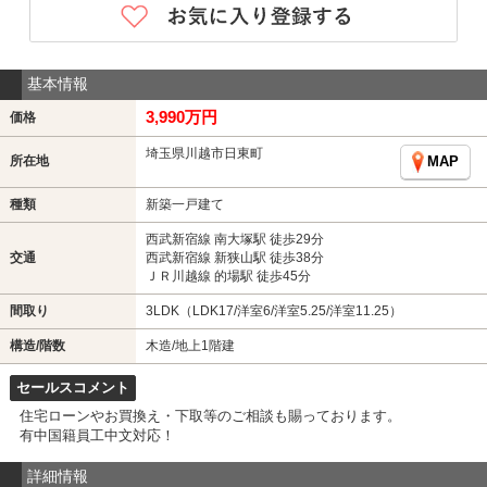
基本情報
3,990万円
価格
埼玉県川越市日東町
所在地
MAP
種類
新築一戸建て
西武新宿線 南大塚駅 徒歩29分
交通
西武新宿線 新狭山駅 徒歩38分
ＪＲ川越線 的場駅 徒歩45分
間取り
3LDK（LDK17/洋室6/洋室5.25/洋室11.25）
構造/階数
木造/地上1階建
セールスコメント
住宅ローンやお買換え・下取等のご相談も賜っております。
有中国籍員工中文対応！
詳細情報