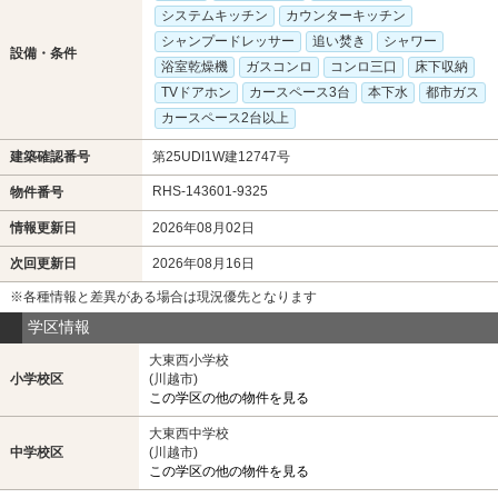
システムキッチン
カウンターキッチン
シャンプードレッサー
追い焚き
シャワー
設備・条件
浴室乾燥機
ガスコンロ
コンロ三口
床下収納
TVドアホン
カースペース3台
本下水
都市ガス
カースペース2台以上
建築確認番号
第25UDI1W建12747号
RHS-143601-9325
物件番号
情報更新日
2026年08月02日
次回更新日
2026年08月16日
※各種情報と差異がある場合は現況優先となります
学区情報
大東西小学校
小学校区
(川越市)
この学区の他の物件を見る
大東西中学校
中学校区
(川越市)
この学区の他の物件を見る