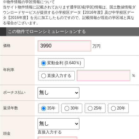
※物件情報の学区情報について
当サイト物件情報に記載されております通学区域(学区)情報は、国土数値情報ダ
ウンロードサービスが提供する小学校区データ【2016年度】及び中学校区デー
タ【2016年度】を元に加工したものですので、記載情報が現在の学区域と異な
る場合がございます。
この物件でローンシミュレーションする
価格
万円
変動金利 (0.640％)
年利率
直接入力する
％
ボーナス払い
返済年数
35年
30年
25年
20年
直接入力する
頭金