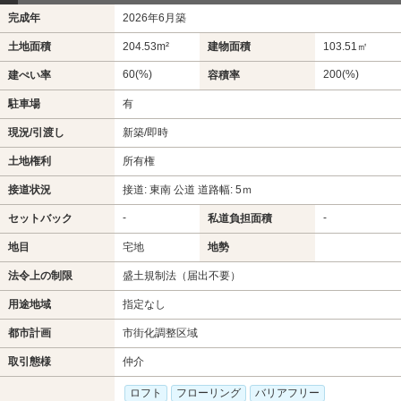
完成年
2026年6月築
土地面積
204.53m²
建物面積
103.51㎡
60(%)
200(%)
建ぺい率
容積率
駐車場
有
現況/引渡し
新築/即時
土地権利
所有権
接道状況
接道: 東南 公道 道路幅: 5ｍ
-
-
セットバック
私道負担面積
地目
宅地
地勢
法令上の制限
盛土規制法（届出不要）
用途地域
指定なし
都市計画
市街化調整区域
取引態様
仲介
ロフト
フローリング
バリアフリー