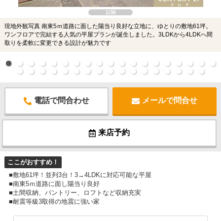
1/36
現地外観写真 南東5ｍ道路に面した陽当り良好な立地に、ゆとりの敷地61坪。
ワンフロアで完結する人気の平屋プランが誕生しました。3LDKから4LDKへ間
取りを柔軟に変更できる設計が魅力です
電話で問合わせ
メールで問合せ
来店予約
ここがおすすめ！
■敷地61坪！並列3台！3→4LDKに対応可能な平屋
■南東5ｍ道路に面し陽当り良好
■土間収納、パントリー、ロフトなど収納充実
■耐震等級3取得の地震に強い家