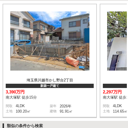
埼玉県川越市かし野台2丁目
新築一戸建て
3,390万円
2,297万円
南大塚駅 徒歩15分
南大塚駅 徒歩1
4LDK
4LDK
間取
築年
2026年
間取
土地
100.20㎡
建物
91.91㎡
土地
114.65㎡
類似の条件から検索