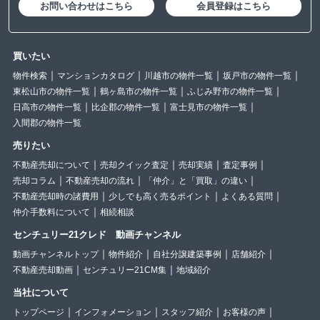
お問い合わせはこちら
会員登録はこちら
買いたい
物件検索
マンションカタログ
川越市の物件一覧
坂戸市の物件一覧
東松山市の物件一覧
鶴ヶ島市の物件一覧
ふじみ野市の物件一覧
日高市の物件一覧
比企郡の物件一覧
富士見市の物件一覧
入間郡の物件一覧
売りたい
不動産売却について
売却クイック査定
売却実績
査定事例
売却コラム
不動産売却の流れ
「仲介」と「買取」の違い
不動産売却時の諸費用
少しでも高く売るポイント
よくある質問
仲介手数料について
相続相談
センチュリー21クレド 動画チャンネル
動画チャンネルトップ
物件紹介
自社分譲建築事例
店舗紹介
不動産売却動画
センチュリー21CM集
地域紹介
当社について
トップページ
インフォメーション
スタッフ紹介
お客様の声