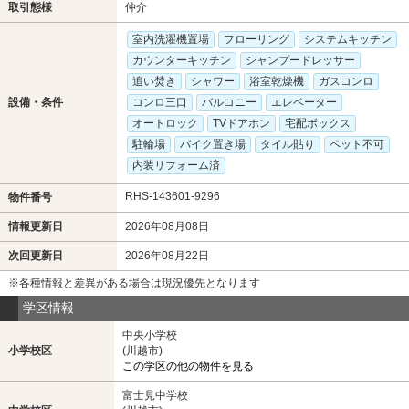
取引態様
仲介
室内洗濯機置場
フローリング
システムキッチン
カウンターキッチン
シャンプードレッサー
追い焚き
シャワー
浴室乾燥機
ガスコンロ
設備・条件
コンロ三口
バルコニー
エレベーター
オートロック
TVドアホン
宅配ボックス
駐輪場
バイク置き場
タイル貼り
ペット不可
内装リフォーム済
RHS-143601-9296
物件番号
情報更新日
2026年08月08日
次回更新日
2026年08月22日
※各種情報と差異がある場合は現況優先となります
学区情報
中央小学校
小学校区
(川越市)
この学区の他の物件を見る
富士見中学校