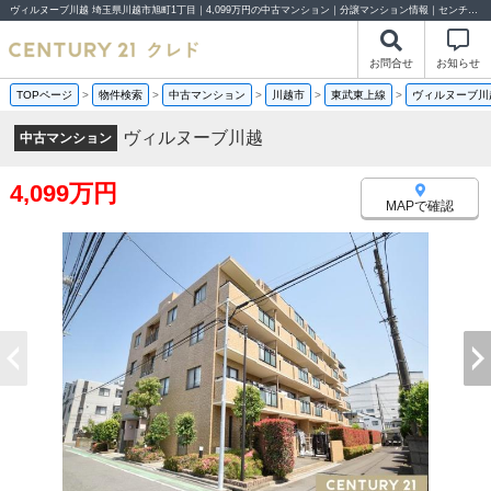
ヴィルヌーブ川越 埼玉県川越市旭町1丁目｜4,099万円の中古マンション｜分譲マンション情報｜センチュリー21クレド
お問合せ
お知らせ
TOPページ
>
物件検索
>
中古マンション
>
川越市
>
東武東上線
>
ヴィルヌーブ川
ヴィルヌーブ川越
中古マンション
4,099万円
MAPで確認