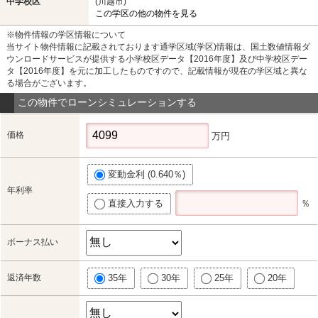
中学校区
(川越市)
この学区の他の物件を見る
※物件情報の学区情報について
当サイト物件情報に記載されております通学区域(学区)情報は、国土数値情報ダ
ウンロードサービスが提供する小学校区データ【2016年度】及び中学校区デー
タ【2016年度】を元に加工したものですので、記載情報が現在の学区域と異な
る場合がございます。
この物件でローンシミュレーションする
価格
万円
変動金利 (0.640％)
年利率
直接入力する
％
ボーナス払い
返済年数
35年
30年
25年
20年