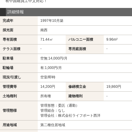
有中国籍員工中文対応！
詳細情報
完成年
1997年10月築
採光面
南西
専有面積
71.44㎡
バルコニー面積
9.96m²
-
-
テラス面積
専用庭面積
駐車場
空無:14,000円/月
駐輪場
有:1,000円/月
現況/引渡し
空室/即時
管理費等
14,200円
修繕積立金
19,860円
土地権利
所有権
建物権利
-
管理形態：委託（通勤）
管理態様
管理組合：なし
管理会社：株式会社ライフポート西洋
用途地域
第二種住居地域