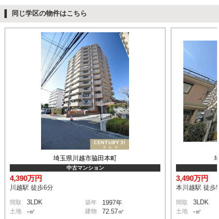
同じ学区の物件はこちら
埼玉県川越市脇田本町
中古マンション
4,390万円
3,490万円
川越駅 徒歩6分
本川越駅 徒歩
3LDK
3LDK
間取
築年
1997年
間取
土地
-㎡
建物
72.57㎡
土地
-㎡