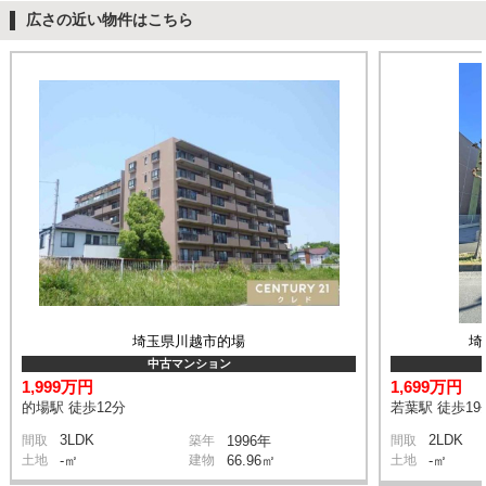
広さの近い物件はこちら
埼玉県川越市的場
埼
中古マンション
1,999万円
1,699万円
的場駅 徒歩12分
若葉駅 徒歩19
3LDK
2LDK
間取
築年
1996年
間取
土地
-㎡
建物
66.96㎡
土地
-㎡