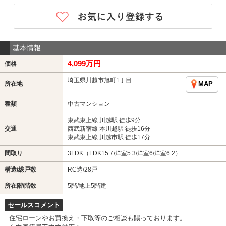
基本情報
4,099万円
価格
埼玉県川越市旭町1丁目
所在地
MAP
種類
中古マンション
東武東上線 川越駅 徒歩9分
交通
西武新宿線 本川越駅 徒歩16分
東武東上線 川越市駅 徒歩17分
間取り
3LDK（LDK15.7/洋室5.3/洋室6/洋室6.2）
構造/総戸数
RC造/28戸
所在階/階数
5階/地上5階建
セールスコメント
住宅ローンやお買換え・下取等のご相談も賜っております。