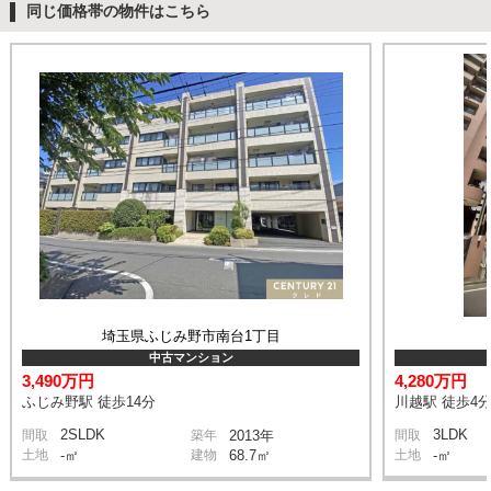
同じ価格帯の物件はこちら
埼玉県ふじみ野市南台1丁目
中古マンション
3,490万円
4,280万円
ふじみ野駅 徒歩14分
川越駅 徒歩4
2SLDK
3LDK
間取
築年
2013年
間取
土地
-㎡
建物
68.7㎡
土地
-㎡