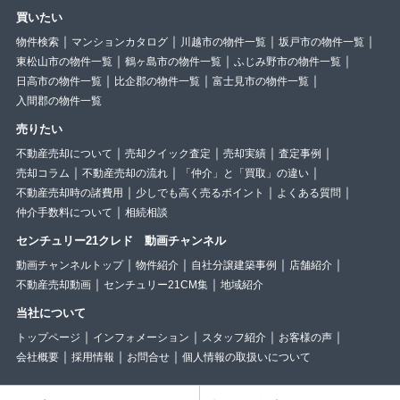
買いたい
物件検索
マンションカタログ
川越市の物件一覧
坂戸市の物件一覧
東松山市の物件一覧
鶴ヶ島市の物件一覧
ふじみ野市の物件一覧
日高市の物件一覧
比企郡の物件一覧
富士見市の物件一覧
入間郡の物件一覧
売りたい
不動産売却について
売却クイック査定
売却実績
査定事例
売却コラム
不動産売却の流れ
「仲介」と「買取」の違い
不動産売却時の諸費用
少しでも高く売るポイント
よくある質問
仲介手数料について
相続相談
センチュリー21クレド 動画チャンネル
動画チャンネルトップ
物件紹介
自社分譲建築事例
店舗紹介
不動産売却動画
センチュリー21CM集
地域紹介
当社について
トップページ
インフォメーション
スタッフ紹介
お客様の声
会社概要
採用情報
お問合せ
個人情報の取扱いについて