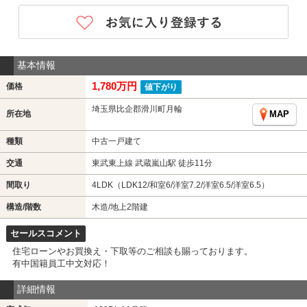
基本情報
1,780万円
価格
値下がり
埼玉県比企郡滑川町月輪
所在地
MAP
種類
中古一戸建て
交通
東武東上線 武蔵嵐山駅 徒歩11分
間取り
4LDK（LDK12/和室6/洋室7.2/洋室6.5/洋室6.5）
構造/階数
木造/地上2階建
セールスコメント
住宅ローンやお買換え・下取等のご相談も賜っております。
有中国籍員工中文対応！
詳細情報