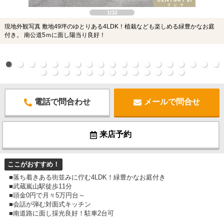
1/32
現地外観写真 敷地49坪のゆとりある4LDK！植栽なども楽しめる緑豊かなお庭
付き。 南公道5ｍに面し陽当り良好！
電話で問合わせ
メールで問合せ
来店予約
ここがおすすめ！
■落ち着きある街並みに佇む4LDK！緑豊かなお庭付き
■武蔵嵐山駅徒歩11分
■頭金0円で月々5万円台～
■会話が弾む対面式キッチン
■南道路に面し採光良好！駐車2台可