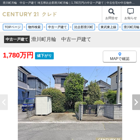
滑川町月輪 中古一戸建て 埼玉県比企郡滑川町月輪｜1,780万円の中古一戸建て｜中古住宅や中古物件情報｜センチュリー21クレド
お問合せ
お知らせ
TOPページ
>
物件検索
>
中古一戸建て
>
比企郡滑川町
>
東武東上線
>
滑川町月輪
滑川町月輪 中古一戸建て
中古一戸建て
1,780万円
値下がり
MAPで確認