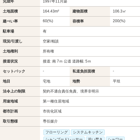
完成年
1997年11月築
土地面積
164.43m²
建物面積
106.3㎡
60(%)
200(%)
建ぺい率
容積率
駐車場
有
現況/引渡し
空家/相談
土地権利
所有権
接道状況
接道: 南 7ｍ 公道 道路幅: 5ｍ
-
-
セットバック
私道負担面積
地目
宅地
地勢
平坦
法令上の制限
契約不適合責任免責、境界非明示
用途地域
第一種住居地域
都市計画
市街化区域
取引態様
専任媒介
フローリング
システムキッチン
シャンプードレッサー
追い焚き
シャワー