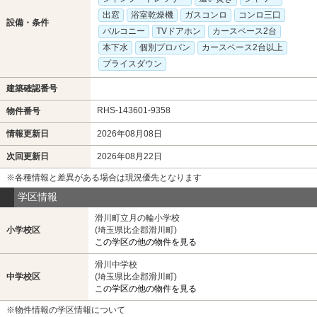
出窓
浴室乾燥機
ガスコンロ
コンロ三口
設備・条件
バルコニー
TVドアホン
カースペース2台
本下水
個別プロパン
カースペース2台以上
プライスダウン
建築確認番号
RHS-143601-9358
物件番号
情報更新日
2026年08月08日
次回更新日
2026年08月22日
※各種情報と差異がある場合は現況優先となります
学区情報
滑川町立月の輪小学校
小学校区
(埼玉県比企郡滑川町)
この学区の他の物件を見る
滑川中学校
中学校区
(埼玉県比企郡滑川町)
この学区の他の物件を見る
※物件情報の学区情報について