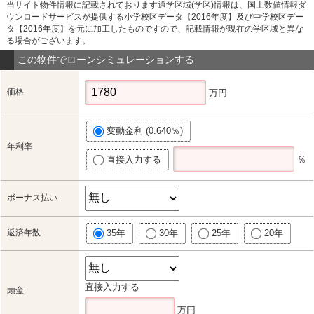
当サイト物件情報に記載されております通学区域(学区)情報は、国土数値情報ダ
ウンロードサービスが提供する小学校区データ【2016年度】及び中学校区デー
タ【2016年度】を元に加工したものですので、記載情報が現在の学区域と異な
る場合がございます。
この物件でローンシミュレーションする
価格
万円
変動金利 (0.640％)
年利率
直接入力する
％
ボーナス払い
返済年数
35年
30年
25年
20年
直接入力する
頭金
万円