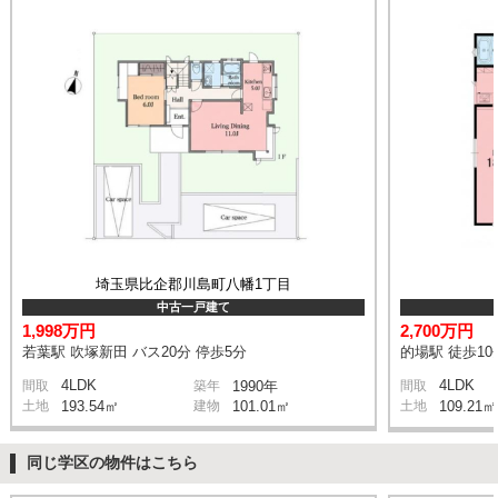
埼玉県比企郡川島町八幡1丁目
中古一戸建て
1,998万円
2,700万円
若葉駅 吹塚新田 バス20分 停歩5分
的場駅 徒歩10
4LDK
4LDK
間取
築年
1990年
間取
土地
193.54㎡
建物
101.01㎡
土地
109.21㎡
同じ学区の物件はこちら