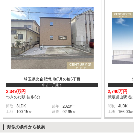
埼玉県比企郡滑川町月の輪6丁目
中古一戸建て
2,349万円
2,740万円
つきのわ駅 徒歩6分
武蔵嵐山駅 徒
3LDK
4LDK
間取
築年
2020年
間取
土地
100.15㎡
建物
92.95㎡
土地
166.00㎡
類似の条件から検索