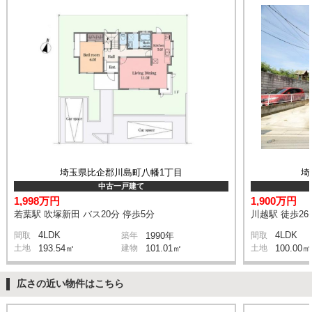
埼玉県比企郡川島町八幡1丁目
埼
中古一戸建て
1,998万円
1,900万円
若葉駅 吹塚新田 バス20分 停歩5分
川越駅 徒歩26
4LDK
4LDK
間取
築年
1990年
間取
土地
193.54㎡
建物
101.01㎡
土地
100.00㎡
広さの近い物件はこちら