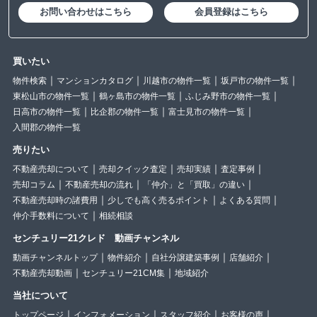
お問い合わせはこちら
会員登録はこちら
買いたい
物件検索
マンションカタログ
川越市の物件一覧
坂戸市の物件一覧
東松山市の物件一覧
鶴ヶ島市の物件一覧
ふじみ野市の物件一覧
日高市の物件一覧
比企郡の物件一覧
富士見市の物件一覧
入間郡の物件一覧
売りたい
不動産売却について
売却クイック査定
売却実績
査定事例
売却コラム
不動産売却の流れ
「仲介」と「買取」の違い
不動産売却時の諸費用
少しでも高く売るポイント
よくある質問
仲介手数料について
相続相談
センチュリー21クレド 動画チャンネル
動画チャンネルトップ
物件紹介
自社分譲建築事例
店舗紹介
不動産売却動画
センチュリー21CM集
地域紹介
当社について
トップページ
インフォメーション
スタッフ紹介
お客様の声