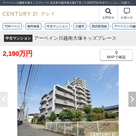
アーベイン川越南大塚キッズプレース 埼玉県川越市南大塚2丁目｜2,190万円の中古マンション｜分譲マンション情報｜センチュリー21クレド
お問合せ
お知らせ
TOPページ
>
物件検索
>
中古マンション
>
川越市
>
西武新宿線
>
アーベイン川越
アーベイン川越南大塚キッズプレース
中古マンション
2,190万円
MAPで確認