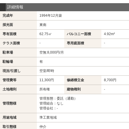
詳細情報
完成年
1994年12月築
採光面
東南
専有面積
62.75㎡
バルコニー面積
4.92m²
-
-
テラス面積
専用庭面積
駐車場
空無:8,000円/月
駐輪場
有
現況/引渡し
空室/即時
管理費等
11,300円
修繕積立金
8,700円
土地権利
所有権
建物権利
-
管理形態：委託（通勤）
管理態様
管理組合：なし
管理会社：-
用途地域
準工業地域
取引態様
仲介