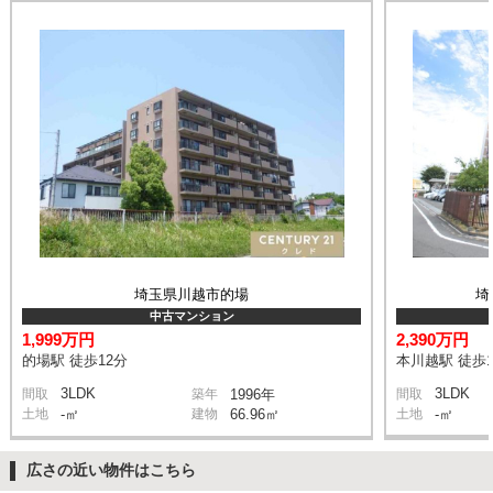
埼玉県川越市的場
埼
中古マンション
1,999万円
2,390万円
的場駅 徒歩12分
本川越駅 徒歩1
3LDK
3LDK
間取
築年
1996年
間取
土地
-㎡
建物
66.96㎡
土地
-㎡
広さの近い物件はこちら