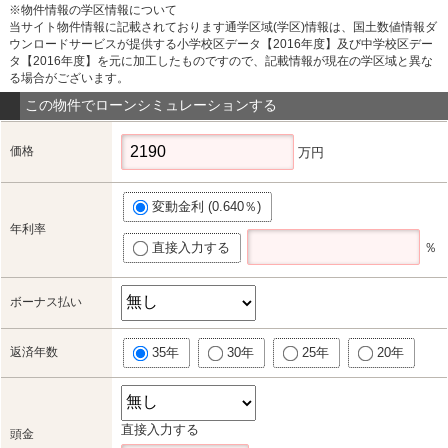
※物件情報の学区情報について
当サイト物件情報に記載されております通学区域(学区)情報は、国土数値情報ダ
ウンロードサービスが提供する小学校区データ【2016年度】及び中学校区デー
タ【2016年度】を元に加工したものですので、記載情報が現在の学区域と異な
る場合がございます。
この物件でローンシミュレーションする
価格
万円
変動金利 (0.640％)
年利率
直接入力する
％
ボーナス払い
返済年数
35年
30年
25年
20年
直接入力する
頭金