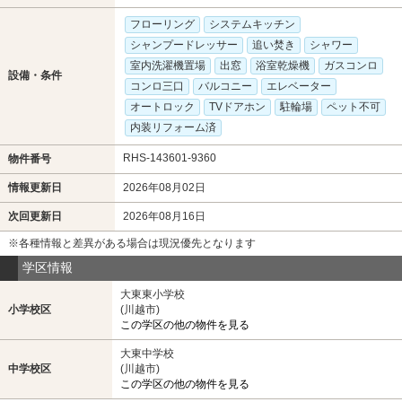
フローリング
システムキッチン
シャンプードレッサー
追い焚き
シャワー
室内洗濯機置場
出窓
浴室乾燥機
ガスコンロ
設備・条件
コンロ三口
バルコニー
エレベーター
オートロック
TVドアホン
駐輪場
ペット不可
内装リフォーム済
RHS-143601-9360
物件番号
情報更新日
2026年08月02日
次回更新日
2026年08月16日
※各種情報と差異がある場合は現況優先となります
学区情報
大東東小学校
小学校区
(川越市)
この学区の他の物件を見る
大東中学校
中学校区
(川越市)
この学区の他の物件を見る