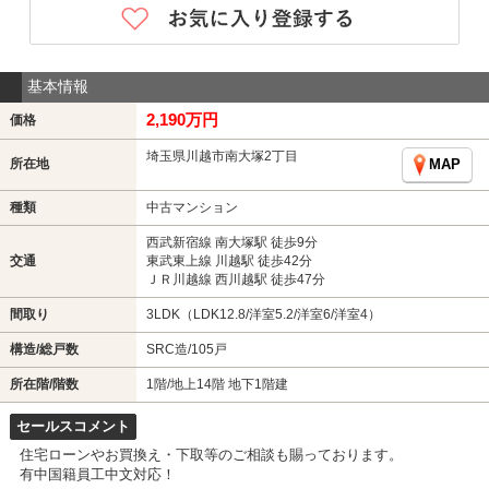
基本情報
2,190万円
価格
埼玉県川越市南大塚2丁目
所在地
MAP
種類
中古マンション
西武新宿線 南大塚駅 徒歩9分
交通
東武東上線 川越駅 徒歩42分
ＪＲ川越線 西川越駅 徒歩47分
間取り
3LDK（LDK12.8/洋室5.2/洋室6/洋室4）
構造/総戸数
SRC造/105戸
所在階/階数
1階/地上14階 地下1階建
セールスコメント
住宅ローンやお買換え・下取等のご相談も賜っております。
有中国籍員工中文対応！