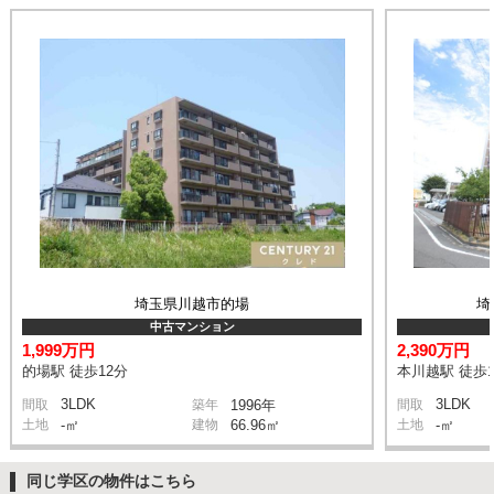
埼玉県川越市的場
埼
中古マンション
1,999万円
2,390万円
的場駅 徒歩12分
本川越駅 徒歩1
3LDK
3LDK
間取
築年
1996年
間取
土地
-㎡
建物
66.96㎡
土地
-㎡
同じ学区の物件はこちら