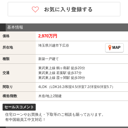
基本情報
2,970万円
価格
埼玉県川越市下広谷
所在地
MAP
種類
新築一戸建て
東武東上線 鶴ヶ島駅 徒歩20分
交通
東武東上線 若葉駅 徒歩37分
東武東上線 霞ヶ関駅 徒歩39分
間取り
4LDK（LDK16.2/和室4.5/洋室7.2/洋室6/洋室5.7）
構造/階数
木造/地上2階建
セールスコメント
住宅ローンやお買換え・下取等のご相談も賜っております。
有中国籍員工中文対応！