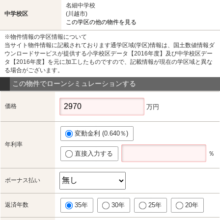
名細中学校
中学校区
(川越市)
この学区の他の物件を見る
※物件情報の学区情報について
当サイト物件情報に記載されております通学区域(学区)情報は、国土数値情報ダ
ウンロードサービスが提供する小学校区データ【2016年度】及び中学校区デー
タ【2016年度】を元に加工したものですので、記載情報が現在の学区域と異な
る場合がございます。
この物件でローンシミュレーションする
価格
万円
変動金利 (0.640％)
年利率
直接入力する
％
ボーナス払い
返済年数
35年
30年
25年
20年