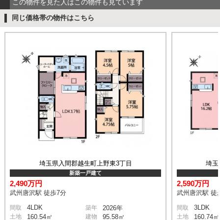
この物件を見た人はこの物件も見ています
同じ価格帯の物件はこちら
埼玉県入間郡越生町上野東3丁目
埼玉
新築一戸建て
2,490万円
2,590万円
武州唐沢駅 徒歩7分
武州唐沢駅 徒
4LDK
3LDK
間取
築年
2026年
間取
土地
160.54㎡
建物
95.58㎡
土地
160.74㎡