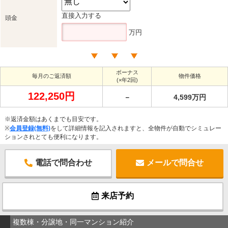
直接入力する
頭金
万円
ボーナス
毎月のご返済額
物件価格
(×年2回)
122,250円
－
4,599万円
※返済金額はあくまでも目安です。
※
会員登録(無料)
をして詳細情報を記入されますと、全物件が自動でシミュレー
ションされとても便利になります。
電話で問合わせ
メールで問合せ
来店予約
複数棟・分譲地・同一マンション紹介