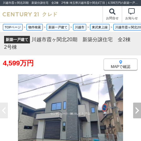
川越市霞ヶ関北20期 新築分譲住宅 全2棟 2号棟 埼玉県川越市霞ケ関北4丁目｜4,599万円の新築一戸建て｜分譲住宅や新築物件｜センチュリー21クレド
お問合せ
お知らせ
TOPページ
>
物件検索
>
新築一戸建て
>
川越市
>
東武東上線
>
川越市霞ヶ関北2
川越市霞ヶ関北20期 新築分譲住宅 全2棟
新築一戸建て
2号棟
4,599万円
MAPで確認