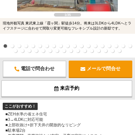
1/35
現地外観写真 東武東上線「霞ヶ関」駅徒歩14分。将来は3LDKから4LDKへとラ
イフステージに合わせて間取り変更可能なフレキシブル設計の新邸です。
電話で問合わせ
メールで問合せ
来店予約
ここがおすすめ！
■ZEH水準の省エネ住宅
■3→4LDKに対応可能
■上部吹抜け×折下天井の開放的なリビング
■駐車場2台