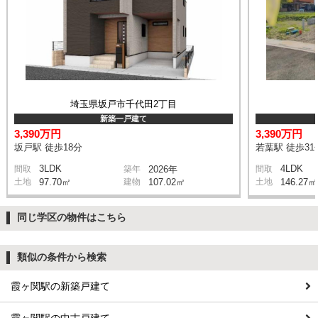
埼玉県坂戸市千代田2丁目
新築一戸建て
3,390万円
3,390万円
坂戸駅 徒歩18分
若葉駅 徒歩31
3LDK
4LDK
間取
築年
2026年
間取
土地
97.70㎡
建物
107.02㎡
土地
146.27㎡
同じ学区の物件はこちら
類似の条件から検索
霞ヶ関駅の新築戸建て