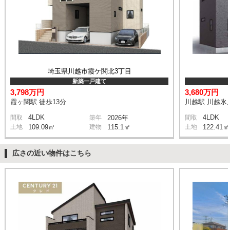
埼玉県川越市霞ケ関北3丁目
新築一戸建て
3,798万円
3,680万円
霞ヶ関駅 徒歩13分
川越駅 川越氷川
4LDK
4LDK
間取
築年
2026年
間取
土地
109.09㎡
建物
115.1㎡
土地
122.41㎡
広さの近い物件はこちら