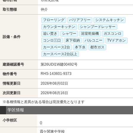
取引態様
仲介
フローリング
バリアフリー
システムキッチン
カウンターキッチン
シャンプードレッサー
追い焚き
シャワー
浴室乾燥機
ガスコンロ
設備・条件
コンロ三口
床下収納
バルコニー
TVドアホン
カースペース2台
本下水
都市ガス
カースペース2台以上
建築確認番号
第26UDI1W建00492号
RHS-143601-9373
物件番号
情報更新日
2026年08月02日
次回更新日
2026年08月16日
※各種情報と差異がある場合は現況優先となります
学区情報
小学校区
()
霞ケ関東中学校