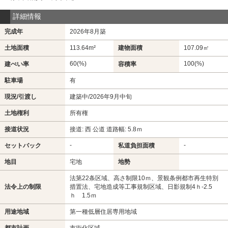
詳細情報
完成年
2026年8月築
土地面積
113.64m²
建物面積
107.09㎡
60(%)
100(%)
建ぺい率
容積率
駐車場
有
現況/引渡し
建築中/2026年9月中旬
土地権利
所有権
接道状況
接道: 西 公道 道路幅: 5.8ｍ
-
-
セットバック
私道負担面積
地目
宅地
地勢
法第22条区域、高さ制限10ｍ、景観条例都市再生特別
法令上の制限
措置法、宅地造成等工事規制区域、日影規制4ｈ-2.5
ｈ 1.5ｍ
用途地域
第一種低層住居専用地域
都市計画
市街化区域