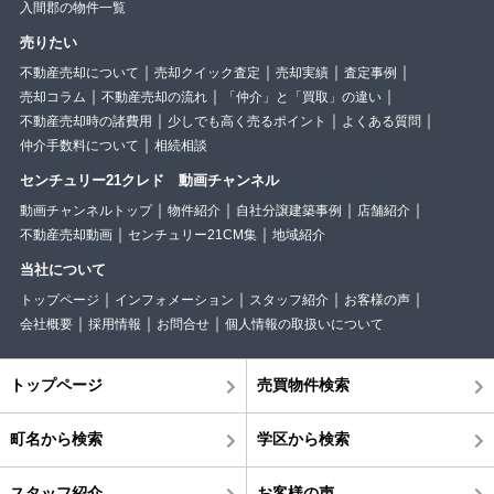
入間郡の物件一覧
売りたい
不動産売却について
売却クイック査定
売却実績
査定事例
売却コラム
不動産売却の流れ
「仲介」と「買取」の違い
不動産売却時の諸費用
少しでも高く売るポイント
よくある質問
仲介手数料について
相続相談
センチュリー21クレド 動画チャンネル
動画チャンネルトップ
物件紹介
自社分譲建築事例
店舗紹介
不動産売却動画
センチュリー21CM集
地域紹介
当社について
トップページ
インフォメーション
スタッフ紹介
お客様の声
会社概要
採用情報
お問合せ
個人情報の取扱いについて
トップページ
売買物件検索
町名から検索
学区から検索
スタッフ紹介
お客様の声