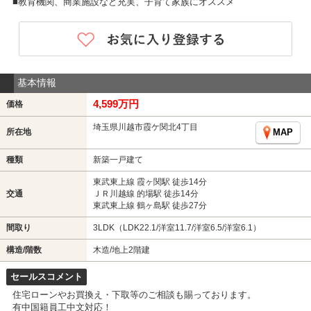
■教育機関、商業施設など充実、子育て家族にオススメ
基本情報
4,599万円
価格
埼玉県川越市霞ケ関北4丁目
所在地
MAP
種類
新築一戸建て
東武東上線 霞ヶ関駅 徒歩14分
交通
ＪＲ川越線 的場駅 徒歩14分
東武東上線 鶴ヶ島駅 徒歩27分
間取り
3LDK（LDK22.1/洋室11.7/洋室6.5/洋室6.1）
構造/階数
木造/地上2階建
セールスコメント
住宅ローンやお買換え・下取等のご相談も賜っております。
有中国籍員工中文対応！