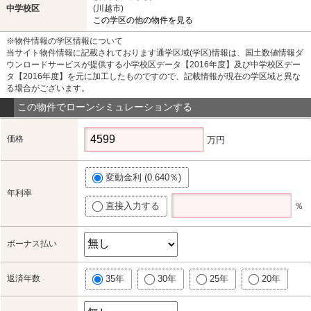
中学校区
(川越市)
この学区の他の物件を見る
※物件情報の学区情報について
当サイト物件情報に記載されております通学区域(学区)情報は、国土数値情報ダ
ウンロードサービスが提供する小学校区データ【2016年度】及び中学校区デー
タ【2016年度】を元に加工したものですので、記載情報が現在の学区域と異な
る場合がございます。
この物件でローンシミュレーションする
価格
万円
変動金利 (0.640％)
年利率
直接入力する
％
ボーナス払い
返済年数
35年
30年
25年
20年