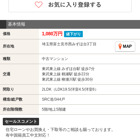
基本情報
1,080万円
価格
値下がり
埼玉県富士見市西みずほ台3丁目
所在地
MAP
種類
中古マンション
東武東上線 みずほ台駅 徒歩7分
交通
東武東上線 鶴瀬駅 徒歩22分
東武東上線 柳瀬川駅 徒歩30分
間取り
2LDK（LDK19.5/洋室4.5/洋室6）
構造/総戸数
SRC造/344戸
所在階/階数
5階/地上5階建
セールスコメント
住宅ローンやお買換え・下取等のご相談も賜っております。
有中国籍員工中文対応！