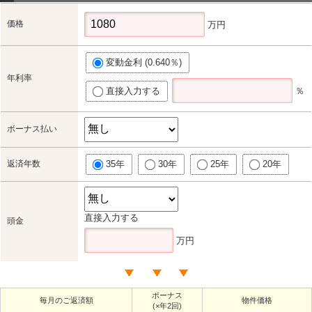
価格
万円
変動金利 (0.640％)
年利率
直接入力する
％
ボーナス払い
返済年数
35年
30年
25年
20年
直接入力する
頭金
万円
ボーナス
毎月のご返済額
物件価格
(×年2回)