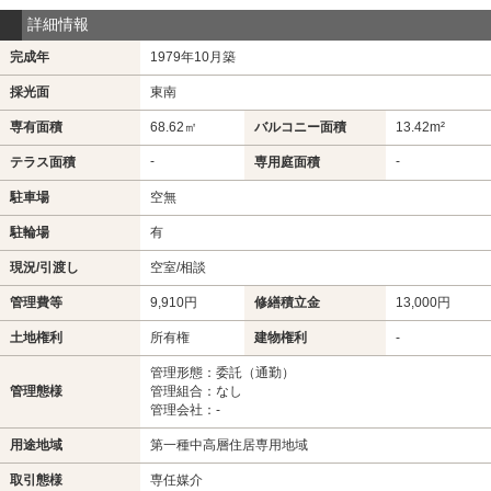
詳細情報
完成年
1979年10月築
採光面
東南
専有面積
68.62㎡
バルコニー面積
13.42m²
-
-
テラス面積
専用庭面積
駐車場
空無
駐輪場
有
現況/引渡し
空室/相談
管理費等
9,910円
修繕積立金
13,000円
土地権利
所有権
建物権利
-
管理形態：委託（通勤）
管理態様
管理組合：なし
管理会社：-
用途地域
第一種中高層住居専用地域
取引態様
専任媒介