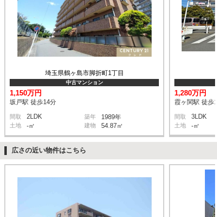
埼玉県鶴ヶ島市脚折町1丁目
中古マンション
1,150万円
1,280万円
坂戸駅 徒歩14分
霞ヶ関駅 徒歩1
2LDK
3LDK
間取
築年
1989年
間取
土地
-㎡
建物
54.87㎡
土地
-㎡
広さの近い物件はこちら