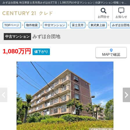
みずほ台団地 埼玉県富士見市西みずほ台3丁目｜1,080万円の中古マンション｜分譲マンション情報｜センチュリー21クレド
お問合せ
お知らせ
TOPページ
>
物件検索
>
中古マンション
>
富士見市
>
東武東上線
>
みずほ台団地
みずほ台団地
中古マンション
1,080万円
値下がり
MAPで確認