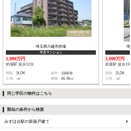
埼玉県川越市的場
埼
中古マンション
1,999万円
1,699万円
的場駅 徒歩12分
若葉駅 徒歩19
3LDK
2LDK
間取
築年
1996年
間取
土地
-㎡
建物
66.96㎡
土地
-㎡
同じ学区の物件はこちら
類似の条件から検索
みずほ台駅の新築戸建て