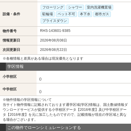
フローリング
シャワー
室内洗濯機置場
設備・条件
駐輪場
ペット不可
本下水
都市ガス
プライスダウン
RHS-143601-9385
物件番号
情報更新日
2026年08月08日
次回更新日
2026年08月22日
※各種情報と差異がある場合は現況優先となります
学区情報
小学校区
()
中学校区
()
※物件情報の学区情報について
当サイト物件情報に記載されております通学区域(学区)情報は、国土数値情報ダ
ウンロードサービスが提供する小学校区データ【2016年度】及び中学校区デー
タ【2016年度】を元に加工したものですので、記載情報が現在の学区域と異な
る場合がございます。
この物件でローンシミュレーションする