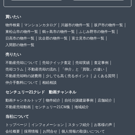
買いたい
物件検索
マンションカタログ
川越市の物件一覧
坂戸市の物件一覧
東松山市の物件一覧
鶴ヶ島市の物件一覧
ふじみ野市の物件一覧
日高市の物件一覧
比企郡の物件一覧
富士見市の物件一覧
入間郡の物件一覧
売りたい
不動産売却について
売却クイック査定
売却実績
査定事例
売却コラム
不動産売却の流れ
「仲介」と「買取」の違い
不動産売却時の諸費用
少しでも高く売るポイント
よくある質問
仲介手数料について
相続相談
センチュリー21クレド 動画チャンネル
動画チャンネルトップ
物件紹介
自社分譲建築事例
店舗紹介
不動産売却動画
センチュリー21CM集
地域紹介
当社について
トップページ
インフォメーション
スタッフ紹介
お客様の声
会社概要
採用情報
お問合せ
個人情報の取扱いについて