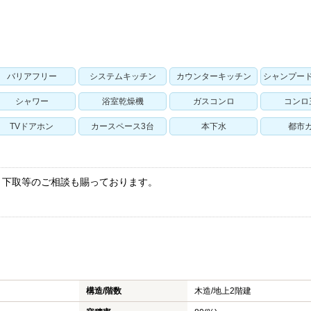
バリアフリー
システムキッチン
カウンターキッチン
シャンプー
シャワー
浴室乾燥機
ガスコンロ
コンロ
TVドアホン
カースペース3台
本下水
都市
・下取等のご相談も賜っております。
！
構造/階数
木造/
地上2階建