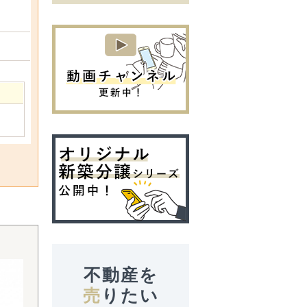
不動産を
売
りたい