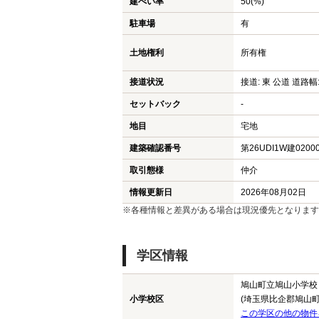
建ぺい率
50(%)
駐車場
有
土地権利
所有権
接道状況
接道: 東 公道 道路幅:
セットバック
-
地目
宅地
建築確認番号
第26UDI1W建0200
取引態様
仲介
情報更新日
2026年08月02日
※各種情報と差異がある場合は現況優先となります
学区情報
鳩山町立鳩山小学校
小学校区
(埼玉県比企郡鳩山町
この学区の他の物件