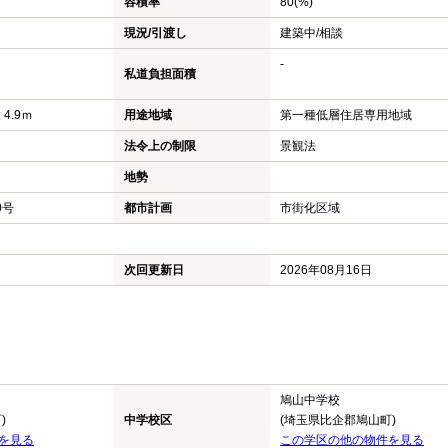
容積率
80(%)
現況/引渡し
建築中/相談
-
私道負担面積
 4.9ｍ
用途地域
第一種低層住居専用地域
法令上の制限
景観法
地勢
0号
都市計画
市街化区域
次回更新日
2026年08月16日
鳩山中学校
)
中学校区
(埼玉県比企郡鳩山町)
を見る
この学区の他の物件を見る