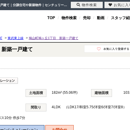
物件検索
お気に入
鳩山町鳩ヶ丘1丁目 新築一戸建て 埼玉県比企郡鳩山町鳩ケ丘1丁目｜2,540万円の新築一戸建て｜分譲住宅や新築物件｜センチュリー21クレド
TOP
物件検索
売却
動画
スタッフ紹
>
>
町
東武東上線
鳩山町鳩ヶ丘1丁目 新築一戸建て
 新築一戸建て
182m² (55.06坪)
103
土地面積
建物面積
4LDK （LDK17/和室5.75/洋室6/洋室7/洋室8）
間取り
ス10分 停歩7分
ーンシミュレーション
お問合せ