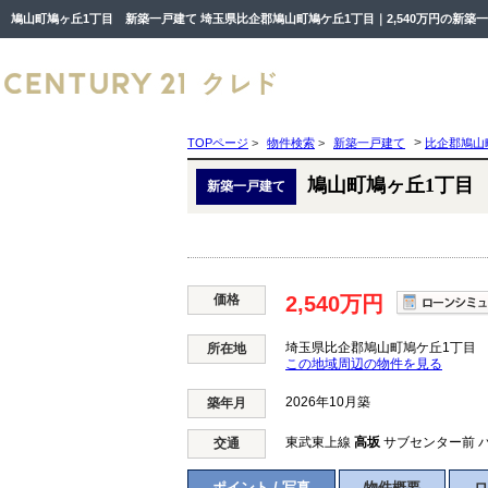
>
TOPページ
>
物件検索
>
新築一戸建て
比企郡鳩山
鳩山町鳩ヶ丘1丁目
新築一戸建て
価格
2,540万円
埼玉県比企郡鳩山町鳩ケ丘1丁目
所在地
この地域周辺の物件を見る
2026年10月築
築年月
東武東上線
高坂
サブセンター前 バ
交通
ポイント / 写真
物件概要
ロ