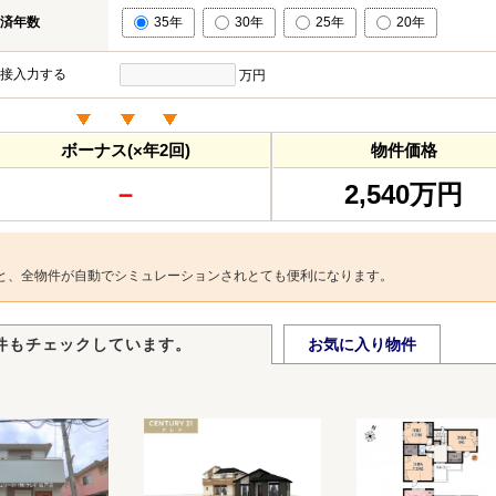
済年数
35年
30年
25年
20年
接入力する
万円
ボーナス(×年2回)
物件価格
－
2,540万円
と、全物件が自動でシミュレーションされとても便利になります。
件もチェックしています。
お気に入り物件