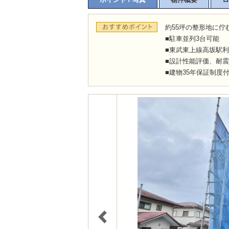
約55坪の整形地に佇む
■駐車並列3台可能
■東武東上線高坂駅
■設計性能評価、耐震
■建物35年保証制度