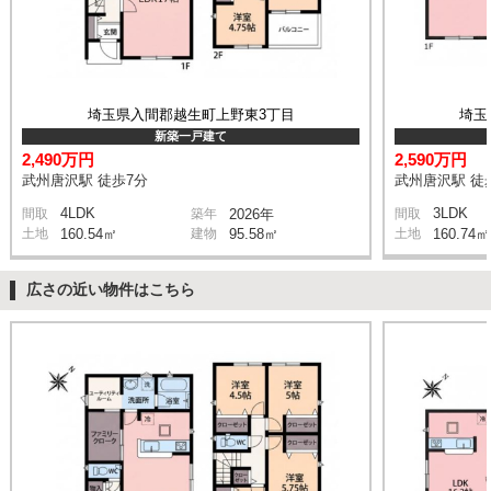
埼玉県入間郡越生町上野東3丁目
埼玉
新築一戸建て
2,490万円
2,590万円
武州唐沢駅 徒歩7分
武州唐沢駅 徒
4LDK
3LDK
間取
築年
2026年
間取
土地
160.54㎡
建物
95.58㎡
土地
160.74㎡
広さの近い物件はこちら