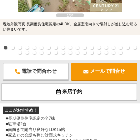
1/34
現地外観写真 長期優良住宅認定の4LDK。全居室南向きで陽射しが差し込む明る
い住まいです。
電話で問合わせ
メールで問合せ
来店予約
ここがおすすめ！
■長期優良住宅認定の全7棟
■駐車場2台
■南向きで陽当り良好なLDK15帖
■家族との会話も弾む対面式キッチン