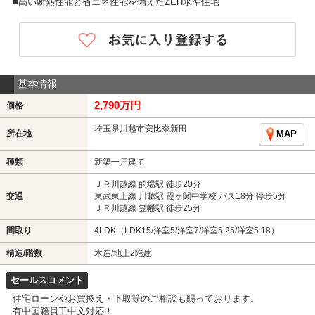
■高い断熱性能と省エネ性能を備えたZEH水準住宅
基本情報
2,790万円
価格
埼玉県川越市安比奈新田
所在地
MAP
種類
新築一戸建て
ＪＲ川越線 的場駅 徒歩20分
交通
東武東上線 川越駅 霞ヶ関中学校 バス18分 停歩5分
ＪＲ川越線 笠幡駅 徒歩25分
間取り
4LDK（LDK15/洋室5/洋室7/洋室5.25/洋室5.18）
構造/階数
木造/地上2階建
セールスコメント
住宅ローンやお買換え・下取等のご相談も賜っております。
有中国籍員工中文対応！