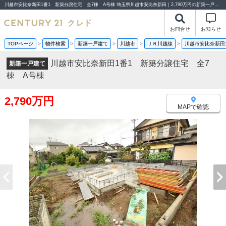
川越市安比奈新田1番1 新築分譲住宅 全7棟 A号棟 埼玉県川越市安比奈新田｜2,790万円の新築一戸建て｜分譲住宅や新築物件｜センチュリー21クレド
お問合せ
お知らせ
TOPページ
>
物件検索
>
新築一戸建て
>
川越市
>
ＪＲ川越線
>
川越市安比奈新田
川越市安比奈新田1番1 新築分譲住宅 全7
新築一戸建て
棟 A号棟
2,790万円
MAPで確認