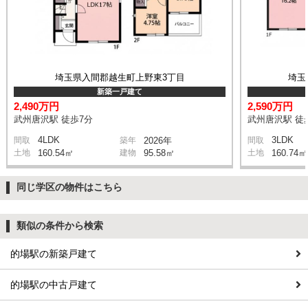
埼玉県入間郡越生町上野東3丁目
埼玉
新築一戸建て
2,490万円
2,590万円
武州唐沢駅 徒歩7分
武州唐沢駅 徒
4LDK
3LDK
間取
築年
2026年
間取
土地
160.54㎡
建物
95.58㎡
土地
160.74㎡
同じ学区の物件はこちら
類似の条件から検索
的場駅の新築戸建て
的場駅の中古戸建て