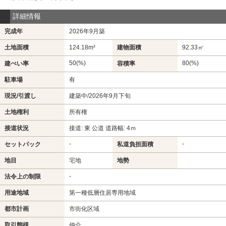
詳細情報
完成年
2026年9月築
土地面積
124.18m²
建物面積
92.33㎡
50(%)
80(%)
建ぺい率
容積率
駐車場
有
現況/引渡し
建築中/2026年9月下旬
土地権利
所有権
接道状況
接道: 東 公道 道路幅: 4ｍ
-
-
セットバック
私道負担面積
地目
宅地
地勢
-
法令上の制限
用途地域
第一種低層住居専用地域
都市計画
市街化区域
取引態様
仲介