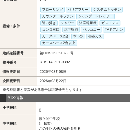
フローリング
バリアフリー
システムキッチン
カウンターキッチン
シャンプードレッサー
追い焚き
シャワー
浴室乾燥機
ガスコンロ
設備・条件
コンロ三口
床下収納
バルコニー
TVドアホン
カースペース2台
本下水
都市ガス
カースペース2台以上
建築確認番号
第HPA-26-06137-1号
RHS-143601-9392
物件番号
情報更新日
2026年08月08日
次回更新日
2026年08月22日
※各種情報と差異がある場合は現況優先となります
学区情報
小学校区
()
霞ケ関中学校
中学校区
(川越市)
この学区の他の物件を見る