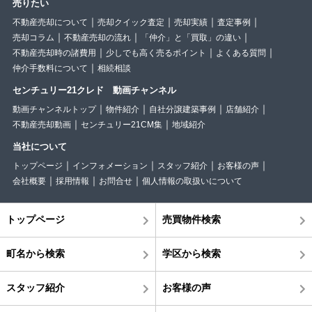
売りたい
不動産売却について
売却クイック査定
売却実績
査定事例
売却コラム
不動産売却の流れ
「仲介」と「買取」の違い
不動産売却時の諸費用
少しでも高く売るポイント
よくある質問
仲介手数料について
相続相談
センチュリー21クレド 動画チャンネル
動画チャンネルトップ
物件紹介
自社分譲建築事例
店舗紹介
不動産売却動画
センチュリー21CM集
地域紹介
当社について
トップページ
インフォメーション
スタッフ紹介
お客様の声
会社概要
採用情報
お問合せ
個人情報の取扱いについて
トップページ
売買物件検索
町名から検索
学区から検索
スタッフ紹介
お客様の声