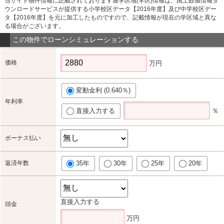
当サイト物件情報に記載されております通学区域(学区)情報は、国土数値情報ダ
ウンロードサービスが提供する小学校区データ【2016年度】及び中学校区デー
タ【2016年度】を元に加工したものですので、記載情報が現在の学区域と異な
る場合がございます。
この物件でローンシミュレーションする
価格
万円
変動金利 (0.640％)
年利率
直接入力する
％
ボーナス払い
返済年数
35年
30年
25年
20年
直接入力する
頭金
万円