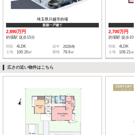
埼玉県川越市的場
新築一戸建て
2,890万円
2,700万円
的場駅 徒歩15分
的場駅 徒歩10
4LDK
4LDK
間取
築年
2026年
間取
土地
100.20㎡
建物
79.6㎡
土地
109.21㎡
広さの近い物件はこちら