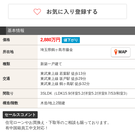
基本情報
2,880万円
価格
値下がり
埼玉県鶴ヶ島市藤金
所在地
MAP
種類
新築一戸建て
東武東上線 若葉駅 徒歩13分
交通
東武東上線 坂戸駅 徒歩29分
東武東上線 鶴ヶ島駅 徒歩32分
間取り
3SLDK（LDK15.9/洋室5.2/洋室5.2/洋室8.7/S3/和室3）
構造/階数
木造/地上2階建
セールスコメント
住宅ローンやお買換え・下取等のご相談も賜っております。
有中国籍員工中文対応！