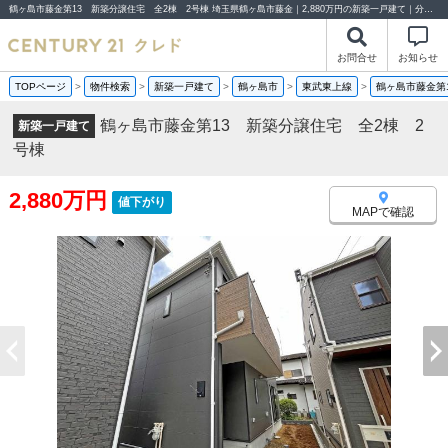
鶴ヶ島市藤金第13 新築分譲住宅 全2棟 2号棟 埼玉県鶴ヶ島市藤金｜2,880万円の新築一戸建て｜分譲住宅や新築物件｜センチュリー21クレド
お問合せ
お知らせ
TOPページ
>
物件検索
>
新築一戸建て
>
鶴ヶ島市
>
東武東上線
>
鶴ヶ島市藤金第
鶴ヶ島市藤金第13 新築分譲住宅 全2棟 2
新築一戸建て
号棟
2,880万円
値下がり
MAPで確認