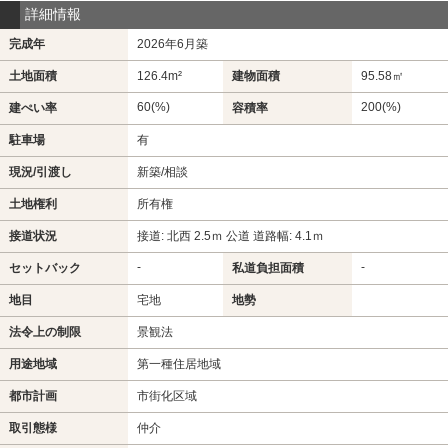
詳細情報
完成年
2026年6月築
土地面積
126.4m²
建物面積
95.58㎡
60(%)
200(%)
建ぺい率
容積率
駐車場
有
現況/引渡し
新築/相談
土地権利
所有権
接道状況
接道: 北西 2.5ｍ 公道 道路幅: 4.1ｍ
-
-
セットバック
私道負担面積
地目
宅地
地勢
法令上の制限
景観法
用途地域
第一種住居地域
都市計画
市街化区域
取引態様
仲介