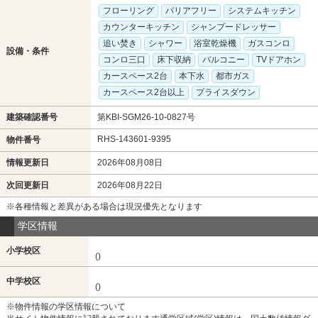
フローリング
バリアフリー
システムキッチン
カウンターキッチン
シャンプードレッサー
追い焚き
シャワー
浴室乾燥機
ガスコンロ
設備・条件
コンロ三口
床下収納
バルコニー
TVドアホン
カースペース2台
本下水
都市ガス
カースペース2台以上
プライスダウン
建築確認番号
第KBI-SGM26-10-0827号
RHS-143601-9395
物件番号
情報更新日
2026年08月08日
次回更新日
2026年08月22日
※各種情報と差異がある場合は現況優先となります
学区情報
小学校区
()
中学校区
()
※物件情報の学区情報について