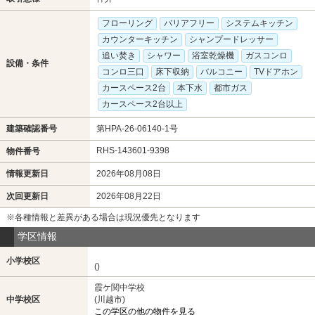
フローリング
バリアフリー
システムキッチン
カウンターキッチン
シャンプードレッサー
追い焚き
シャワー
浴室乾燥機
ガスコンロ
設備・条件
コンロ三口
床下収納
バルコニー
TVドアホン
カースペース2台
本下水
都市ガス
カースペース2台以上
建築確認番号
第HPA-26-06140-1号
RHS-143601-9398
物件番号
情報更新日
2026年08月08日
次回更新日
2026年08月22日
※各種情報と差異がある場合は現況優先となります
学区情報
小学校区
()
霞ケ関中学校
中学校区
(川越市)
この学区の他の物件を見る