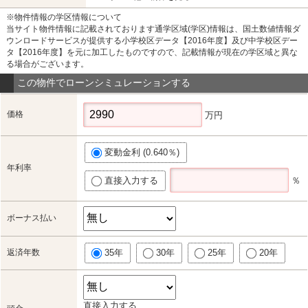
※物件情報の学区情報について
当サイト物件情報に記載されております通学区域(学区)情報は、国土数値情報ダ
ウンロードサービスが提供する小学校区データ【2016年度】及び中学校区デー
タ【2016年度】を元に加工したものですので、記載情報が現在の学区域と異な
る場合がございます。
この物件でローンシミュレーションする
価格
万円
変動金利 (0.640％)
年利率
直接入力する
％
ボーナス払い
返済年数
35年
30年
25年
20年
直接入力する