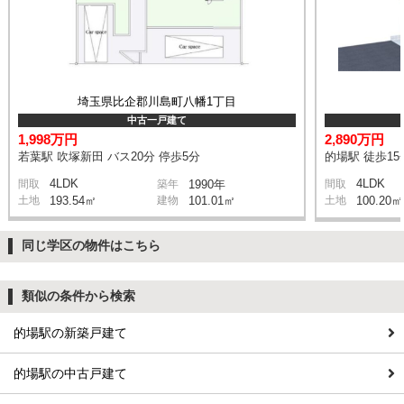
埼玉県比企郡川島町八幡1丁目
中古一戸建て
1,998万円
2,890万円
若葉駅 吹塚新田 バス20分 停歩5分
的場駅 徒歩15
4LDK
4LDK
間取
築年
1990年
間取
土地
193.54㎡
建物
101.01㎡
土地
100.20㎡
同じ学区の物件はこちら
類似の条件から検索
的場駅の新築戸建て
的場駅の中古戸建て