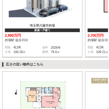
埼玉県川越市的場
新築一戸建て
2,890万円
2,700万円
的場駅 徒歩15分
的場駅 徒歩10
4LDK
4LDK
間取
築年
2026年
間取
土地
100.20㎡
建物
79.6㎡
土地
109.21㎡
広さの近い物件はこちら