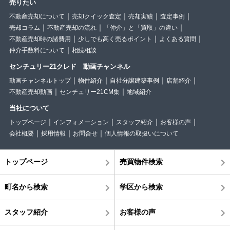
売りたい
不動産売却について
売却クイック査定
売却実績
査定事例
売却コラム
不動産売却の流れ
「仲介」と「買取」の違い
不動産売却時の諸費用
少しでも高く売るポイント
よくある質問
仲介手数料について
相続相談
センチュリー21クレド 動画チャンネル
動画チャンネルトップ
物件紹介
自社分譲建築事例
店舗紹介
不動産売却動画
センチュリー21CM集
地域紹介
当社について
トップページ
インフォメーション
スタッフ紹介
お客様の声
会社概要
採用情報
お問合せ
個人情報の取扱いについて
トップページ
売買物件検索
町名から検索
学区から検索
スタッフ紹介
お客様の声