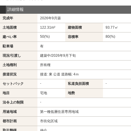
詳細情報
完成年
2026年9月築
土地面積
122.31m²
建物面積
93.77㎡
50(%)
80(%)
建ぺい率
容積率
駐車場
有
現況/引渡し
建築中/2026年9月下旬
土地権利
所有権
接道状況
接道: 東 公道 道路幅: 4ｍ
-
-
セットバック
私道負担面積
地目
宅地
地勢
-
法令上の制限
用途地域
第一種低層住居専用地域
都市計画
市街化区域
取引態様
仲介