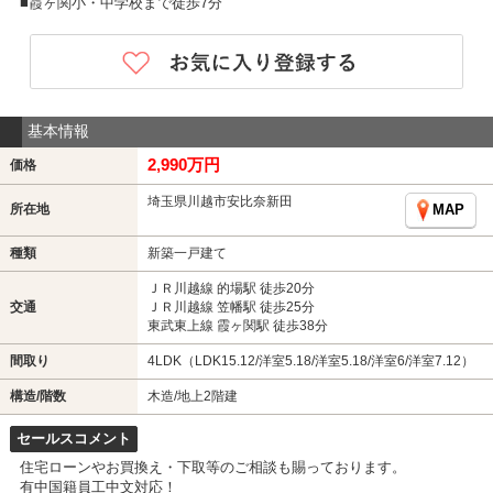
■霞ヶ関小・中学校まで徒歩7分
基本情報
2,990万円
価格
埼玉県川越市安比奈新田
所在地
MAP
種類
新築一戸建て
ＪＲ川越線 的場駅 徒歩20分
交通
ＪＲ川越線 笠幡駅 徒歩25分
東武東上線 霞ヶ関駅 徒歩38分
間取り
4LDK（LDK15.12/洋室5.18/洋室5.18/洋室6/洋室7.12）
構造/階数
木造/地上2階建
セールスコメント
住宅ローンやお買換え・下取等のご相談も賜っております。
有中国籍員工中文対応！