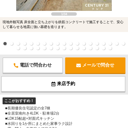
1/34
現地外観写真 床全面と立ち上がりを鉄筋コンクリートで施工することで、安心
して暮らせる地震に強い基礎を造ります。
電話で問合わせ
メールで問合せ
来店予約
ここがおすすめ！
■長期優良住宅認定の全7棟
■全居室南向き4LDK・駐車場2台
■LDK15帖超×対面式キッチン
■水回りを1か所にまとめた家事ラク設計