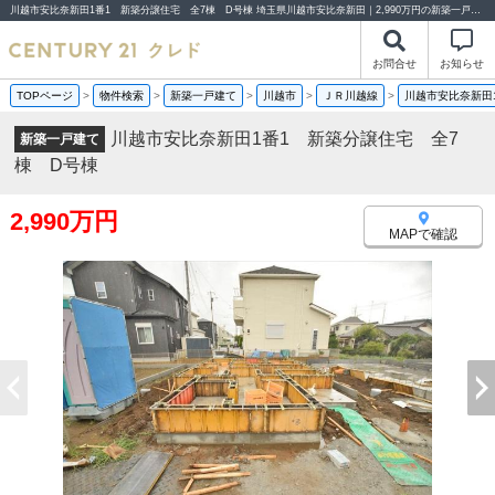
川越市安比奈新田1番1 新築分譲住宅 全7棟 D号棟 埼玉県川越市安比奈新田｜2,990万円の新築一戸建て｜分譲住宅や新築物件｜センチュリー21クレド
お問合せ
お知らせ
TOPページ
>
物件検索
>
新築一戸建て
>
川越市
>
ＪＲ川越線
>
川越市安比奈新田
川越市安比奈新田1番1 新築分譲住宅 全7
新築一戸建て
棟 D号棟
2,990万円
MAPで確認