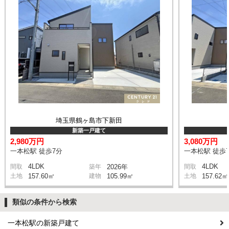
埼玉県鶴ヶ島市下新田
新築一戸建て
2,980万円
3,080万円
一本松駅 徒歩7分
一本松駅 徒歩
4LDK
4LDK
間取
築年
2026年
間取
土地
157.60㎡
建物
105.99㎡
土地
157.62㎡
類似の条件から検索
一本松駅の新築戸建て