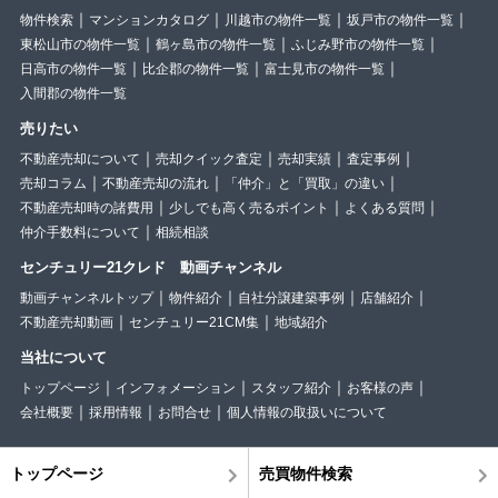
物件検索
マンションカタログ
川越市の物件一覧
坂戸市の物件一覧
東松山市の物件一覧
鶴ヶ島市の物件一覧
ふじみ野市の物件一覧
日高市の物件一覧
比企郡の物件一覧
富士見市の物件一覧
入間郡の物件一覧
売りたい
不動産売却について
売却クイック査定
売却実績
査定事例
売却コラム
不動産売却の流れ
「仲介」と「買取」の違い
不動産売却時の諸費用
少しでも高く売るポイント
よくある質問
仲介手数料について
相続相談
センチュリー21クレド 動画チャンネル
動画チャンネルトップ
物件紹介
自社分譲建築事例
店舗紹介
不動産売却動画
センチュリー21CM集
地域紹介
当社について
トップページ
インフォメーション
スタッフ紹介
お客様の声
会社概要
採用情報
お問合せ
個人情報の取扱いについて
トップページ
売買物件検索