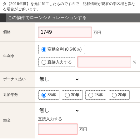
タ【2016年度】を元に加工したものですので、記載情報が現在の学区域と異な
る場合がございます。
この物件でローンシミュレーションする
価格
万円
変動金利 (0.640％)
年利率
直接入力する
％
ボーナス払い
返済年数
35年
30年
25年
20年
直接入力する
頭金
万円