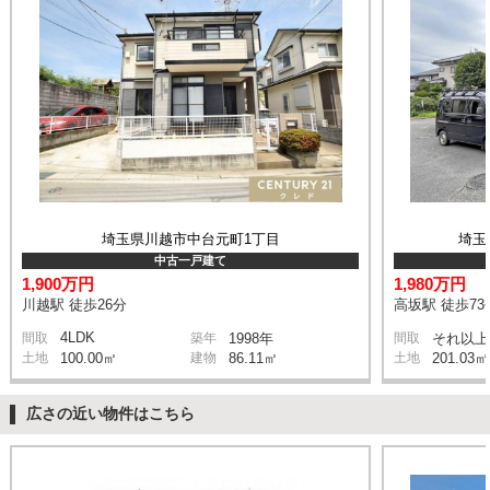
埼玉県川越市中台元町1丁目
埼玉
中古一戸建て
1,900万円
1,980万円
川越駅 徒歩26分
高坂駅 徒歩73
4LDK
間取
築年
1998年
間取
それ以上
土地
100.00㎡
建物
86.11㎡
土地
201.03㎡
広さの近い物件はこちら