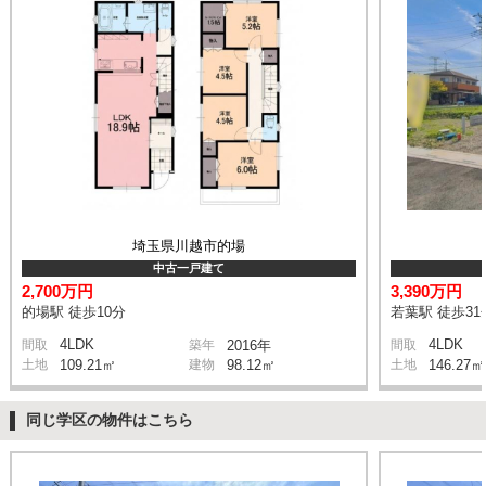
埼玉県川越市的場
中古一戸建て
2,700万円
3,390万円
的場駅 徒歩10分
若葉駅 徒歩31
4LDK
4LDK
間取
築年
2016年
間取
土地
109.21㎡
建物
98.12㎡
土地
146.27㎡
同じ学区の物件はこちら