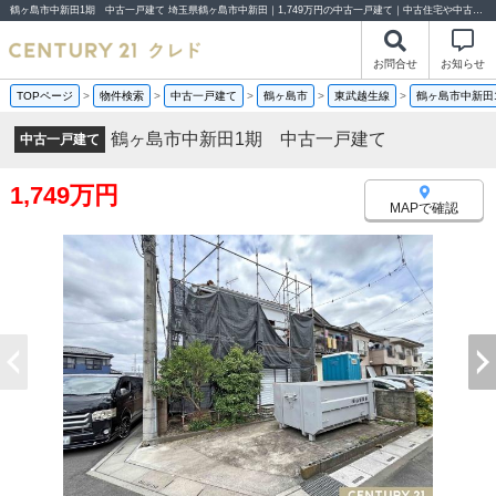
鶴ヶ島市中新田1期 中古一戸建て 埼玉県鶴ヶ島市中新田｜1,749万円の中古一戸建て｜中古住宅や中古物件情報｜センチュリー21クレド
お問合せ
お知らせ
TOPページ
>
物件検索
>
中古一戸建て
>
鶴ヶ島市
>
東武越生線
>
鶴ヶ島市中新田
鶴ヶ島市中新田1期 中古一戸建て
中古一戸建て
1,749万円
MAPで確認