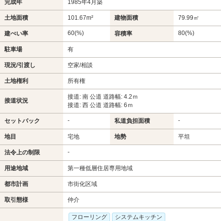
完成年
1985年4月築
土地面積
101.67m²
建物面積
79.99㎡
60(%)
80(%)
建ぺい率
容積率
駐車場
有
現況/引渡し
空家/相談
土地権利
所有権
接道: 南 公道 道路幅: 4.2ｍ
接道状況
接道: 西 公道 道路幅: 6ｍ
-
-
セットバック
私道負担面積
地目
宅地
地勢
平坦
-
法令上の制限
用途地域
第一種低層住居専用地域
都市計画
市街化区域
取引態様
仲介
フローリング
システムキッチン