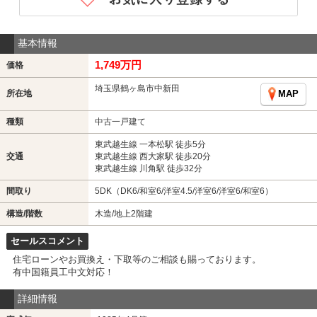
基本情報
1,749万円
価格
埼玉県鶴ヶ島市中新田
所在地
MAP
種類
中古一戸建て
東武越生線 一本松駅 徒歩5分
交通
東武越生線 西大家駅 徒歩20分
東武越生線 川角駅 徒歩32分
間取り
5DK（DK6/和室6/洋室4.5/洋室6/洋室6/和室6）
構造/階数
木造/地上2階建
セールスコメント
住宅ローンやお買換え・下取等のご相談も賜っております。
有中国籍員工中文対応！
詳細情報