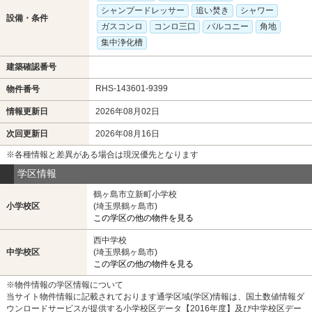
シャンプードレッサー
追い焚き
シャワー
設備・条件
ガスコンロ
コンロ三口
バルコニー
角地
集中浄化槽
建築確認番号
RHS-143601-9399
物件番号
情報更新日
2026年08月02日
次回更新日
2026年08月16日
※各種情報と差異がある場合は現況優先となります
学区情報
鶴ヶ島市立新町小学校
小学校区
(埼玉県鶴ヶ島市)
この学区の他の物件を見る
西中学校
中学校区
(埼玉県鶴ヶ島市)
この学区の他の物件を見る
※物件情報の学区情報について
当サイト物件情報に記載されております通学区域(学区)情報は、国土数値情報ダ
ウンロードサービスが提供する小学校区データ【2016年度】及び中学校区デー