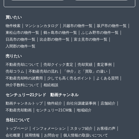
買いたい
物件検索
マンションカタログ
川越市の物件一覧
坂戸市の物件一覧
東松山市の物件一覧
鶴ヶ島市の物件一覧
ふじみ野市の物件一覧
日高市の物件一覧
比企郡の物件一覧
富士見市の物件一覧
入間郡の物件一覧
売りたい
不動産売却について
売却クイック査定
売却実績
査定事例
売却コラム
不動産売却の流れ
「仲介」と「買取」の違い
不動産売却時の諸費用
少しでも高く売るポイント
よくある質問
仲介手数料について
相続相談
センチュリー21クレド 動画チャンネル
動画チャンネルトップ
物件紹介
自社分譲建築事例
店舗紹介
不動産売却動画
センチュリー21CM集
地域紹介
当社について
トップページ
インフォメーション
スタッフ紹介
お客様の声
会社概要
採用情報
お問合せ
個人情報の取扱いについて