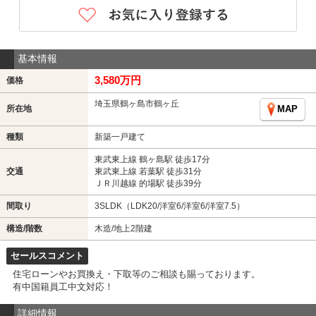
基本情報
3,580万円
価格
埼玉県鶴ヶ島市鶴ヶ丘
所在地
MAP
種類
新築一戸建て
東武東上線 鶴ヶ島駅 徒歩17分
交通
東武東上線 若葉駅 徒歩31分
ＪＲ川越線 的場駅 徒歩39分
間取り
3SLDK（LDK20/洋室6/洋室6/洋室7.5）
構造/階数
木造/地上2階建
セールスコメント
住宅ローンやお買換え・下取等のご相談も賜っております。
有中国籍員工中文対応！
詳細情報