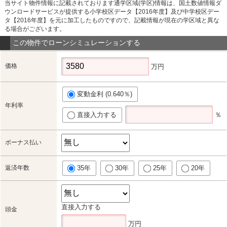
当サイト物件情報に記載されております通学区域(学区)情報は、国土数値情報ダ
ウンロードサービスが提供する小学校区データ【2016年度】及び中学校区デー
タ【2016年度】を元に加工したものですので、記載情報が現在の学区域と異な
る場合がございます。
この物件でローンシミュレーションする
価格
万円
変動金利 (0.640％)
年利率
直接入力する
％
ボーナス払い
返済年数
35年
30年
25年
20年
直接入力する
頭金
万円