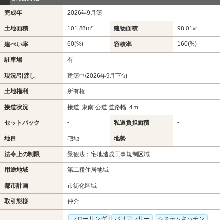
完成年
2026年9月築
土地面積
101.88m²
建物面積
98.01㎡
60(%)
160(%)
建ぺい率
容積率
駐車場
有
現況/引渡し
建築中/2026年9月下旬
土地権利
所有権
接道状況
接道: 東南 公道 道路幅: 4ｍ
-
-
セットバック
私道負担面積
地目
宅地
地勢
法令上の制限
景観法；宅地造成工事規制区域
用途地域
第二種住居地域
都市計画
市街化区域
取引態様
仲介
フローリング
バリアフリー
システムキッチン