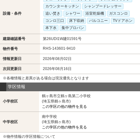
カウンターキッチン
シャンプードレッサー
設備・条件
追い焚き
シャワー
浴室乾燥機
ガスコンロ
コンロ三口
床下収納
バルコニー
TVドアホン
本下水
集中プロパン
建築確認番号
第26UDI1W建01591号
RHS-143601-9410
物件番号
情報更新日
2026年08月02日
次回更新日
2026年08月16日
※各種情報と差異がある場合は現況優先となります
学区情報
鶴ヶ島市立鶴ヶ島第二小学校
小学校区
(埼玉県鶴ヶ島市)
この学区の他の物件を見る
南中学校
中学校区
(埼玉県鶴ヶ島市)
この学区の他の物件を見る
※物件情報の学区情報について