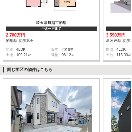
埼玉県川越市的場
中古一戸建て
2,700万円
3,590万円
的場駅 徒歩10分
新河岸駅 徒歩1
4LDK
4LDK
間取
築年
2016年
間取
土地
109.21㎡
建物
98.12㎡
土地
115.00㎡
同じ学区の物件はこちら