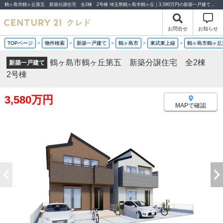
鶴ヶ島市鶴ヶ丘第五 新築分譲住宅 全2棟 2号棟 埼玉県鶴ヶ島市鶴ヶ丘｜3,580万円の新築一戸建て｜分譲住宅や新築物件｜センチュリー21クレド
お問合せ
お知らせ
TOPページ
>
物件検索
>
新築一戸建て
>
鶴ヶ島市
>
東武東上線
>
鶴ヶ島市鶴ヶ丘
鶴ヶ島市鶴ヶ丘第五 新築分譲住宅 全2棟
新築一戸建て
2号棟
3,580万円
MAPで確認