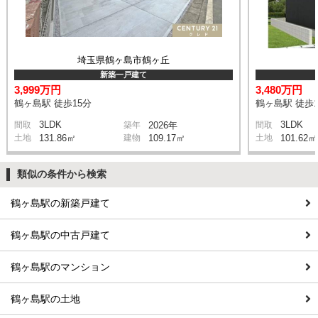
埼玉県鶴ヶ島市鶴ヶ丘
新築一戸建て
3,999万円
3,480万円
鶴ヶ島駅 徒歩15分
鶴ヶ島駅 徒歩1
3LDK
3LDK
間取
築年
2026年
間取
土地
131.86㎡
建物
109.17㎡
土地
101.62㎡
類似の条件から検索
鶴ヶ島駅の新築戸建て
鶴ヶ島駅の中古戸建て
鶴ヶ島駅のマンション
鶴ヶ島駅の土地