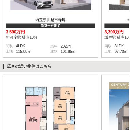
埼玉県川越市寺尾
新築一戸建て
3,590万円
3,390万円
新河岸駅 徒歩18分
坂戸駅 徒歩18
4LDK
3LDK
間取
築年
2027年
間取
土地
115.00㎡
建物
101.85㎡
土地
97.70㎡
広さの近い物件はこちら