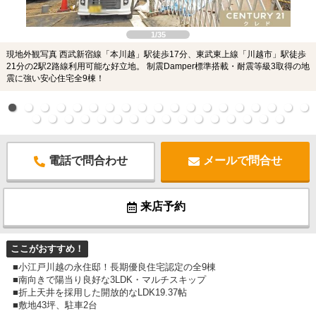
1/35
現地外観写真 西武新宿線「本川越」駅徒歩17分、東武東上線「川越市」駅徒歩
21分の2駅2路線利用可能な好立地。 制震Damper標準搭載・耐震等級3取得の地
震に強い安心住宅全9棟！
電話で問合わせ
メールで問合せ
来店予約
ここがおすすめ！
■小江戸川越の永住邸！長期優良住宅認定の全9棟
■南向きで陽当り良好な3LDK・マルチスキップ
■折上天井を採用した開放的なLDK19.37帖
■敷地43坪、駐車2台