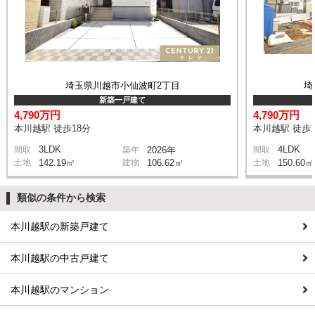
埼玉県川越市小仙波町2丁目
埼
新築一戸建て
4,790万円
4,790万円
本川越駅 徒歩18分
本川越駅 徒歩1
3LDK
4LDK
間取
築年
2026年
間取
土地
142.19㎡
建物
106.62㎡
土地
150.60㎡
類似の条件から検索
本川越駅の新築戸建て
本川越駅の中古戸建て
本川越駅のマンション