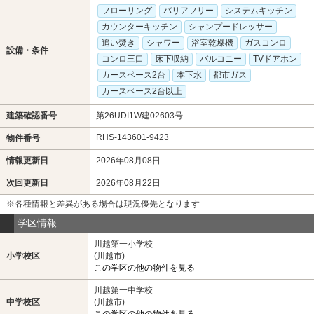
フローリング
バリアフリー
システムキッチン
カウンターキッチン
シャンプードレッサー
追い焚き
シャワー
浴室乾燥機
ガスコンロ
設備・条件
コンロ三口
床下収納
バルコニー
TVドアホン
カースペース2台
本下水
都市ガス
カースペース2台以上
建築確認番号
第26UDI1W建02603号
RHS-143601-9423
物件番号
情報更新日
2026年08月08日
次回更新日
2026年08月22日
※各種情報と差異がある場合は現況優先となります
学区情報
川越第一小学校
小学校区
(川越市)
この学区の他の物件を見る
川越第一中学校
中学校区
(川越市)
この学区の他の物件を見る