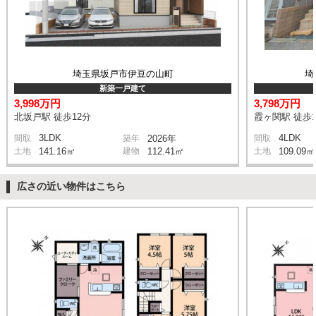
埼玉県坂戸市伊豆の山町
埼
新築一戸建て
3,998万円
3,798万円
北坂戸駅 徒歩12分
霞ヶ関駅 徒歩1
3LDK
4LDK
間取
築年
2026年
間取
土地
141.16㎡
建物
112.41㎡
土地
109.09㎡
広さの近い物件はこちら