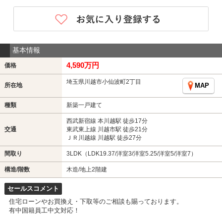
基本情報
4,590万円
価格
埼玉県川越市小仙波町2丁目
所在地
MAP
種類
新築一戸建て
西武新宿線 本川越駅 徒歩17分
交通
東武東上線 川越市駅 徒歩21分
ＪＲ川越線 川越駅 徒歩27分
間取り
3LDK（LDK19.37/洋室3/洋室5.25/洋室5/洋室7）
構造/階数
木造/地上2階建
セールスコメント
住宅ローンやお買換え・下取等のご相談も賜っております。
有中国籍員工中文対応！