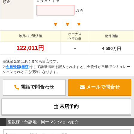
直接入力する
頭金
万円
ボーナス
毎月のご返済額
物件価格
(×年2回)
122,011円
－
4,590万円
※返済金額はあくまでも目安です。
※
会員登録(無料)
をして詳細情報を記入されますと、全物件が自動でシミュレー
ションされとても便利になります。
電話で問合わせ
メールで問合せ
来店予約
複数棟・分譲地・同一マンション紹介