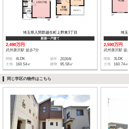
埼玉県入間郡越生町上野東3丁目
埼玉
新築一戸建て
2,490万円
2,590万円
武州唐沢駅 徒歩7分
武州唐沢駅 徒
4LDK
3LDK
間取
築年
2026年
間取
土地
160.54㎡
建物
95.58㎡
土地
160.74㎡
同じ学区の物件はこちら