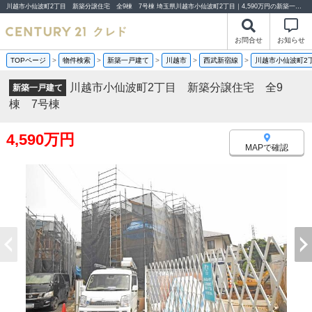
川越市小仙波町2丁目 新築分譲住宅 全9棟 7号棟 埼玉県川越市小仙波町2丁目｜4,590万円の新築一戸建て｜分譲住宅や新築物件｜センチュリー21クレド
お問合せ
お知らせ
TOPページ
>
物件検索
>
新築一戸建て
>
川越市
>
西武新宿線
>
川越市小仙波町2
川越市小仙波町2丁目 新築分譲住宅 全9
新築一戸建て
棟 7号棟
4,590万円
MAPで確認