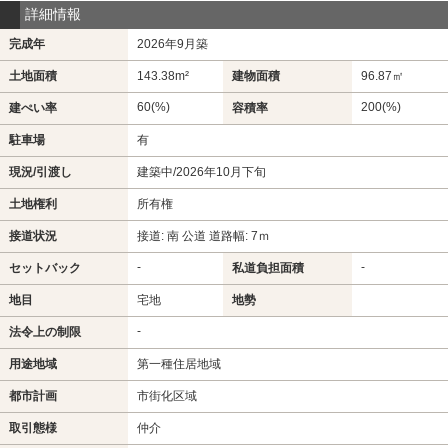
詳細情報
完成年
2026年9月築
土地面積
143.38m²
建物面積
96.87㎡
60(%)
200(%)
建ぺい率
容積率
駐車場
有
現況/引渡し
建築中/2026年10月下旬
土地権利
所有権
接道状況
接道: 南 公道 道路幅: 7ｍ
-
-
セットバック
私道負担面積
地目
宅地
地勢
-
法令上の制限
用途地域
第一種住居地域
都市計画
市街化区域
取引態様
仲介