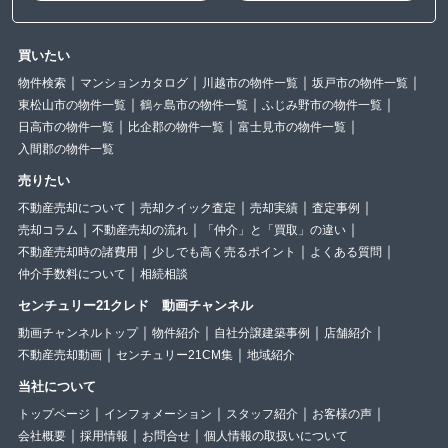
買いたい
物件検索
マンションカタログ
川越市の物件一覧
坂戸市の物件一覧
東松山市の物件一覧
鶴ヶ島市の物件一覧
ふじみ野市の物件一覧
日高市の物件一覧
比企郡の物件一覧
富士見市の物件一覧
入間郡の物件一覧
売りたい
不動産売却について
売却クイック査定
売却実績
査定事例
売却コラム
不動産売却の流れ
「仲介」と「買取」の違い
不動産売却時の諸費用
少しでも高く売るポイント
よくある質問
仲介手数料について
相続相談
センチュリー21クレド 動画チャンネル
動画チャンネルトップ
物件紹介
自社分譲建築事例
店舗紹介
不動産売却動画
センチュリー21CM集
地域紹介
当社について
トップページ
インフォメーション
スタッフ紹介
お客様の声
会社概要
採用情報
お問合せ
個人情報の取扱いについて