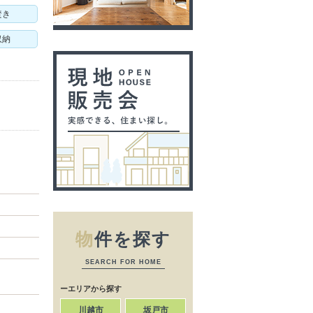
焚き
収納
物
件を探す
SEARCH FOR HOME
ーエリアから探す
川越市
坂戸市