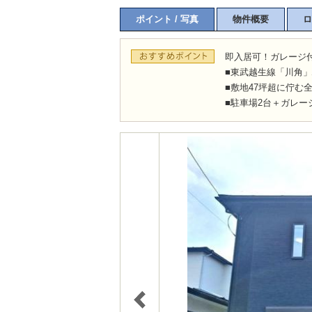
ポイント / 写真
物件概要
ロ
即入居可！ガレージ付
■東武越生線「川角」
■敷地47坪超に佇む
■駐車場2台＋ガレー