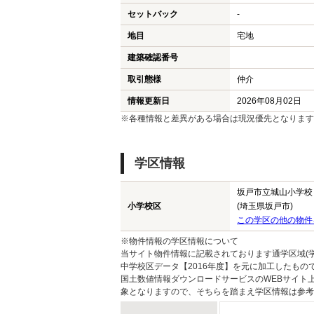
セットバック
-
地目
宅地
建築確認番号
取引態様
仲介
情報更新日
2026年08月02日
※各種情報と差異がある場合は現況優先となります
学区情報
坂戸市立城山小学校
小学校区
(埼玉県坂戸市)
この学区の他の物件
※物件情報の学区情報について
当サイト物件情報に記載されております通学区域(学
中学校区データ【2016年度】を元に加工したも
国土数値情報ダウンロードサービスのWEBサイト
象となりますので、そちらを踏まえ学区情報は参考