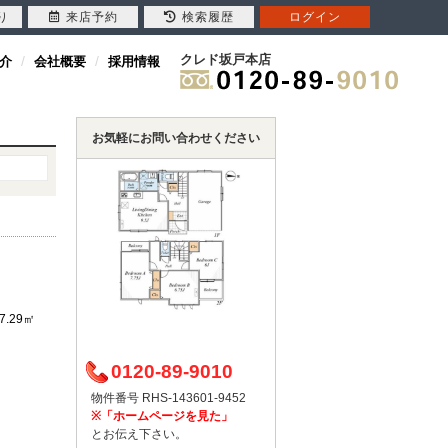
り
来店予約
検索履歴
ログイン
クレド坂戸本店
介
会社概要
採用情報
お気軽にお問い合わせください
7.29㎡
0120-89-9010
物件番号 RHS-143601-9452
※「ホームページを見た」
とお伝え下さい。