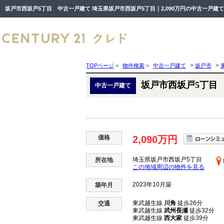
>
>
TOPページ
>
物件検索
>
中古一戸建て
坂戸市
坂戸市西坂戸5丁目
中古一戸建て
価格
2,090万円
埼玉県坂戸市西坂戸5丁目
所在地
この地域周辺の物件を見る
2023年10月築
築年月
東武越生線
川角
徒歩26分
交通
東武越生線
武州長瀬
徒歩32分
東武越生線
西大家
徒歩39分