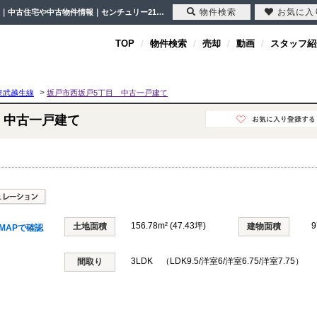
物件検索
お気に入
坂戸市西坂戸5丁目 中古一戸建て 埼玉県坂戸市西坂戸5丁目｜2,090万円の中古一戸建て｜中古住宅や中古物件情報｜センチュリー21クレド
TOP
物件検索
売却
動画
スタッフ紹
>
東武越生線
坂戸市西坂戸5丁目 中古一戸建て
 中古一戸建て
156.78m² (47.43坪)
9
土地面積
建物面積
MAPで確認
3LDK （LDK9.5/洋室6/洋室6.75/洋室7.75）
間取り