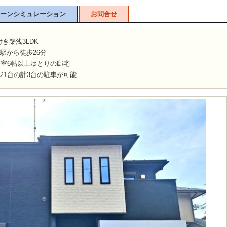
ーンシミュレーション
お問合せ
き築浅3LDK
駅から徒歩26分
全室6帖以上ゆとりの邸宅
ジ1台の計3台の駐車が可能