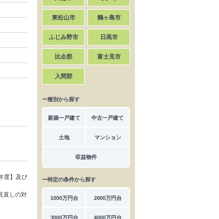
東松山市
鶴ヶ島市
ふじみ野市
日高市
比企郡
富士見市
入間郡
ー種別から探す
新築一戸建て
中古一戸建て
土地
マンション
収益物件
年度】及び
ー特定の条件から探す
見直しの対
1000万円台
2000万円台
3000万円台
4000万円台