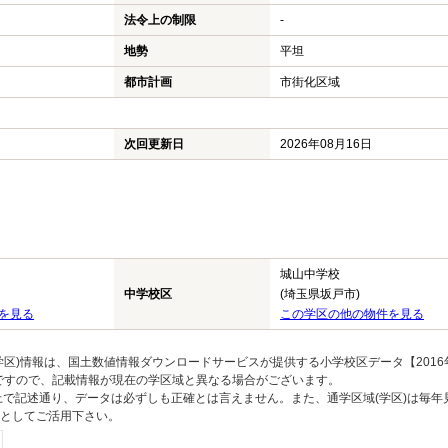
法令上の制限
-
地勢
平坦
都市計画
市街化区域
次回更新日
2026年08月16日
城山中学校
中学校区
(埼玉県坂戸市)
を見る
この学区の他の物件を見る
区)情報は、国土数値情報ダウンロードサービスが提供する小学校区データ【2016
のですので、記載情報が現在の学区域と異なる場合がございます。
上で記述通り、データは必ずしも正確とは言えません。また、通学区域(学区)は毎年
としてご活用下さい。