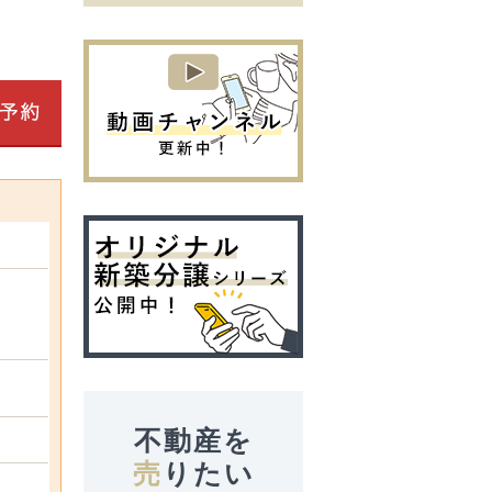
不動産を
売
りたい