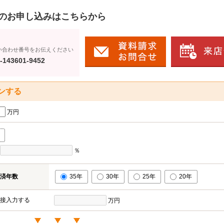
のお申し込みはこちらから
い合わせ番号をお伝えください
-143601-9452
ンする
万円
％
済年数
35年
30年
25年
20年
接入力する
万円