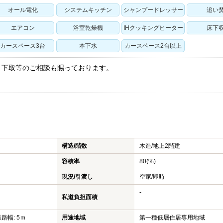
オール電化
システムキッチン
シャンプードレッサー
追い
エアコン
浴室乾燥機
IHクッキングヒーター
床下
カースペース3台
本下水
カースペース2台以上
・下取等のご相談も賜っております。
！
構造/階数
木造/
地上2階建
容積率
80(%)
現況/引渡し
空家/即時
-
私道負担面積
道路幅: 5ｍ
用途地域
第一種低層住居専用地域