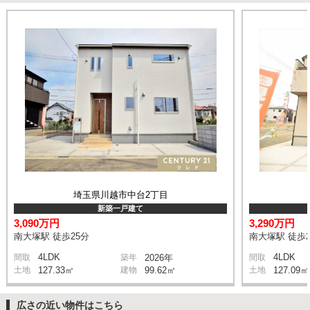
埼玉県川越市中台2丁目
新築一戸建て
3,090万円
3,290万円
南大塚駅 徒歩25分
南大塚駅 徒歩2
4LDK
4LDK
間取
築年
2026年
間取
土地
127.33㎡
建物
99.62㎡
土地
127.09㎡
広さの近い物件はこちら