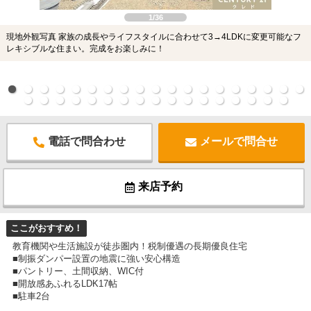
1/36
現地外観写真 家族の成長やライフスタイルに合わせて3→4LDKに変更可能なフ
レキシブルな住まい。完成をお楽しみに！
電話で問合わせ
メールで問合せ
来店予約
ここがおすすめ！
教育機関や生活施設が徒歩圏内！税制優遇の長期優良住宅
■制振ダンパー設置の地震に強い安心構造
■パントリー、土間収納、WIC付
■開放感あふれるLDK17帖
■駐車2台