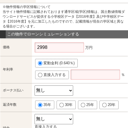
※物件情報の学区情報について
当サイト物件情報に記載されております通学区域(学区)情報は、国土数値情報ダ
ウンロードサービスが提供する小学校区データ【2016年度】及び中学校区デー
タ【2016年度】を元に加工したものですので、記載情報が現在の学区域と異な
る場合がございます。
この物件でローンシミュレーションする
価格
万円
変動金利 (0.640％)
年利率
直接入力する
％
ボーナス払い
返済年数
35年
30年
25年
20年
直接入力する
頭金