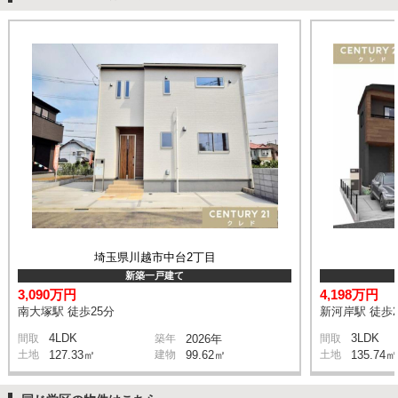
埼玉県川越市中台2丁目
新築一戸建て
3,090万円
4,198万円
南大塚駅 徒歩25分
新河岸駅 徒歩2
4LDK
3LDK
間取
築年
2026年
間取
土地
127.33㎡
建物
99.62㎡
土地
135.74㎡