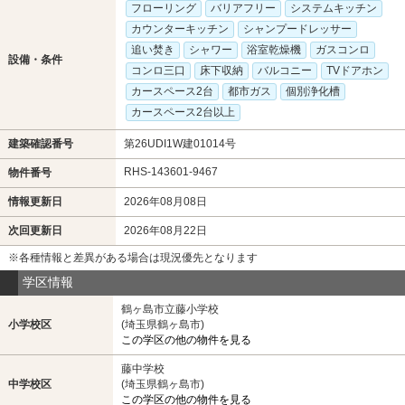
フローリング
バリアフリー
システムキッチン
カウンターキッチン
シャンプードレッサー
追い焚き
シャワー
浴室乾燥機
ガスコンロ
設備・条件
コンロ三口
床下収納
バルコニー
TVドアホン
カースペース2台
都市ガス
個別浄化槽
カースペース2台以上
建築確認番号
第26UDI1W建01014号
RHS-143601-9467
物件番号
情報更新日
2026年08月08日
次回更新日
2026年08月22日
※各種情報と差異がある場合は現況優先となります
学区情報
鶴ヶ島市立藤小学校
小学校区
(埼玉県鶴ヶ島市)
この学区の他の物件を見る
藤中学校
中学校区
(埼玉県鶴ヶ島市)
この学区の他の物件を見る