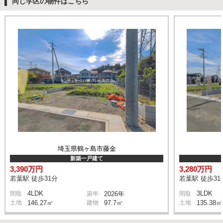
同じ学区の物件はこちら
埼玉県鶴ヶ島市藤金
新築一戸建て
3,390万円
3,280万円
若葉駅 徒歩31分
若葉駅 徒歩31
4LDK
3LDK
間取
築年
2026年
間取
土地
146.27㎡
建物
97.7㎡
土地
135.38㎡