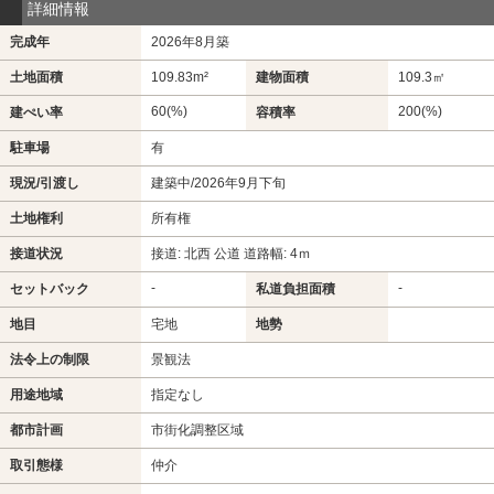
詳細情報
完成年
2026年8月築
土地面積
109.83m²
建物面積
109.3㎡
60(%)
200(%)
建ぺい率
容積率
駐車場
有
現況/引渡し
建築中/2026年9月下旬
土地権利
所有権
接道状況
接道: 北西 公道 道路幅: 4ｍ
-
-
セットバック
私道負担面積
地目
宅地
地勢
法令上の制限
景観法
用途地域
指定なし
都市計画
市街化調整区域
取引態様
仲介