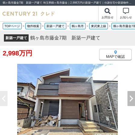
鶴ヶ島市藤金7期 新築一戸建て 埼玉県鶴ヶ島市藤金｜2,998万円の新築一戸建て｜分譲住宅や新築物件｜センチュリー21クレド
お問合せ
お知らせ
TOPページ
>
物件検索
>
新築一戸建て
>
鶴ヶ島市
>
東武東上線
>
鶴ヶ島市藤金7
鶴ヶ島市藤金7期 新築一戸建て
新築一戸建て
2,998万円
MAPで確認