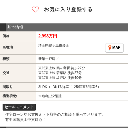
基本情報
2,998万円
価格
埼玉県鶴ヶ島市藤金
所在地
MAP
種類
新築一戸建て
東武東上線 鶴ヶ島駅 徒歩27分
交通
東武東上線 若葉駅 徒歩27分
東武東上線 坂戸駅 徒歩40分
間取り
3LDK（LDK17/洋室11.25/洋室6/洋室6）
構造/階数
木造/地上2階建
セールスコメント
住宅ローンやお買換え・下取等のご相談も賜っております。
有中国籍員工中文対応！