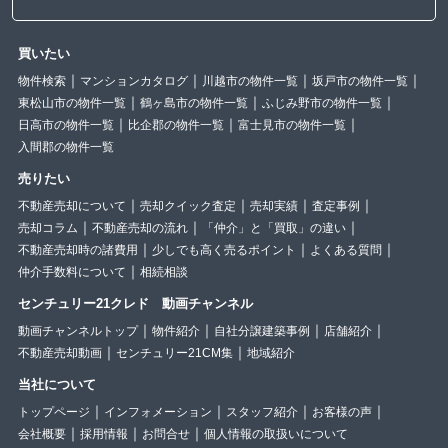
買いたい
物件検索
マンションカタログ
川越市の物件一覧
坂戸市の物件一覧
東松山市の物件一覧
鶴ヶ島市の物件一覧
ふじみ野市の物件一覧
日高市の物件一覧
比企郡の物件一覧
富士見市の物件一覧
入間郡の物件一覧
売りたい
不動産売却について
売却クイック査定
売却実績
査定事例
売却コラム
不動産売却の流れ
「仲介」と「買取」の違い
不動産売却時の諸費用
少しでも高く売るポイント
よくある質問
仲介手数料について
相続相談
センチュリー21クレド 動画チャンネル
動画チャンネルトップ
物件紹介
自社分譲建築事例
店舗紹介
不動産売却動画
センチュリー21CM集
地域紹介
当社について
トップページ
インフォメーション
スタッフ紹介
お客様の声
会社概要
採用情報
お問合せ
個人情報の取扱いについて