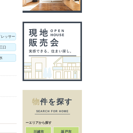
ドレッサー
三口
水
物
件を探す
SEARCH FOR HOME
ーエリアから探す
川越市
坂戸市