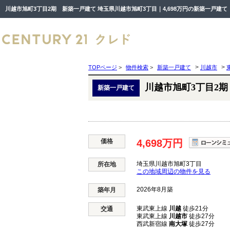
川越市旭町3丁目2期 新築一戸建て 埼玉県川越市旭町3丁目｜4,698万円の新築一戸建
>
>
TOPページ
>
物件検索
>
新築一戸建て
川越市
川越市旭町3丁目2
新築一戸建て
価格
4,698万円
埼玉県川越市旭町3丁目
所在地
この地域周辺の物件を見る
2026年8月築
築年月
東武東上線
川越
徒歩21分
交通
東武東上線
川越市
徒歩27分
西武新宿線
南大塚
徒歩27分