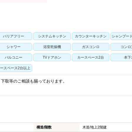
バリアフリー
システムキッチン
カウンターキッチン
シャンプー
シャワー
浴室乾燥機
ガスコンロ
コンロ
バルコニー
TVドアホン
カースペース2台
本下
ースペース2台以上
・下取等のご相談も賜っております。
！
構造/階数
木造/
地上2階建