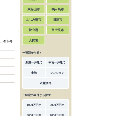
東松山市
鶴ヶ島市
ふじみ野市
日高市
比企郡
富士見市
入間郡
、都市再
ー種別から探す
新築一戸建て
中古一戸建て
土地
マンション
収益物件
ー特定の条件から探す
1000万円台
2000万円台
3000万円台
4000万円台