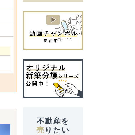
不動産を
売
りたい