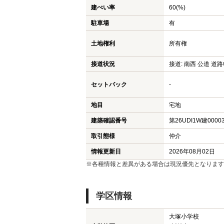
建ぺい率
60(%)
駐車場
有
土地権利
所有権
接道状況
接道: 南西 公道 道路
セットバック
-
地目
宅地
建築確認番号
第26UDI1W建0000
取引態様
仲介
情報更新日
2026年08月02日
※各種情報と差異がある場合は現況優先となります
学区情報
大塚小学校