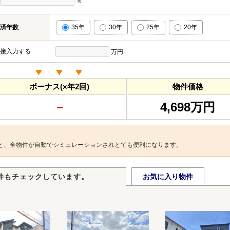
％
済年数
35年
30年
25年
20年
接入力する
万円
ボーナス(×年2回)
物件価格
－
4,698万円
と、全物件が自動でシミュレーションされとても便利になります。
件もチェックしています。
お気に入り物件