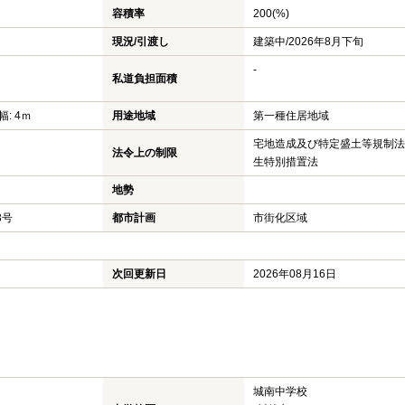
容積率
200(%)
現況/引渡し
建築中/2026年8月下旬
-
私道負担面積
幅: 4ｍ
用途地域
第一種住居地域
宅地造成及び特定盛土等規制法
法令上の制限
生特別措置法
地勢
3号
都市計画
市街化区域
次回更新日
2026年08月16日
城南中学校