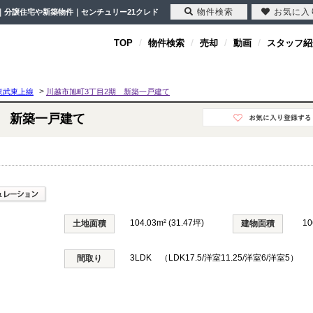
物件検索
お気に入
て｜分譲住宅や新築物件｜センチュリー21クレド
TOP
物件検索
売却
動画
スタッフ紹
>
東武東上線
川越市旭町3丁目2期 新築一戸建て
期 新築一戸建て
104.03m² (31.47坪)
10
土地面積
建物面積
3LDK （LDK17.5/洋室11.25/洋室6/洋室5）
間取り