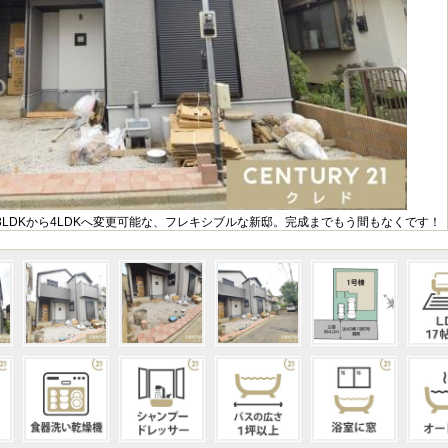
3LDKから4LDKへ変更可能な、フレキシブルな新邸。完成までもう間もなくです！