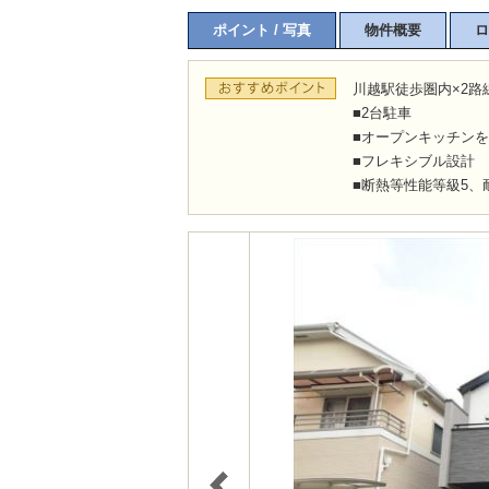
ポイント / 写真
物件概要
ロ
川越駅徒歩圏内×2路
■2台駐車
■オープンキッチンを配
■フレキシブル設計
■断熱等性能等級5、