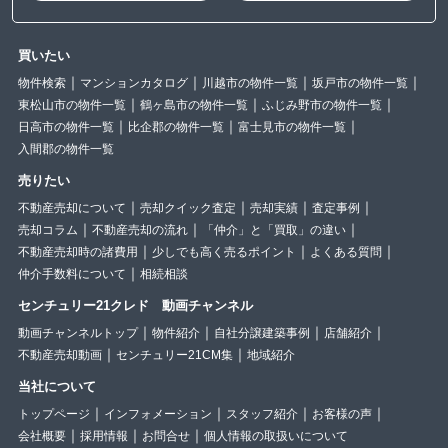
買いたい
物件検索
マンションカタログ
川越市の物件一覧
坂戸市の物件一覧
東松山市の物件一覧
鶴ヶ島市の物件一覧
ふじみ野市の物件一覧
日高市の物件一覧
比企郡の物件一覧
富士見市の物件一覧
入間郡の物件一覧
売りたい
不動産売却について
売却クイック査定
売却実績
査定事例
売却コラム
不動産売却の流れ
「仲介」と「買取」の違い
不動産売却時の諸費用
少しでも高く売るポイント
よくある質問
仲介手数料について
相続相談
センチュリー21クレド 動画チャンネル
動画チャンネルトップ
物件紹介
自社分譲建築事例
店舗紹介
不動産売却動画
センチュリー21CM集
地域紹介
当社について
トップページ
インフォメーション
スタッフ紹介
お客様の声
会社概要
採用情報
お問合せ
個人情報の取扱いについて