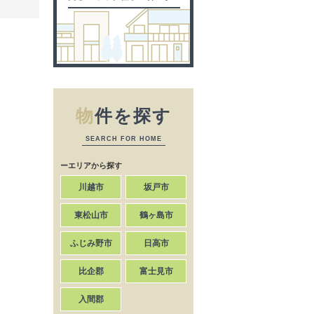
物
件を探す
SEARCH FOR HOME
ーエリアから探す
川越市
坂戸市
東松山市
鶴ヶ島市
ふじみ野市
日高市
比企郡
富士見市
入間郡