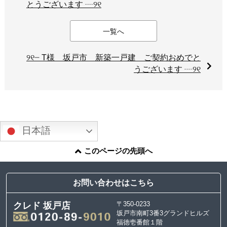
とうございます ┈୨୧
一覧へ
୨୧┈ T様 坂戸市 新築一戸建 ご契約おめでと
うございます ┈୨୧
日本語
このページの先頭へ
お問い合わせはこちら
〒350-0233
クレド 坂戸店
坂戸市南町3番3グランドヒルズ
福徳壱番館１階