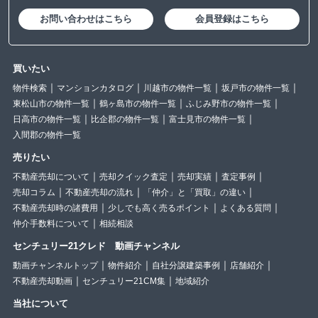
お問い合わせはこちら
会員登録はこちら
買いたい
物件検索
マンションカタログ
川越市の物件一覧
坂戸市の物件一覧
東松山市の物件一覧
鶴ヶ島市の物件一覧
ふじみ野市の物件一覧
日高市の物件一覧
比企郡の物件一覧
富士見市の物件一覧
入間郡の物件一覧
売りたい
不動産売却について
売却クイック査定
売却実績
査定事例
売却コラム
不動産売却の流れ
「仲介」と「買取」の違い
不動産売却時の諸費用
少しでも高く売るポイント
よくある質問
仲介手数料について
相続相談
センチュリー21クレド 動画チャンネル
動画チャンネルトップ
物件紹介
自社分譲建築事例
店舗紹介
不動産売却動画
センチュリー21CM集
地域紹介
当社について