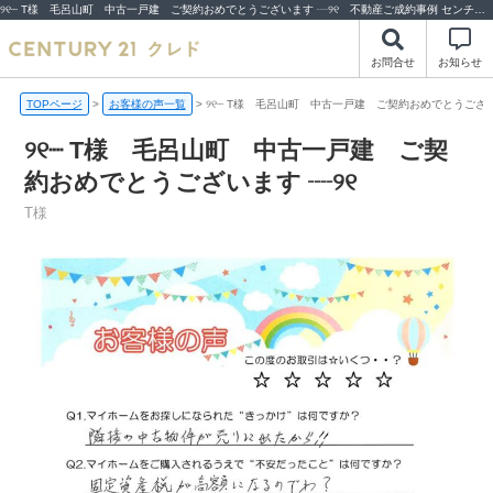
୨୧┈ T様 毛呂山町 中古一戸建 ご契約おめでとうございます ┈୨୧ 不動産ご成約事例 センチュリー21クレドの評判や口コミ | 川越市・坂戸市・鶴ヶ島市の不動産（新築一戸建て・中古戸建・土地・中古マンション）不動産売却はセンチュリー21クレド
お問合せ
お知らせ
TOPページ
>
お客様の声一覧
>
୨୧┈ T様 毛呂山町 中古一戸建 ご契約おめでとうござい
୨୧┈ T様 毛呂山町 中古一戸建 ご契
約おめでとうございます ┈୨୧
T様