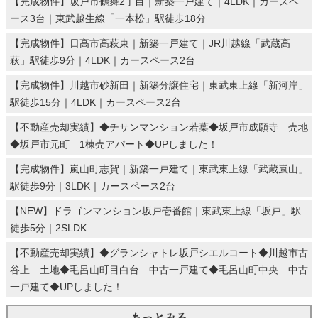
【完成物件】坂戸市鶴舞2丁目｜新築一戸建て｜4LDK｜カースペ
ース3台｜東武越生線「一本松」駅徒歩18分
【完成物件】日高市高萩東｜新築一戸建て｜JR川越線「武蔵高
萩」駅徒歩9分｜4LDK｜カースペース2台
【完成物件】川越市砂新田｜新築分譲住宅｜東武東上線「新河岸」
駅徒歩15分｜4LDK｜カースペース2台
【不動産売却実績】◆チサンマンション若葉◆坂戸市成願寺 売地
◆坂戸市元町 1棟売アパート◆UPしました！
【完成物件】嵐山町志賀｜新築一戸建て｜東武東上線「武蔵嵐山」
駅徒歩9分｜3LDK｜カースペース2台
【NEW】ドラゴンマンション坂戸壱番館｜東武東上線「坂戸」駅
徒歩5分｜2SLDK
【不動産売却実績】◆グランシャトレ坂戸シエルコート◆川越市古
谷上 土地◆毛呂山町目白台 中古一戸建て◆毛呂山町中央 中古
一戸建て◆UPしました！
もっとみる