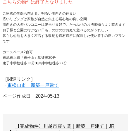
こちらの物件は終了となりました
ご家族の笑顔も増える、明るい南向きの住まい
広いリビングは家族が自然と集まる居心地の良い空間
南向きの大型バルコニーは陽当り良好で、たっぷりのお洗濯物もよく乾きます
お子様と公園に行けない日も、のびのびお庭で遊べるのがうれしい
暮らし心地を大きく左右する収納を適材適所に配置した使い勝手の良いプラン
です
カースペース2台可
東武東上線「東松山」駅徒歩20分
唐子小学校徒歩12分★南中学校徒歩27分
［関連リンク］
・
東松山市 新築一戸建て
ページ作成日 2024-05-13
【完成物件】川越市霞ヶ関｜新築一戸建て｜JR