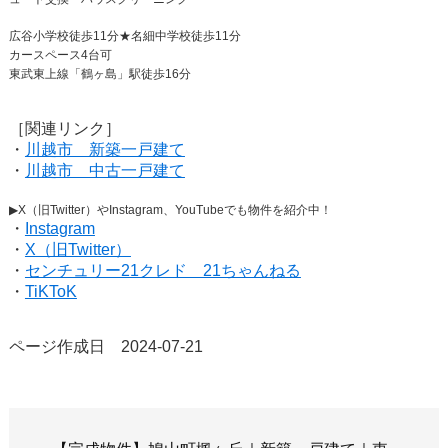
広谷小学校徒歩11分★名細中学校徒歩11分
カースペース4台可
東武東上線「鶴ヶ島」駅徒歩16分
［関連リンク］
・
川越市 新築一戸建て
・
川越市 中古一戸建て
▶X（旧Twitter）やInstagram、YouTubeでも物件を紹介中！
・
Instagram
・
X（旧Twitter）
・
センチュリー21クレド 21ちゃんねる
・
TiKToK
ページ作成日 2024-07-21