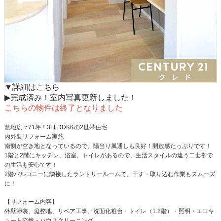
▼詳細はこちら
▶完成済み！室内写真更新しました！
こちらの物件は終了となりました
敷地広々71坪！3LLDDKKの2世帯住宅
内外装リフォーム実施
南側が空き地となっているので、陽当り風通しも良好！開放感たっぷりです！
1階と2階にキッチン、浴室、トイレがあるので、生活スタイルの違う二世帯で
の生活も安心です！
2階バルコニーに隣接したランドリールームで、干す・取り込む作業もスムーズ
に！
【リフォーム内容】
外壁塗装、庭整地、リペア工事、洗面化粧台・トイレ（1.2階）・照明・エコキ
ュート交換・ハウスクリーニング