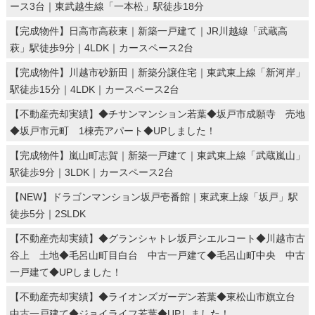
ース3台｜東武越生線「一本松」駅徒歩18分
【完成物件】日高市高萩東｜新築一戸建て｜JR川越線「武蔵高
萩」駅徒歩9分｜4LDK｜カースペース2台
【完成物件】川越市砂新田｜新築分譲住宅｜東武東上線「新河岸」
駅徒歩15分｜4LDK｜カースペース2台
【不動産売却実績】◆チサンマンション若葉◆坂戸市成願寺 売地
◆坂戸市元町 1棟売アパート◆UPしました！
【完成物件】嵐山町志賀｜新築一戸建て｜東武東上線「武蔵嵐山」
駅徒歩9分｜3LDK｜カースペース2台
【NEW】ドラゴンマンション坂戸壱番館｜東武東上線「坂戸」駅
徒歩5分｜2SLDK
【不動産売却実績】◆グランシャトレ坂戸シエルコート◆川越市古
谷上 土地◆毛呂山町目白台 中古一戸建て◆毛呂山町中央 中古
一戸建て◆UPしました！
【不動産売却実績】◆ライオンズガーデン若葉◆東松山市旗立台
中古一戸建て◆ジョイライフ若葉◆UPしました！