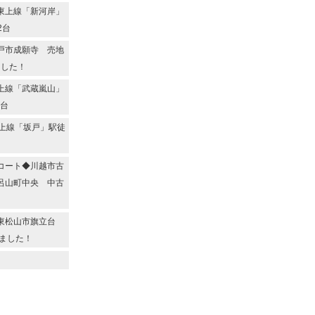
東上線「新河岸」
2台
戸市成願寺 売地
ました！
上線「武蔵嵐山」
2台
上線「坂戸」駅徒
コート◆川越市古
呂山町中央 中古
◆東松山市旗立台
ました！