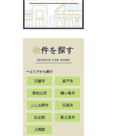
物
件を探す
SEARCH FOR HOME
ーエリアから探す
川越市
坂戸市
東松山市
鶴ヶ島市
ふじみ野市
日高市
比企郡
富士見市
入間郡