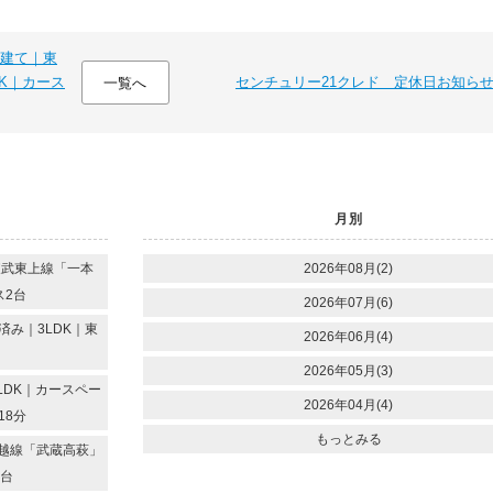
建て｜東
DK｜カース
センチュリー21クレド 定休日お知ら
一覧へ
月別
東武東上線「一本
2026年08月(2)
ス2台
2026年07月(6)
み｜3LDK｜東
2026年06月(4)
2026年05月(3)
LDK｜カースペー
2026年04月(4)
18分
もっとみる
越線「武蔵高萩」
2台