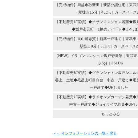
【完成物件】川越市砂新田｜新築分譲住宅｜東武
駅徒歩15分｜4LDK｜カースペース
【不動産売却実績】◆チサンマンション若葉◆坂
◆坂戸市元町 1棟売アパート◆UPし
【完成物件】嵐山町志賀｜新築一戸建て｜東武東
駅徒歩9分｜3LDK｜カースペース
【NEW】ドラゴンマンション坂戸壱番館｜東武東
歩5分｜2SLDK
【不動産売却実績】◆グランシャトレ坂戸シエル
谷上 土地◆毛呂山町目白台 中古一戸建て◆毛
一戸建て◆UPしました！
【不動産売却実績】◆ライオンズガーデン若葉
中古一戸建て◆ジョイライフ若葉◆UPし
もっとみる
＜＜ インフォメーションの一覧へ戻る