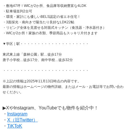
・敷地47坪！WICが2か所、食品庫等収納豊富な4LDK
・駐車場並列2台可
・​​​​​​​環境・家計にも優しいBELS認定の省エネ住宅！
・​​​​​​​3面採光・南向きで陽当たり良好なLDK22帖
・​​​​​​​リビング全体を見渡せる対面式キッチン（食洗器・浄水器付き）
・​​​​​​​WICが2か所！家族の衣類、季節用品もスッキリ片付きます
▼学区｜駅・・・・・・・・・・・・・・・・・・・・
東武東上線「森林公園」駅…徒歩17分
唐子小学校…徒歩17分、南中学校…徒歩32分
・・・・・・・・・・・・・・・・・・・・・・・・・
※上記の情報は2025年11月13日時点の内容です。
最新の情報はホームページの物件詳細、またはメール・お電話等でお問い合わ
せください。
▶XやInstagram、YouTubeでも物件を紹介中！
・
Instagram
・
X（旧Twitter）
・
TiKToK