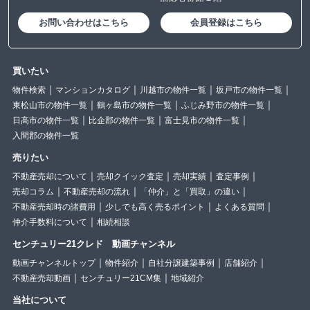
お問い合わせはこちら
会員登録はこちら
買いたい
物件検索
マンションカタログ
川越市の物件一覧
坂戸市の物件一覧
東松山市の物件一覧
鶴ヶ島市の物件一覧
ふじみ野市の物件一覧
日高市の物件一覧
比企郡の物件一覧
富士見市の物件一覧
入間郡の物件一覧
売りたい
不動産売却について
売却クイック査定
売却実績
査定事例
売却コラム
不動産売却の流れ
「仲介」と「買取」の違い
不動産売却時の諸費用
少しでも高く売るポイント
よくある質問
仲介手数料について
相続相談
センチュリー21クレド 動画チャンネル
動画チャンネルトップ
物件紹介
自社分譲建築事例
店舗紹介
不動産売却動画
センチュリー21CM集
地域紹介
当社について