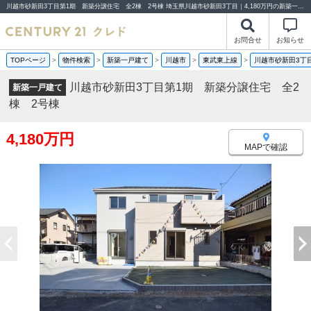
川越市砂新田3丁目第1期 新築分譲住宅 全2棟 2号棟 埼玉県川越市砂新田3丁目｜4,180万円の新築一戸建て｜分譲住宅や新築物件｜センチュリー21クレド
お問合せ
お知らせ
TOPページ
>
物件検索
>
新築一戸建て
>
川越市
>
東武東上線
>
川越市砂新田3丁
川越市砂新田3丁目第1期 新築分譲住宅 全2
新築一戸建て
棟 2号棟
4,180万円
MAPで確認