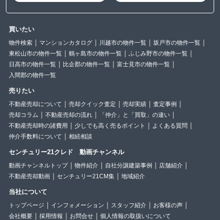
買いたい
物件検索
マンションカタログ
川越市の物件一覧
坂戸市の物件一覧
東松山市の物件一覧
鶴ヶ島市の物件一覧
ふじみ野市の物件一覧
日高市の物件一覧
比企郡の物件一覧
富士見市の物件一覧
入間郡の物件一覧
売りたい
不動産売却について
売却クイック査定
売却実績
査定事例
売却コラム
不動産売却の流れ
「仲介」と「買取」の違い
不動産売却時の諸費用
少しでも高く売るポイント
よくある質問
仲介手数料について
相続相談
センチュリー21クレド 動画チャンネル
動画チャンネルトップ
物件紹介
自社分譲建築事例
店舗紹介
不動産売却動画
センチュリー21CM集
地域紹介
当社について
トップページ
インフォメーション
スタッフ紹介
お客様の声
会社概要
採用情報
お問合せ
個人情報の取扱いについて