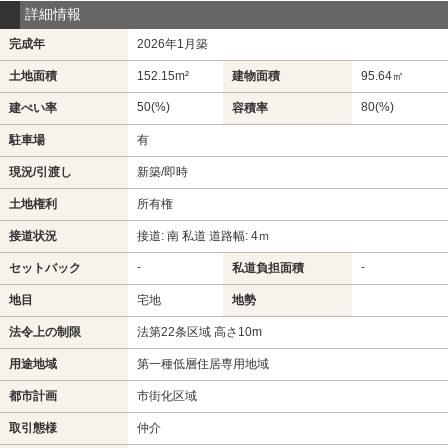
詳細情報
完成年
2026年1月築
土地面積
152.15m²
建物面積
95.64㎡
50(%)
80(%)
建ぺい率
容積率
駐車場
有
現況/引渡し
新築/即時
土地権利
所有権
接道状況
接道: 南 私道 道路幅: 4ｍ
-
-
セットバック
私道負担面積
地目
宅地
地勢
法令上の制限
法第22条区域 高さ10m
用途地域
第一種低層住居専用地域
都市計画
市街化区域
取引態様
仲介