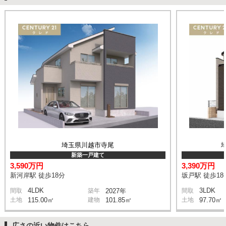
埼玉県川越市寺尾
新築一戸建て
3,590万円
3,390万円
新河岸駅 徒歩18分
坂戸駅 徒歩18
4LDK
3LDK
間取
築年
2027年
間取
土地
115.00㎡
建物
101.85㎡
土地
97.70㎡
広さの近い物件はこちら