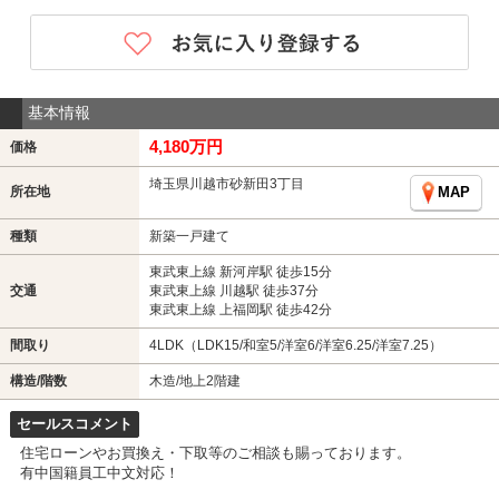
基本情報
4,180万円
価格
埼玉県川越市砂新田3丁目
所在地
MAP
種類
新築一戸建て
東武東上線 新河岸駅 徒歩15分
交通
東武東上線 川越駅 徒歩37分
東武東上線 上福岡駅 徒歩42分
間取り
4LDK（LDK15/和室5/洋室6/洋室6.25/洋室7.25）
構造/階数
木造/地上2階建
セールスコメント
住宅ローンやお買換え・下取等のご相談も賜っております。
有中国籍員工中文対応！