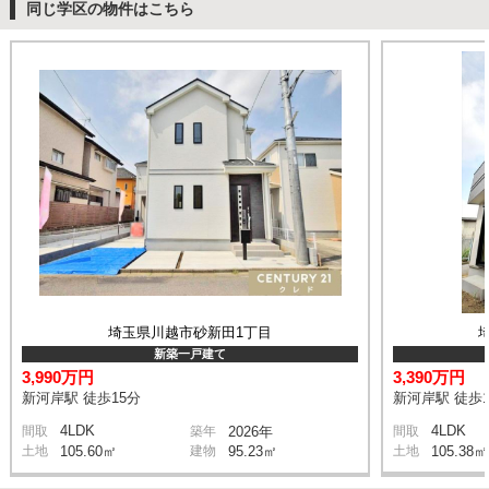
同じ学区の物件はこちら
埼玉県川越市砂新田1丁目
新築一戸建て
3,990万円
3,390万円
新河岸駅 徒歩15分
新河岸駅 徒歩1
4LDK
4LDK
間取
築年
2026年
間取
土地
105.60㎡
建物
95.23㎡
土地
105.38㎡