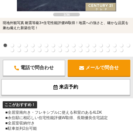
1/36
現地外観写真 耐震等級3×住宅性能評価W取得！地震への強さと、確かな品質を
兼ね備えた新築住宅！
電話で問合わせ
メールで問合せ
来店予約
ここがおすすめ！
■全居室南向き・フレキシブルに使える和室のある4LDK
■永住邸に相応しい住宅性能評価W取得、長期優良住宅認定
■全居室収納付き
■駐車並列2台可能