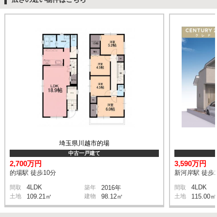
埼玉県川越市的場
中古一戸建て
2,700万円
3,590万円
的場駅 徒歩10分
新河岸駅 徒歩1
4LDK
4LDK
間取
築年
2016年
間取
土地
109.21㎡
建物
98.12㎡
土地
115.00㎡