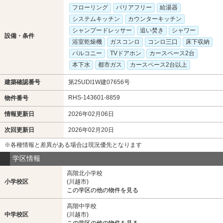
フローリング
バリアフリー
給湯器
システムキッチン
カウンターキッチン
シャンプードレッサー
追い焚き
シャワー
設備・条件
浴室乾燥機
ガスコンロ
コンロ三口
床下収納
バルコニー
TVドアホン
カースペース2台
本下水
都市ガス
カースペース2台以上
建築確認番号
第25UDI1W建07656号
RHS-143601-8859
物件番号
情報更新日
2026年02月06日
次回更新日
2026年02月20日
※各種情報と差異がある場合は現況優先となります
学区情報
高階北小学校
小学校区
(川越市)
この学区の他の物件を見る
高階中学校
中学校区
(川越市)
この学区の他の物件を見る