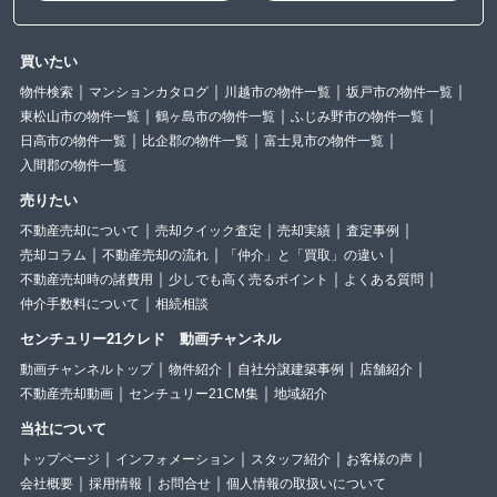
買いたい
物件検索
マンションカタログ
川越市の物件一覧
坂戸市の物件一覧
東松山市の物件一覧
鶴ヶ島市の物件一覧
ふじみ野市の物件一覧
日高市の物件一覧
比企郡の物件一覧
富士見市の物件一覧
入間郡の物件一覧
売りたい
不動産売却について
売却クイック査定
売却実績
査定事例
売却コラム
不動産売却の流れ
「仲介」と「買取」の違い
不動産売却時の諸費用
少しでも高く売るポイント
よくある質問
仲介手数料について
相続相談
センチュリー21クレド 動画チャンネル
動画チャンネルトップ
物件紹介
自社分譲建築事例
店舗紹介
不動産売却動画
センチュリー21CM集
地域紹介
当社について
トップページ
インフォメーション
スタッフ紹介
お客様の声
会社概要
採用情報
お問合せ
個人情報の取扱いについて