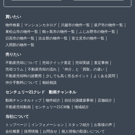
買いたい
物件検索
マンションカタログ
川越市の物件一覧
坂戸市の物件一覧
東松山市の物件一覧
鶴ヶ島市の物件一覧
ふじみ野市の物件一覧
日高市の物件一覧
比企郡の物件一覧
富士見市の物件一覧
入間郡の物件一覧
売りたい
不動産売却について
売却クイック査定
売却実績
査定事例
売却コラム
不動産売却の流れ
「仲介」と「買取」の違い
不動産売却時の諸費用
少しでも高く売るポイント
よくある質問
仲介手数料について
相続相談
センチュリー21クレド 動画チャンネル
動画チャンネルトップ
物件紹介
自社分譲建築事例
店舗紹介
不動産売却動画
センチュリー21CM集
地域紹介
当社について
トップページ
インフォメーション
スタッフ紹介
お客様の声
会社概要
採用情報
お問合せ
個人情報の取扱いについて