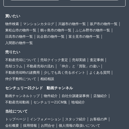
買いたい
物件検索
マンションカタログ
川越市の物件一覧
坂戸市の物件一覧
東松山市の物件一覧
鶴ヶ島市の物件一覧
ふじみ野市の物件一覧
日高市の物件一覧
比企郡の物件一覧
富士見市の物件一覧
入間郡の物件一覧
売りたい
不動産売却について
売却クイック査定
売却実績
査定事例
売却コラム
不動産売却の流れ
「仲介」と「買取」の違い
不動産売却時の諸費用
少しでも高く売るポイント
よくある質問
仲介手数料について
相続相談
センチュリー21クレド 動画チャンネル
動画チャンネルトップ
物件紹介
自社分譲建築事例
店舗紹介
不動産売却動画
センチュリー21CM集
地域紹介
当社について
トップページ
インフォメーション
スタッフ紹介
お客様の声
会社概要
採用情報
お問合せ
個人情報の取扱いについて