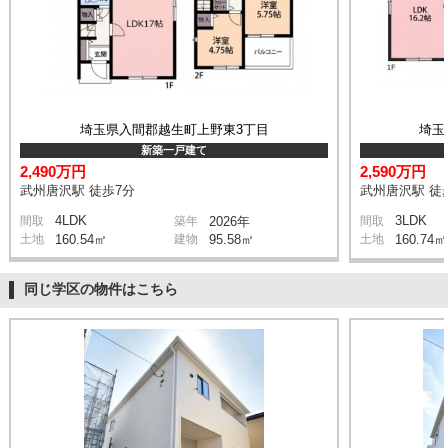
埼玉県入間郡越生町上野東3丁目
埼玉
新築一戸建て
2,490万円
2,590万円
武州唐沢駅 徒歩7分
武州唐沢駅 徒
4LDK
3LDK
間取
築年
2026年
間取
土地
160.54㎡
建物
95.58㎡
土地
160.74㎡
同じ学区の物件はこちら