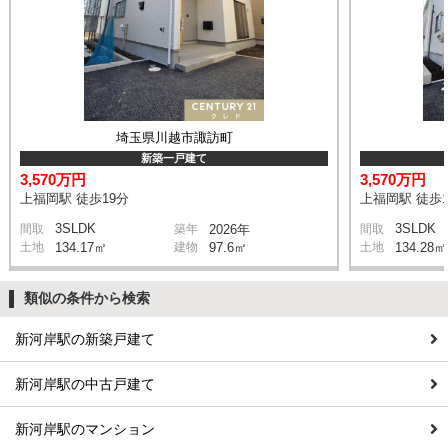
埼玉県川越市諏訪町
新築一戸建て
3,570万円
3,570万円
上福岡駅 徒歩19分
上福岡駅 徒歩1
3SLDK
3SLDK
間取
築年
2026年
間取
土地
134.17㎡
建物
97.6㎡
土地
134.28㎡
類似の条件から検索
新河岸駅の新築戸建て
新河岸駅の中古戸建て
新河岸駅のマンション