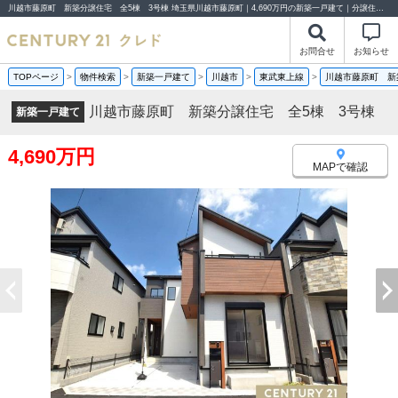
川越市藤原町 新築分譲住宅 全5棟 3号棟 埼玉県川越市藤原町｜4,690万円の新築一戸建て｜分譲住宅や新築物件｜センチュリー21クレド
お問合せ
お知らせ
TOPページ
>
物件検索
>
新築一戸建て
>
川越市
>
東武東上線
>
川越市藤原町 新
川越市藤原町 新築分譲住宅 全5棟 3号棟
新築一戸建て
4,690万円
MAPで確認