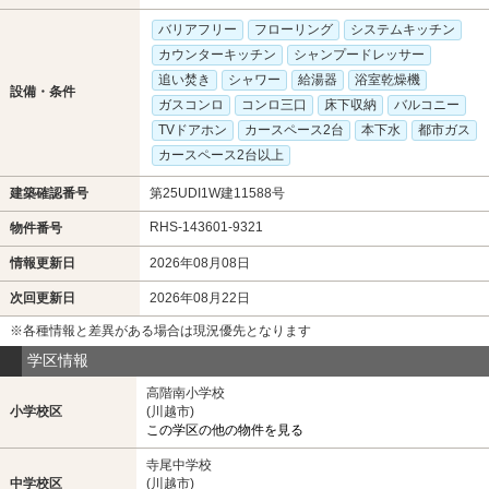
バリアフリー
フローリング
システムキッチン
カウンターキッチン
シャンプードレッサー
追い焚き
シャワー
給湯器
浴室乾燥機
設備・条件
ガスコンロ
コンロ三口
床下収納
バルコニー
TVドアホン
カースペース2台
本下水
都市ガス
カースペース2台以上
建築確認番号
第25UDI1W建11588号
RHS-143601-9321
物件番号
情報更新日
2026年08月08日
次回更新日
2026年08月22日
※各種情報と差異がある場合は現況優先となります
学区情報
高階南小学校
小学校区
(川越市)
この学区の他の物件を見る
寺尾中学校
中学校区
(川越市)