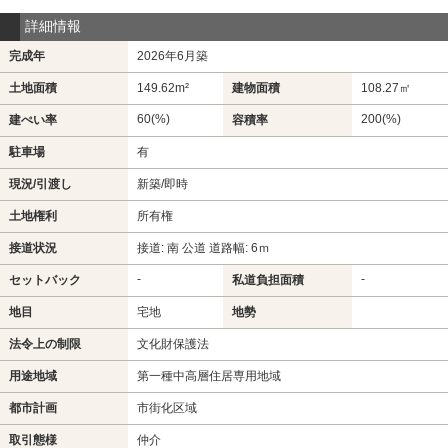
詳細情報
完成年
2026年6月築
土地面積
149.62m²
建物面積
108.27㎡
60(%)
200(%)
建ぺい率
容積率
駐車場
有
現況/引渡し
新築/即時
土地権利
所有権
接道状況
接道: 南 公道 道路幅: 6ｍ
-
-
セットバック
私道負担面積
地目
宅地
地勢
法令上の制限
文化財保護法
用途地域
第一種中高層住居専用地域
都市計画
市街化区域
取引態様
仲介