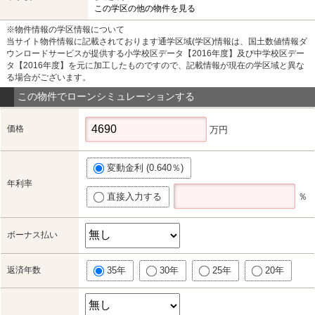
この学区の他の物件を見る
※物件情報の学区情報について
当サイト物件情報に記載されております通学区域(学区)情報は、国土数値情報ダ
ウンロードサービスが提供する小学校区データ【2016年度】及び中学校区デー
タ【2016年度】を元に加工したものですので、記載情報が現在の学区域と異な
る場合がございます。
この物件でローンシミュレーションする
価格
万円
変動金利 (0.640％)
年利率
直接入力する
％
ボーナス払い
返済年数
35年
30年
25年
20年