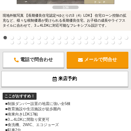
1/36
現地外観写真 【長期優良住宅認定×ゆとりの3（4）LDK】 住宅ローン控除の拡
充など、様々な税制優遇が受けられる長期優良住宅。お子様の成長やライフス
タイルに合わせて、3→4LDKに対応可能なフレキシブル設計です。
電話で問合わせ
メールで問合せ
来店予約
ここがおすすめ！
■制振ダンパー設置の地震に強い全5棟
■教育施設や生活施設が徒歩圏内
■南東向きLDK17帖
■3→4LDKに間取り変更可
■食洗機、2WIC、エコジョーズ
■駐車2台