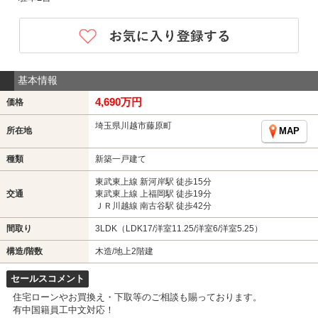
基本情報
4,690万円
価格
埼玉県川越市藤原町
所在地
MAP
種類
新築一戸建て
東武東上線 新河岸駅 徒歩15分
交通
東武東上線 上福岡駅 徒歩19分
ＪＲ川越線 南古谷駅 徒歩42分
間取り
3LDK（LDK17/洋室11.25/洋室6/洋室5.25）
構造/階数
木造/地上2階建
セールスコメント
住宅ローンやお買換え・下取等のご相談も賜っております。
有中国籍員工中文対応！