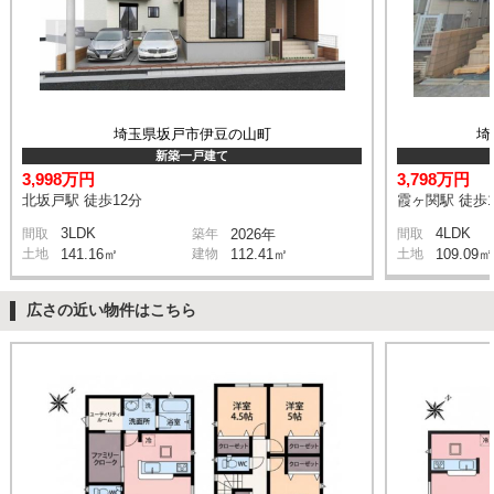
埼玉県坂戸市伊豆の山町
埼
新築一戸建て
3,998万円
3,798万円
北坂戸駅 徒歩12分
霞ヶ関駅 徒歩1
3LDK
4LDK
間取
築年
2026年
間取
土地
141.16㎡
建物
112.41㎡
土地
109.09㎡
広さの近い物件はこちら