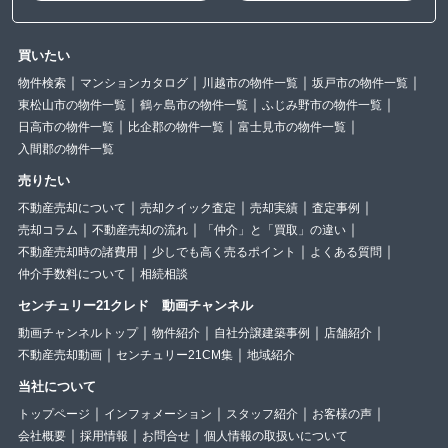
買いたい
物件検索
マンションカタログ
川越市の物件一覧
坂戸市の物件一覧
東松山市の物件一覧
鶴ヶ島市の物件一覧
ふじみ野市の物件一覧
日高市の物件一覧
比企郡の物件一覧
富士見市の物件一覧
入間郡の物件一覧
売りたい
不動産売却について
売却クイック査定
売却実績
査定事例
売却コラム
不動産売却の流れ
「仲介」と「買取」の違い
不動産売却時の諸費用
少しでも高く売るポイント
よくある質問
仲介手数料について
相続相談
センチュリー21クレド 動画チャンネル
動画チャンネルトップ
物件紹介
自社分譲建築事例
店舗紹介
不動産売却動画
センチュリー21CM集
地域紹介
当社について
トップページ
インフォメーション
スタッフ紹介
お客様の声
会社概要
採用情報
お問合せ
個人情報の取扱いについて