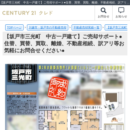
【坂戸市三光町 中古一戸建て】ご売却サポート●住替、買替、買取、離婚、不動産相続、訳アリ等お気軽にお問合せください● | センチュリー21クレド
お問合せ
お知らせ
TOPページ
>
川越市・坂戸市の不動産売却
>
不動産売却実績一覧
>
【坂戸市三光町 
【坂戸市三光町 中古一戸建て】ご売却サポート●
住替、買替、買取、離婚、不動産相続、訳アリ等お
気軽にお問合せください●