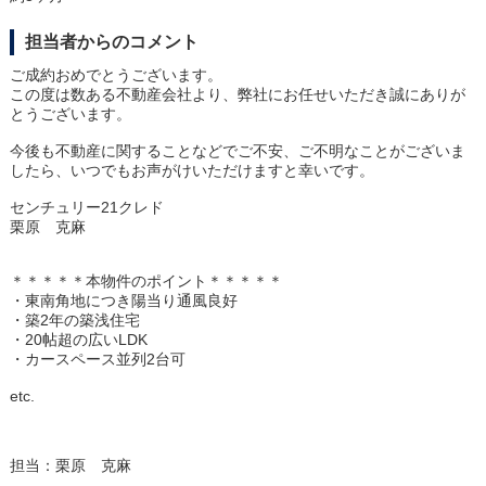
担当者からのコメント
ご成約おめでとうございます。
この度は数ある不動産会社より、弊社にお任せいただき誠にありが
とうございます。
今後も不動産に関することなどでご不安、ご不明なことがございま
したら、いつでもお声がけいただけますと幸いです。
センチュリー21クレド
栗原 克麻
＊＊＊＊＊本物件のポイント＊＊＊＊＊
・東南角地につき陽当り通風良好
・築2年の築浅住宅
・20帖超の広いLDK
・カースペース並列2台可
etc.
担当：栗原 克麻