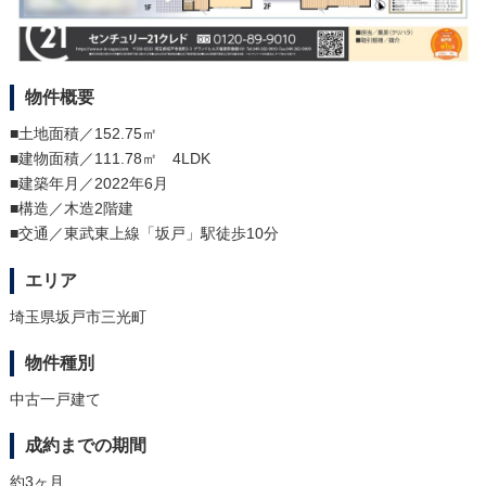
物件概要
■土地面積／152.75㎡
■建物面積／111.78㎡ 4LDK
■建築年月／2022年6月
■構造／木造2階建
■交通／東武東上線「坂戸」駅徒歩10分
エリア
埼玉県坂戸市三光町
物件種別
中古一戸建て
成約までの期間
約3ヶ月