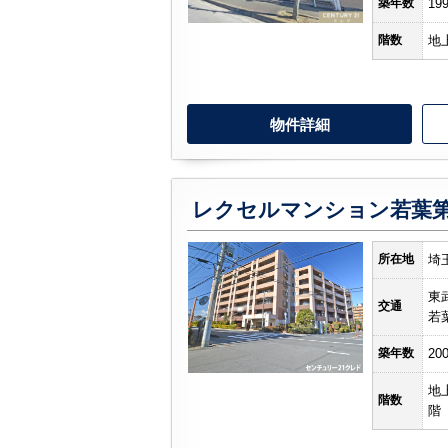
築年数
19
階数
地
物件詳細
レクセルマンション若葉第
所在地
埼
東
交通
若
築年数
20
地
階数
階