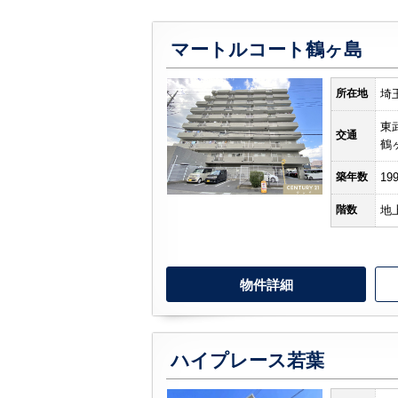
マートルコート鶴ヶ島
所在地
埼
東
交通
鶴
築年数
19
階数
地
物件詳細
ハイプレース若葉