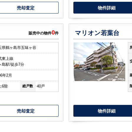
売却査定
物件詳細
0
マリオン若葉台
販売中の物件
件
玉県鶴ヶ島市五味ヶ谷
武東上線
ヶ島駅/徒歩7分
06年2月
上6階
総戸数
40戸
売却査定
物件詳細