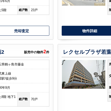
91年6月
上5階
総戸数
23戸
売却査定
物件詳細
2
2
レクセルプラザ若
販売中の物件
件
玉県鶴ヶ島市藤金
武東上線
葉駅/徒歩9分
00年9月
上8階 地下1
総戸数
70戸