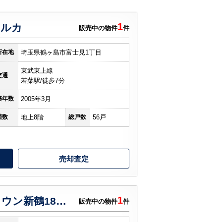
1
ポルカ
販売中の物件
件
所在地
埼玉県鶴ヶ島市富士見1丁目
東武東上線
交通
若葉駅/徒歩7分
築年数
2005年3月
階数
地上8階
総戸数
56戸
売却査定
1
かわつるグリーンタウン新鶴18号棟
販売中の物件
件