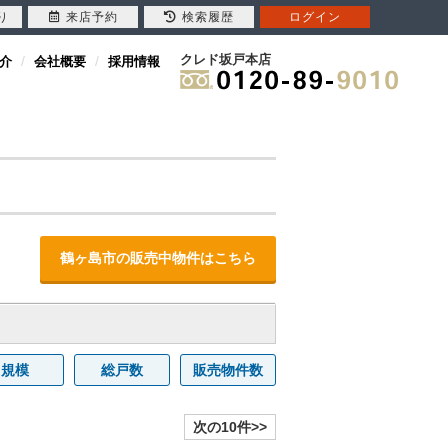
り
来店予約
検索履歴
ログイン
クレド坂戸本店
介
会社概要
採用情報
鶴ヶ島市の販売中物件はこちら
規模
総戸数
販売物件数
次の10件>>