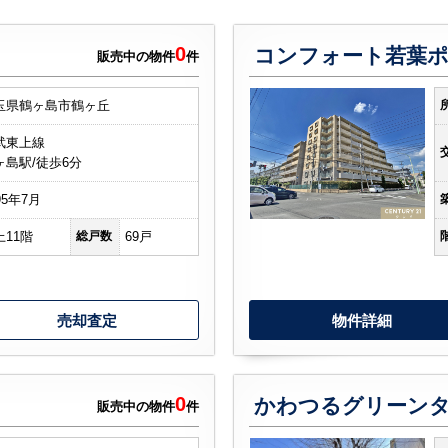
0
コンフォート若葉
販売中の物件
件
玉県鶴ヶ島市鶴ヶ丘
武東上線
ヶ島駅/徒歩6分
95年7月
上11階
総戸数
69戸
売却査定
物件詳細
0
販売中の物件
件