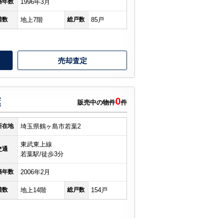
築年数
1996年3月
階数
地上7階
総戸数
85戸
売却査定
0
葉
販売中の物件
件
所在地
埼玉県鶴ヶ島市若葉2
東武東上線
交通
若葉駅/徒歩3分
築年数
2006年2月
階数
地上14階
総戸数
154戸