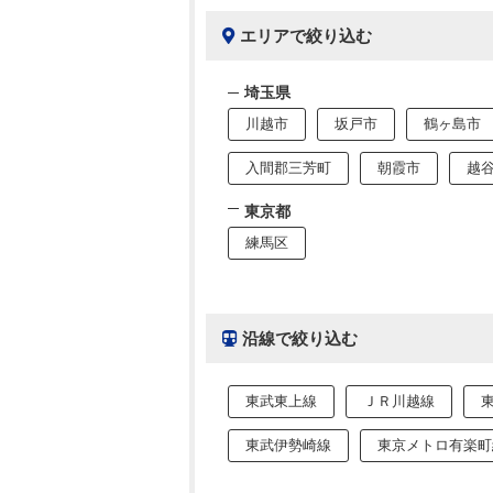
エリアで絞り込む
埼玉県
川越市
坂戸市
鶴ヶ島市
入間郡三芳町
朝霞市
越
東京都
練馬区
沿線で絞り込む
東武東上線
ＪＲ川越線
東武伊勢崎線
東京メトロ有楽町