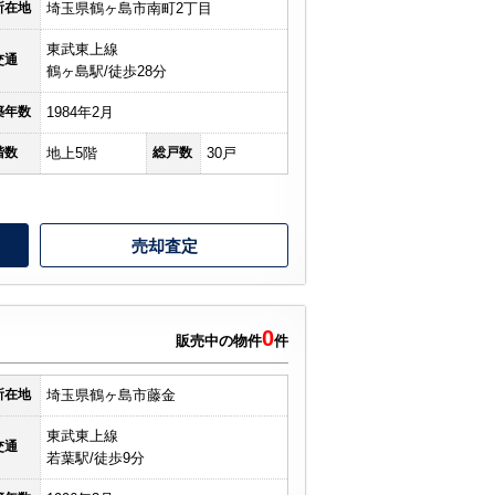
所在地
埼玉県鶴ヶ島市南町2丁目
東武東上線
交通
鶴ヶ島駅/徒歩28分
築年数
1984年2月
階数
地上5階
総戸数
30戸
売却査定
0
販売中の物件
件
所在地
埼玉県鶴ヶ島市藤金
東武東上線
交通
若葉駅/徒歩9分