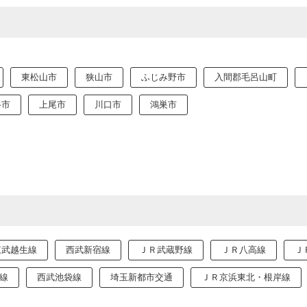
東松山市
狭山市
ふじみ野市
入間郡毛呂山町
谷市
上尾市
川口市
鴻巣市
東武越生線
西武新宿線
ＪＲ武蔵野線
ＪＲ八高線
Ｊ
線
西武池袋線
埼玉新都市交通
ＪＲ京浜東北・根岸線