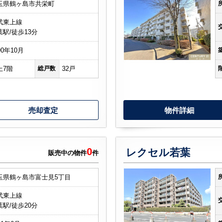
玉県鶴ヶ島市共栄町
武東上線
葉駅/徒歩13分
90年10月
上7階
総戸数
32戸
売却査定
物件詳細
0
レクセル若葉
販売中の物件
件
玉県鶴ヶ島市富士見5丁目
武東上線
葉駅/徒歩20分