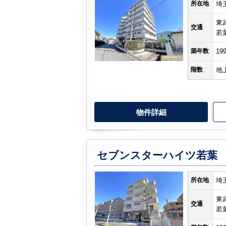
所在地
埼
東
交通
若
築年数
19
階数
地
物件詳細
セブンスターハイツ若葉
所在地
埼
東
交通
若