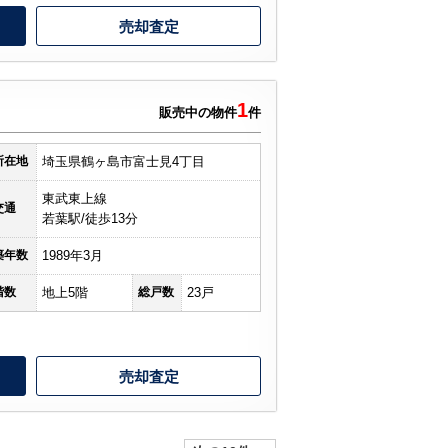
売却査定
1
販売中の物件
件
所在地
埼玉県鶴ヶ島市富士見4丁目
東武東上線
交通
若葉駅/徒歩13分
築年数
1989年3月
階数
地上5階
総戸数
23戸
売却査定