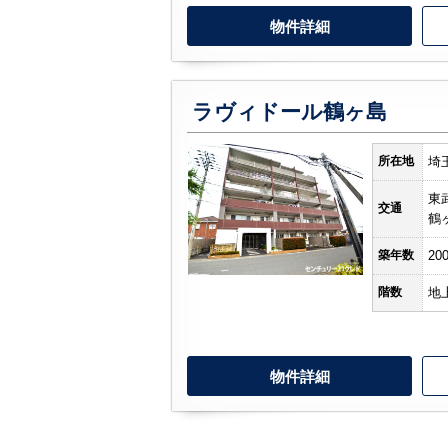
物件詳細
ラヴィドール鶴ヶ島
所在地
埼
東
交通
鶴
築年数
20
階数
地
物件詳細