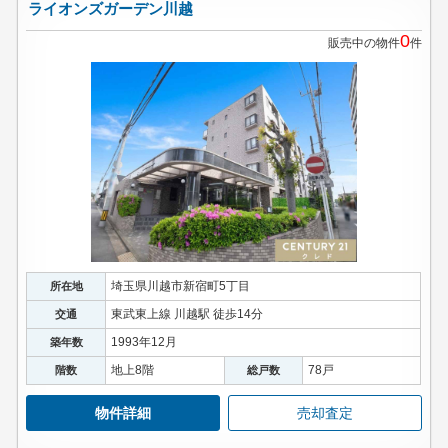
ライオンズガーデン川越
0
販売中の物件
件
埼玉県川越市新宿町5丁目
所在地
東武東上線 川越駅 徒歩14分
交通
1993年12月
築年数
地上8階
78戸
階数
総戸数
物件詳細
売却査定