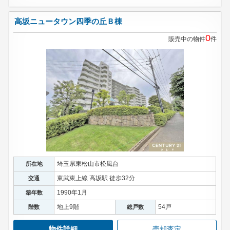
高坂ニュータウン四季の丘Ｂ棟
0
販売中の物件
件
埼玉県東松山市松風台
所在地
東武東上線 高坂駅 徒歩32分
交通
1990年1月
築年数
地上9階
54戸
階数
総戸数
物件詳細
売却査定