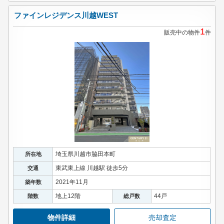
ファインレジデンス川越WEST
1
販売中の物件
件
埼玉県川越市脇田本町
所在地
東武東上線 川越駅 徒歩5分
交通
2021年11月
築年数
地上12階
44戸
階数
総戸数
物件詳細
売却査定