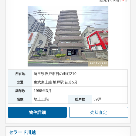
販売中の物件
件
埼玉県坂戸市日の出町210
所在地
東武東上線 坂戸駅 徒歩5分
交通
1998年3月
築年数
地上11階
39戸
階数
総戸数
物件詳細
売却査定
セラード川越