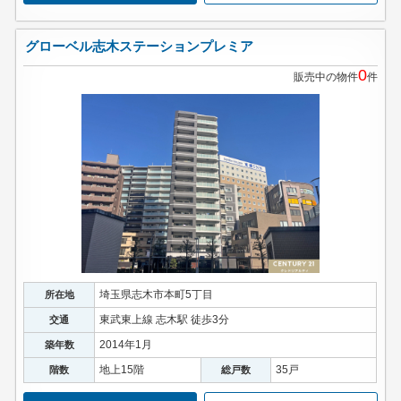
グローベル志木ステーションプレミア
0
販売中の物件
件
埼玉県志木市本町5丁目
所在地
東武東上線 志木駅 徒歩3分
交通
2014年1月
築年数
地上15階
35戸
階数
総戸数