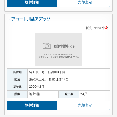
物件詳細
売却査定
ユアコート川越アデッソ
0
販売中の物件
件
埼玉県川越市新宿町3丁目
所在地
東武東上線 川越駅 徒歩12分
交通
2006年2月
築年数
地上9階
54戸
階数
総戸数
物件詳細
売却査定