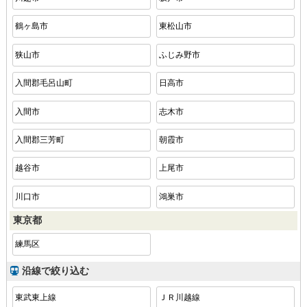
鶴ヶ島市
東松山市
狭山市
ふじみ野市
入間郡毛呂山町
日高市
入間市
志木市
入間郡三芳町
朝霞市
越谷市
上尾市
川口市
鴻巣市
東京都
練馬区
沿線で絞り込む
東武東上線
ＪＲ川越線