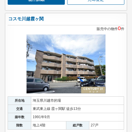
コスモ川越霞ヶ関
0
販売中の物件
件
埼玉県川越市的場
所在地
東武東上線 霞ヶ関駅 徒歩13分
交通
1991年9月
築年数
地上4階
27戸
階数
総戸数