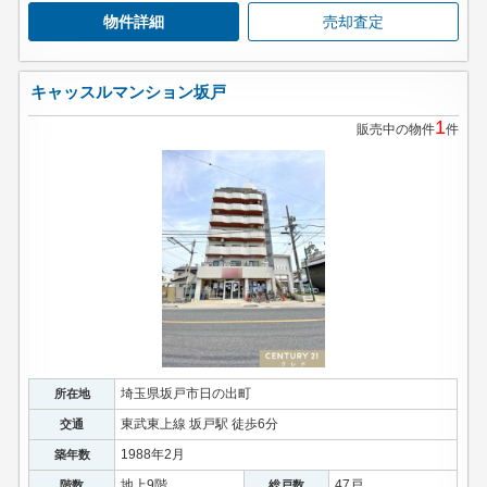
物件詳細
売却査定
キャッスルマンション坂戸
1
販売中の物件
件
埼玉県坂戸市日の出町
所在地
東武東上線 坂戸駅 徒歩6分
交通
1988年2月
築年数
地上9階
47戸
階数
総戸数