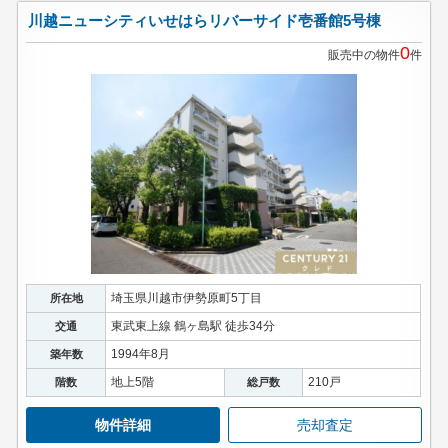
川越ニューシティいせはらリバーサイド壱番館5号棟
0
販売中の物件
件
埼玉県川越市伊勢原町5丁目
所在地
東武東上線 鶴ヶ島駅 徒歩34分
交通
1994年8月
築年数
地上5階
210戸
階数
総戸数
物件詳細
売却査定