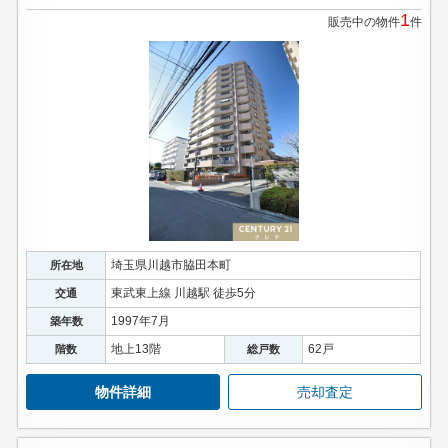
1
販売中の物件
件
埼玉県川越市脇田本町
所在地
東武東上線 川越駅 徒歩5分
交通
1997年7月
築年数
地上13階
62戸
階数
総戸数
物件詳細
売却査定