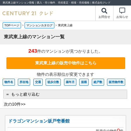
東武東上線マンション情報｜購入・売り物件、売却査定・相場・売却価格｜株式会社クレド
お問合せ
お知らせ
TOPページ
>
マンションカタログ
>
東武東上線
東武東上線のマンション一覧
243
件のマンションが見つかりました。
東武東上線の販売中物件はこちら
物件の表示順位が変更できます
物件名
所在地
交通
徒歩分数
築年月
規模
総戸数
販売物件数
＝ もっと絞り込む
次の10件>>
ドラゴンマンション坂戸壱番館
0