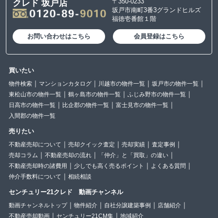
〒350-0233
クレド 坂戸店
坂戸市南町3番3グランドヒルズ
福徳壱番館１階
お問い合わせはこちら
会員登録はこちら
買いたい
物件検索
マンションカタログ
川越市の物件一覧
坂戸市の物件一覧
東松山市の物件一覧
鶴ヶ島市の物件一覧
ふじみ野市の物件一覧
日高市の物件一覧
比企郡の物件一覧
富士見市の物件一覧
入間郡の物件一覧
売りたい
不動産売却について
売却クイック査定
売却実績
査定事例
売却コラム
不動産売却の流れ
「仲介」と「買取」の違い
不動産売却時の諸費用
少しでも高く売るポイント
よくある質問
仲介手数料について
相続相談
センチュリー21クレド 動画チャンネル
動画チャンネルトップ
物件紹介
自社分譲建築事例
店舗紹介
不動産売却動画
センチュリー21CM集
地域紹介