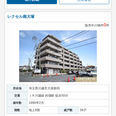
レクセル南大塚
0
販売中の物件
件
埼玉県川越市大袋新田
所在地
ＪＲ川越線 的場駅 徒歩50分
交通
1996年2月
築年数
地上6階
38戸
階数
総戸数