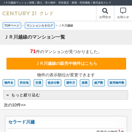
ＪＲ川越線マンション情報｜購入・売り物件、売却査定・相場・売却価格｜株式会社クレド
お問合せ
お知らせ
TOPページ
>
マンションカタログ
>
ＪＲ川越線
ＪＲ川越線のマンション一覧
71
件のマンションが見つかりました。
ＪＲ川越線の販売中物件はこちら
物件の表示順位が変更できます
物件名
所在地
交通
徒歩分数
築年月
規模
総戸数
販売物件数
＝ もっと絞り込む
次の10件>>
セラード川越
1