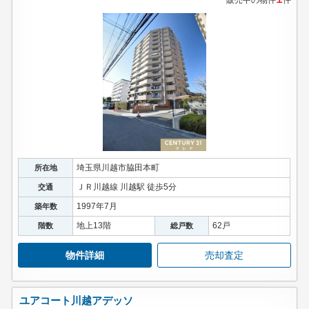
販売中の物件
件
埼玉県川越市脇田本町
所在地
ＪＲ川越線 川越駅 徒歩5分
交通
1997年7月
築年数
地上13階
62戸
階数
総戸数
物件詳細
売却査定
ユアコート川越アデッソ