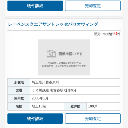
物件詳細
売却査定
レーベンスクエアサントレッセパセオウィング
0
販売中の物件
件
埼玉県川越市泉町
所在地
ＪＲ川越線 南古谷駅 徒歩9分
交通
2005年1月
築年数
地上15階
189戸
階数
総戸数
物件詳細
売却査定