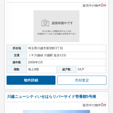
0
販売中の物件
件
埼玉県川越市新宿町3丁目
所在地
ＪＲ川越線 川越駅 徒歩12分
交通
2006年2月
築年数
地上9階
54戸
階数
総戸数
物件詳細
売却査定
川越ニューシティいせはらリバーサイド壱番館5号棟
0
販売中の物件
件