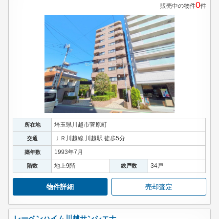
0
販売中の物件
件
埼玉県川越市菅原町
所在地
ＪＲ川越線 川越駅 徒歩5分
交通
1993年7月
築年数
地上9階
34戸
階数
総戸数
物件詳細
売却査定
レーベンハイム川越サンシエナ