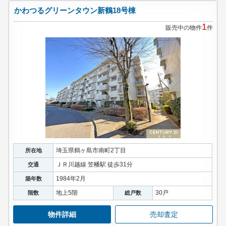
かわつるグリーンタウン新鶴18号棟
1
販売中の物件
件
埼玉県鶴ヶ島市南町2丁目
所在地
ＪＲ川越線 笠幡駅 徒歩31分
交通
1984年2月
築年数
地上5階
30戸
階数
総戸数
物件詳細
売却査定