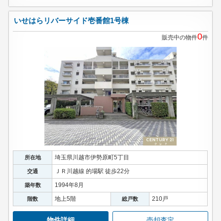
いせはらリバーサイド壱番館1号棟
0
販売中の物件
件
埼玉県川越市伊勢原町5丁目
所在地
ＪＲ川越線 的場駅 徒歩22分
交通
1994年8月
築年数
地上5階
210戸
階数
総戸数
物件詳細
売却査定