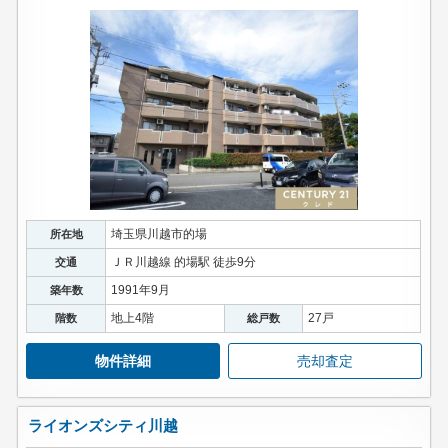
埼玉県川越市的場
所在地
ＪＲ川越線 的場駅 徒歩9分
交通
1991年9月
築年数
地上4階
27戸
階数
総戸数
物件詳細
売却査定
ライオンズシティ川越