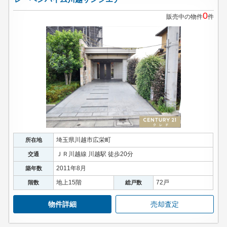
0
販売中の物件
件
埼玉県川越市広栄町
所在地
ＪＲ川越線 川越駅 徒歩20分
交通
2011年8月
築年数
地上15階
72戸
階数
総戸数
物件詳細
売却査定