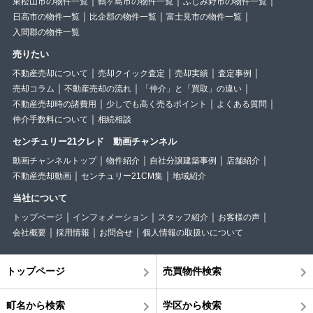
東松山市の物件一覧
鶴ヶ島市の物件一覧
ふじみ野市の物件一覧
日高市の物件一覧
比企郡の物件一覧
富士見市の物件一覧
入間郡の物件一覧
売りたい
不動産売却について
売却クイック査定
売却実績
査定事例
売却コラム
不動産売却の流れ
「仲介」と「買取」の違い
不動産売却時の諸費用
少しでも高く売るポイント
よくある質問
仲介手数料について
相続相談
センチュリー21クレド 動画チャンネル
動画チャンネルトップ
物件紹介
自社分譲建築事例
店舗紹介
不動産売却動画
センチュリー21CM集
地域紹介
当社について
トップページ
インフォメーション
スタッフ紹介
お客様の声
会社概要
採用情報
お問合せ
個人情報の取扱いについて
トップページ
売買物件検索
町名から検索
学区から検索