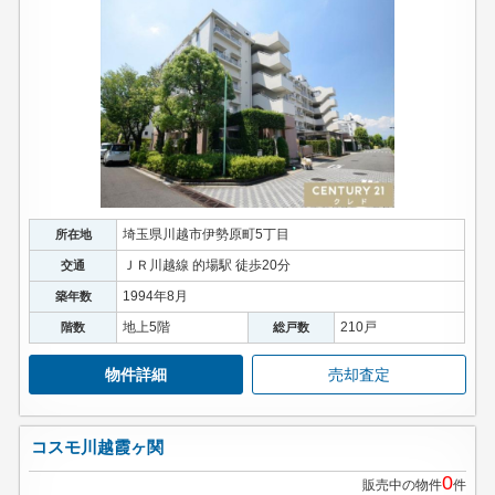
埼玉県川越市伊勢原町5丁目
所在地
ＪＲ川越線 的場駅 徒歩20分
交通
1994年8月
築年数
地上5階
210戸
階数
総戸数
物件詳細
売却査定
コスモ川越霞ヶ関
0
販売中の物件
件