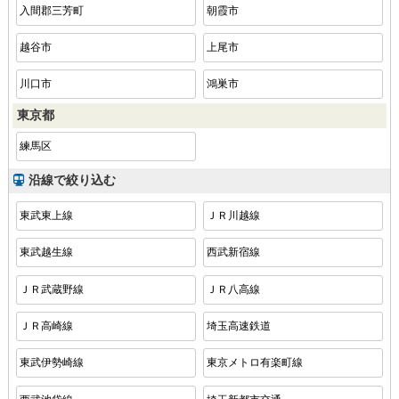
入間郡三芳町
朝霞市
越谷市
上尾市
川口市
鴻巣市
東京都
練馬区
沿線で絞り込む
東武東上線
ＪＲ川越線
東武越生線
西武新宿線
ＪＲ武蔵野線
ＪＲ八高線
ＪＲ高崎線
埼玉高速鉄道
東武伊勢崎線
東京メトロ有楽町線