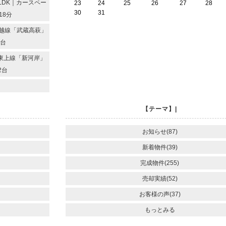
LDK｜カースペー
23
24
25
26
27
28
30
31
18分
越線「武蔵高萩」
2台
東上線「新河岸」
2台
【テーマ】|
お知らせ(87)
新着物件(39)
完成物件(255)
売却実績(52)
お客様の声(37)
もっとみる