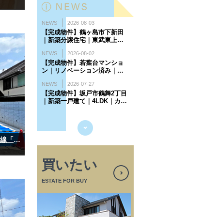
【完成物件】日高市高萩東｜新築一戸建て｜JR川越線「武蔵高萩」駅徒歩9分｜4LDK｜カースペース2台
買いたい
ESTATE FOR BUY