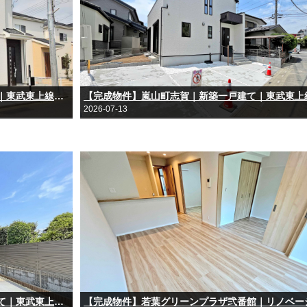
【完成物件】川越市砂新田｜新築分譲住宅｜東武東上線「新河岸」駅徒歩15分｜4LDK｜カースペース2台
2026-07-13
【完成物件】東松山市松本町｜新築一戸建て｜東武東上線「東松山」駅徒歩13分｜3（4）LDK｜カースペース2台