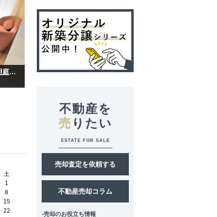
【完成物件】ユアコート川越アデッソ｜3LDK｜専用庭・テラス付き｜東武東上線「川越」駅徒歩12分
不動産を
売
りたい
ESTATE FOR SALE
売却査定を依頼する
土
1
不動産売却コラム
8
15
22
-売却のお役立ち情報