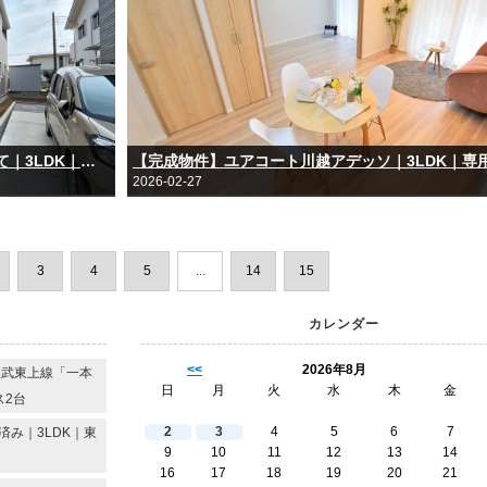
【完成物件】鶴ヶ島市中新田｜新築一戸建て｜3LDK｜カースペース2台｜東武越生線「一本松」駅徒歩2分
2026-02-27
3
4
5
...
14
15
カレンダー
<<
2026年8月
東武東上線「一本
日
月
火
水
木
金
ス2台
2
3
4
5
6
7
み｜3LDK｜東
9
10
11
12
13
14
16
17
18
19
20
21