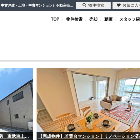
物件検索
お気に入
【完成物件】|インフォメーション | 川越市・坂戸市・鶴ヶ島市の不動産（新築一戸建て・中古戸建・土地・中古マンション）不動産売却はセンチュリー21クレド
TOP
物件検索
売却
動画
スタッフ紹
【完成物件】鶴ヶ島市下新田｜新築分譲住宅｜東武東上線「一本松」駅徒歩7分｜4LDK｜カースペース2台