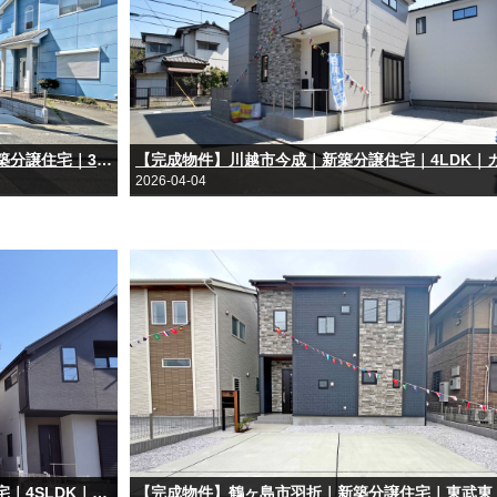
【完成物件】坂戸市にっさい花みず木｜新築分譲住宅｜3LDK～4LDK｜カースペース2台｜東武東上線「北坂戸」駅利用
2026-04-04
【完成物件】川越市かすみ野｜新築分譲住宅｜4SLDK｜カースペース2台｜JR川越線「笠幡」駅徒歩17分