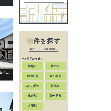
物
件を探す
SEARCH FOR HOME
ーエリアから探す
川越市
坂戸市
【完成物件】坂戸市泉町｜新築分譲住宅｜東武東上線「坂戸」駅徒歩16分、「北坂戸」駅徒歩13分｜4LDK～3SLDK｜カースペース2台
東松山市
鶴ヶ島市
ふじみ野市
日高市
比企郡
富士見市
入間郡