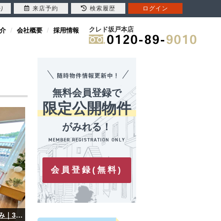
り
来店予約
検索履歴
ログイン
クレド坂戸本店
介
会社概要
採用情報
無料会員登録で
限定公開物件
がみれる！
会員登録(無料)
【完成物件】若葉台マンション｜リノベーション済み｜3LDK｜東武東上線「若葉」駅徒歩22分