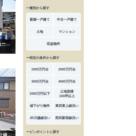
ー種別から探す
新築一戸建て
中古一戸建て
土地
マンション
【完成物件】川越市今成｜新築分譲住宅｜4LDK｜カースペース2台｜東武東上線「川越市」駅徒歩15分
収益物件
ー特定の条件から探す
1000万円台
2000万円台
3000万円台
4000万円台
土地面積
1000万円以下
100坪以上
値下がり物件
東武東上線沿い
JR川越線沿い
西武新宿線沿い
ーピンポイントに探す
【完成物件】鶴ヶ島市羽折｜新築分譲住宅｜東武東上線「坂戸」駅徒歩16分｜4～5LDK｜カースペース2～3台