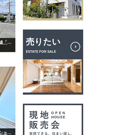
売りたい
【完成物件】嵐山町志賀｜新築一戸建て｜東武東上線「武蔵嵐山」駅徒歩9分｜3LDK｜カースペース2台
ESTATE FOR SALE
【完成物件】若葉グリーンプラザ弐番館｜リノベーション済み｜3LDK｜東武東上線「若葉」駅徒歩7分